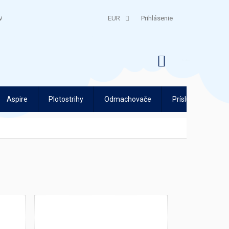
V
QUATRO SPLÁTKY
EUR
Prihlásenie
NÁKUPNÝ
KOŠÍK
Aspire
Plotostrihy
Odmachovače
Príslušenstvo