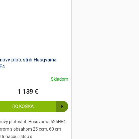
nový plotostrih Husqvarna
E4
Skladom
1 139 €
DO KOŠÍKA
nový plotostrih Husqvarna 525HE4
orom s obsahom 25 ccm, 60 cm
strihacou lištou s