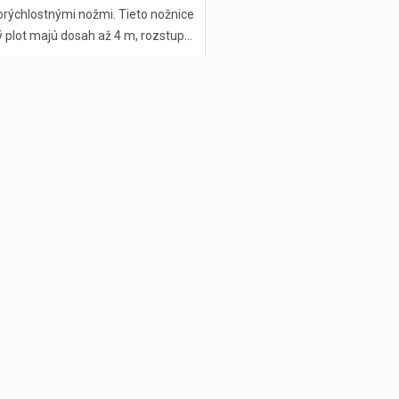
rýchlostnými nožmi. Tieto nožnice
ý plot majú dosah až 4 m, rozstup...
O
v
l
á
d
a
c
i
e
p
r
v
k
y
v
ý
p
i
s