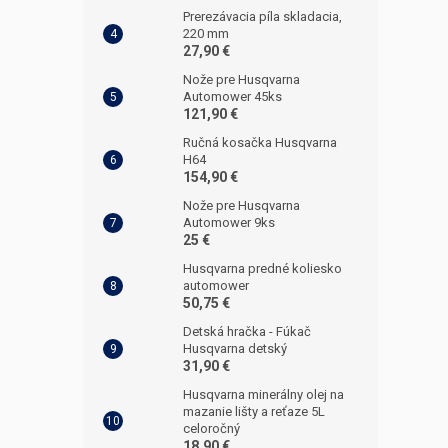
Prerezávacia píla skladacia,
220 mm
27,90 €
Nože pre Husqvarna
Automower 45ks
121,90 €
Ručná kosačka Husqvarna
H64
154,90 €
Nože pre Husqvarna
Automower 9ks
25 €
Husqvarna predné koliesko
automower
50,75 €
Detská hračka - Fúkač
Husqvarna detský
31,90 €
Husqvarna minerálny olej na
mazanie lišty a reťaze 5L
celoročný
18,90 €