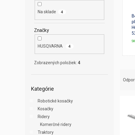
e
l
Na sklade
4
B
p
H
Značky
5
S
HUSQVARNA
4
Zobrazených položiek:
4
R
a
Odpo
Preskočiť
d
Kategórie
kategórie
e
V
n
Robotické kosačky
ý
i
Kosačky
p
e
Ridery
i
p
s
r
Komerčné ridery
p
o
Traktory