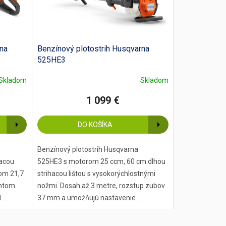
rna
Benzínový plotostrih Husqvarna
525HE3
Skladom
Skladom
1 099 €
DO KOŠÍKA
Benzínový plotostrih Husqvarna
hacou
525HE3 s motorom 25 ccm, 60 cm dlhou
om 21,7
strihacou lištou s vysokorýchlostnými
ntom.
nožmi. Dosah až 3 metre, rozstup zubov
...
37 mm a umožňujú nastavenie...