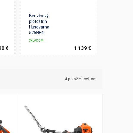
Benzínový
plotostrih
Husqvarna
525HE4
SKLADOM
90 €
1 139 €
4
položiek celkom