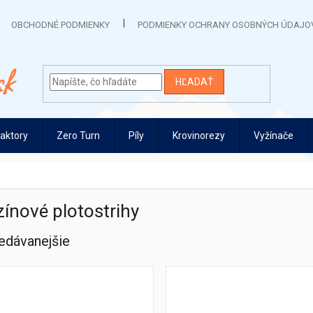
OBCHODNÉ PODMIENKY
PODMIENKY OCHRANY OSOBNÝCH ÚDAJO
HĽADAŤ
raktory
Zero Turn
Píly
Krovinorezy
Vyžínače
ínové plotostrihy
edávanejšie