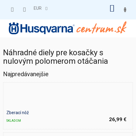
Prejsť
NÁKU
na
EUR
obsah
KOŠÍK
Náhradné diely pre kosačky s
nulovým polomerom otáčania
Najpredávanejšie
Zberací nôž
26,99 €
SKLADOM