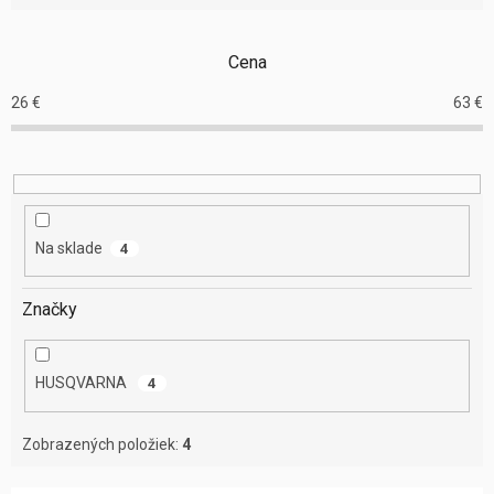
i
e
Cena
p
r
26
€
63
€
o
d
u
k
t
o
Na sklade
4
v
Značky
HUSQVARNA
4
Zobrazených položiek:
4