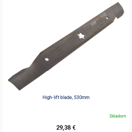
V
ý
p
i
s
p
r
o
d
u
k
t
o
v
High-lift blade, 530mm
Skladom
29,38 €