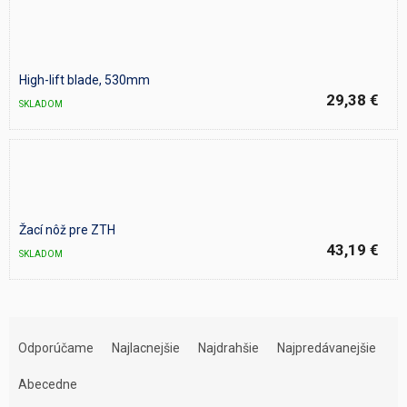
High-lift blade, 530mm
29,38 €
SKLADOM
Žací nôž pre ZTH
43,19 €
SKLADOM
R
a
Odporúčame
Najlacnejšie
Najdrahšie
Najpredávanejšie
d
e
Abecedne
n