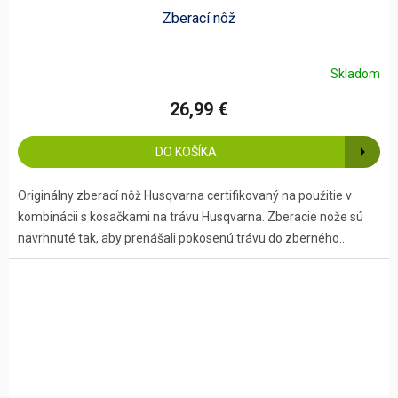
Zberací nôž
Skladom
26,99 €
DO KOŠÍKA
Originálny zberací nôž Husqvarna certifikovaný na použitie v
kombinácii s kosačkami na trávu Husqvarna. Zberacie nože sú
navrhnuté tak, aby prenášali pokosenú trávu do zberného...