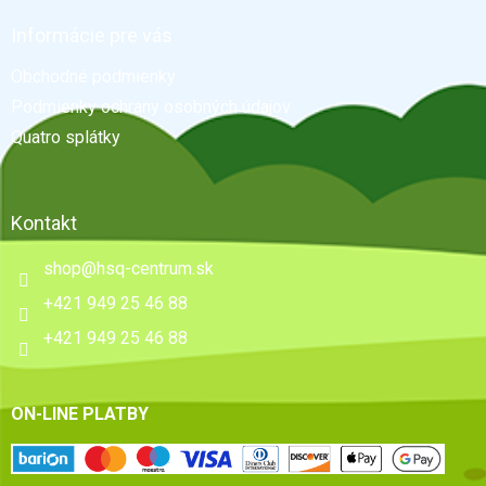
p
ä
Informácie pre vás
t
Obchodné podmienky
i
e
Podmienky ochrany osobných údajov
Quatro splátky
Kontakt
shop
@
hsq-centrum.sk
+421 949 25 46 88
+421 949 25 46 88
ON-LINE PLATBY