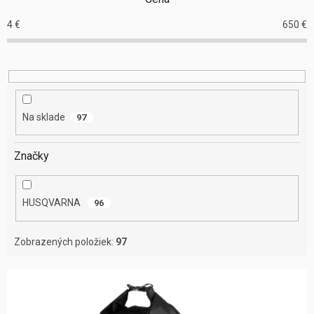
p
r
4
€
650
€
o
d
u
k
t
o
Na sklade
97
v
Značky
HUSQVARNA
96
Zobrazených položiek:
97
V
ý
p