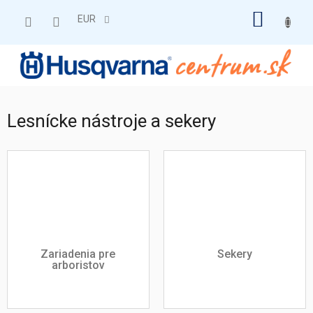
Prejsť
NÁKU
na
EUR
obsah
KOŠÍK
Lesnícke nástroje a sekery
Zariadenia pre
Sekery
arboristov