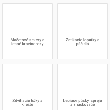
Mačetové sekery a
Zatĺkacie lopatky a
lesné krovinorezy
páčidlá
Zdvíhacie háky a
Lepiace pásky, spreje
kliešte
a značkovače