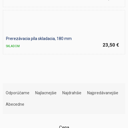
Prerezávacia píla skladacia, 180 mm
23,50 €
SKLADOM
R
a
Odporúčame
Najlacnejšie
Najdrahšie
Najpredávanejšie
d
e
Abecedne
n
i
e
Cena