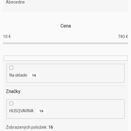
e
Abecedne
n
i
e
Cena
p
r
10
€
740
€
o
d
u
k
t
o
Na sklade
16
v
Značky
HUSQVARNA
16
Zobrazených položiek:
16