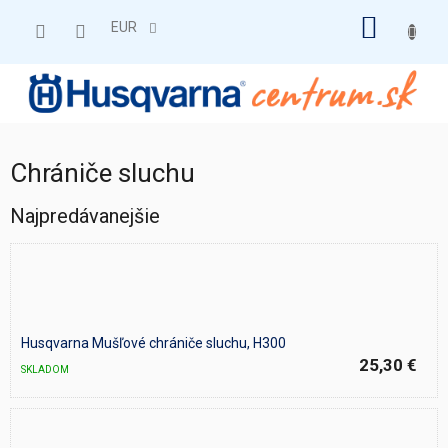
Prejsť
NÁKU
na
EUR
obsah
KOŠÍK
Chrániče sluchu
Najpredávanejšie
Husqvarna Mušľové chrániče sluchu, H300
25,30 €
SKLADOM