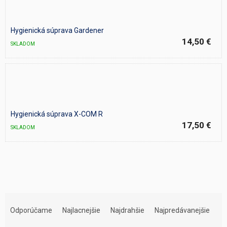
Hygienická súprava Gardener
14,50 €
SKLADOM
Hygienická súprava X-COM R
17,50 €
SKLADOM
R
a
Odporúčame
Najlacnejšie
Najdrahšie
Najpredávanejšie
d