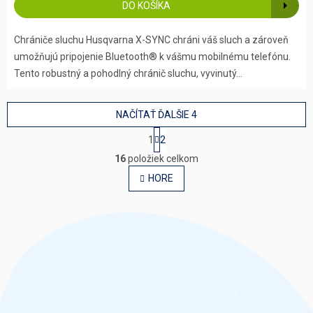
DO KOŠÍKA
Chrániče sluchu Husqvarna X-SYNC chráni váš sluch a zároveň
umožňujú pripojenie Bluetooth® k vášmu mobilnému telefónu.
Tento robustný a pohodlný chránič sluchu, vyvinutý...
NAČÍTAŤ ĎALŠIE 4
S
1
2
t
O
r
16
položiek celkom
v
á
l
HORE
n
á
k
o
d
v
a
a
c
n
i
i
e
e
p
r
v
k