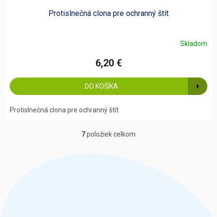
Protislnečná clona pre ochranný štít
Skladom
6,20 €
DO KOŠÍKA
Protislnečná clona pre ochranný štít
7
položiek celkom
O
v
l
á
d
a
c
i
e