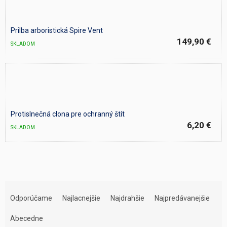
Prilba arboristická Spire Vent
149,90 €
SKLADOM
Protislnečná clona pre ochranný štít
6,20 €
SKLADOM
R
a
Odporúčame
Najlacnejšie
Najdrahšie
Najpredávanejšie
d
e
Abecedne