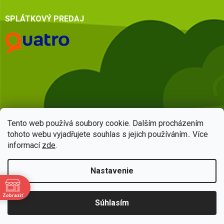
SPLÁTKOVÝ PREDAJ
Tento web používá soubory cookie. Dalším procházením
tohoto webu vyjadřujete souhlas s jejich používáním.. Více
informací
zde
.
Vytvoril Shoptet
Nastavenie
Copyright 2026
HSQ centrum
. Všetky práva vyhradené.
Upraviť
Zobraziť
Súhlasím
nastavenie cookies
e