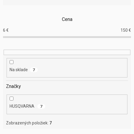
n
i
e
Cena
p
r
6
€
150
€
o
d
u
k
t
o
Na sklade
7
v
Značky
HUSQVARNA
7
Zobrazených položiek:
7