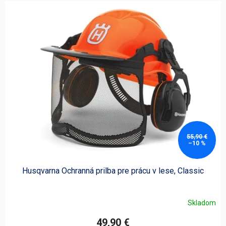
V
ý
p
i
s
p
r
o
d
u
k
t
o
55,90 €
–10 %
v
Husqvarna Ochranná prilba pre prácu v lese, Classic
Skladom
49,90 €