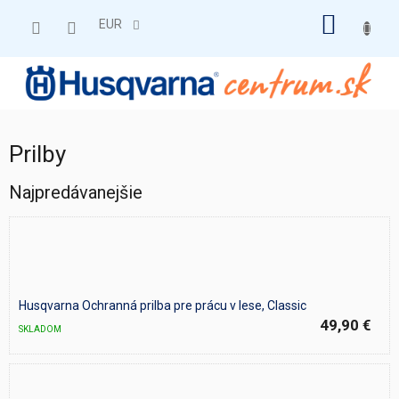
Prejsť
NÁKU
na
EUR
obsah
KOŠÍK
Prilby
Najpredávanejšie
Husqvarna Ochranná prilba pre prácu v lese, Classic
49,90 €
SKLADOM