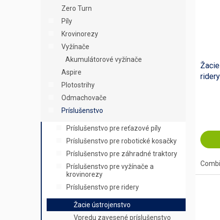
s
r
Zero Turn
p
o
Píly
r
d
o
u
Krovinorezy
d
k
Vyžínače
u
t
Akumulátorové vyžínače
Žacie
k
o
Aspire
ridery
t
v
Plotostrihy
o
Odmachovače
v
Príslušenstvo
Príslušenstvo pre reťazové píly
Príslušenstvo pre robotické kosačky
Príslušenstvo pre záhradné traktory
Combi 
Príslušenstvo pre vyžínače a
krovinorezy
Príslušenstvo pre ridery
Žacie ústrojenstvo
Vpredu zavesené príslušenstvo