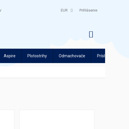
V
QUATRO SPLÁTKY
EUR
Prihlásenie
NÁKUPNÝ
KOŠÍK
Aspire
Plotostrihy
Odmachovače
Príslušenstvo