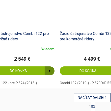
 ústrojenstvo Combi 122 pre
Žacie ústrojenstvo Combi 13
čné ridery
pre komerčné ridery
Skladom
2 549 €
4 499 €
DO KOŠÍKA
DO KOŠÍKA
122 - pre P 524 (2015-)
Combi 132 (2019-) - P 520D/P 5
NAČÍTAŤ ĎALŠIE 4
S
1
2
t
O