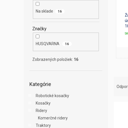
e
l
Na sklade
16
Ž
ú
1
Značky
S
HUSQVARNA
16
Zobrazených položiek:
16
R
Preskočiť
Kategórie
kategórie
a
Odpo
d
Robotické kosačky
e
Kosačky
V
n
ý
i
Ridery
p
e
Komerčné ridery
i
p
Traktory