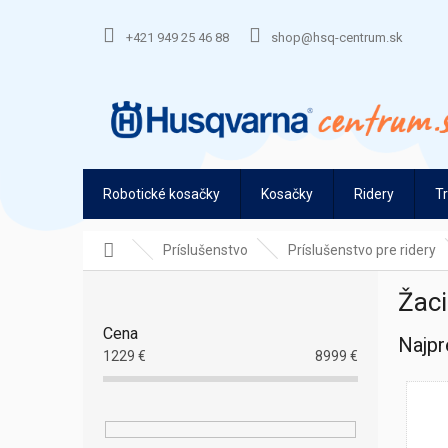
Prejsť
na
+421 949 25 46 88
shop@hsq-centrum.sk
obsah
Robotické kosačky
Kosačky
Ridery
T
Domov
Príslušenstvo
Príslušenstvo pre ridery
B
Žaci
o
č
Cena
Najpr
n
1229
€
8999
€
ý
p
a
n