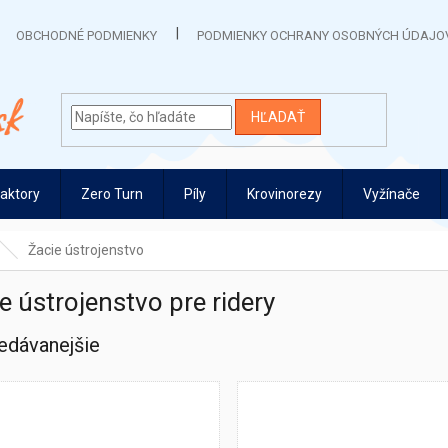
OBCHODNÉ PODMIENKY
PODMIENKY OCHRANY OSOBNÝCH ÚDAJO
HĽADAŤ
raktory
Zero Turn
Píly
Krovinorezy
Vyžínače
Žacie ústrojenstvo
e ústrojenstvo pre ridery
edávanejšie