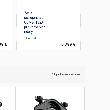
Žacie
ústrojenstvo
COMBI 132X
pre komerčné
ridery
SKLADOM
99 €
5 799 €
16
položiek celkom