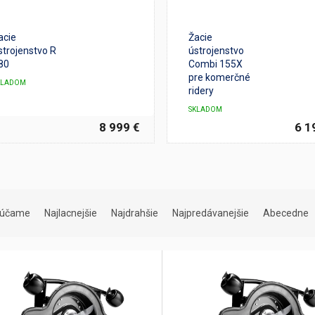
acie
Žacie
strojenstvo R
ústrojenstvo
80
Combi 155X
pre komerčné
KLADOM
ridery
SKLADOM
8 999 €
6 1
rúčame
Najlacnejšie
Najdrahšie
Najpredávanejšie
Abecedne