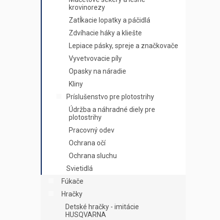
krovinorezy
Zatĺkacie lopatky a páčidlá
Zdvíhacie háky a kliešte
Lepiace pásky, spreje a značkovače
Vyvetvovacie píly
Opasky na náradie
Kliny
Príslušenstvo pre plotostrihy
Údržba a náhradné diely pre
plotostrihy
Pracovný odev
Ochrana očí
Ochrana sluchu
Svietidlá
Fúkače
Hračky
Detské hračky - imitácie
HUSQVARNA