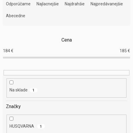
a
Odporúčame
Najlacnejšie
Najdrahšie
Najpredávanejšie
d
e
Abecedne
n
i
e
Cena
p
r
184
€
185
€
o
d
u
k
t
o
Na sklade
1
v
Značky
HUSQVARNA
1