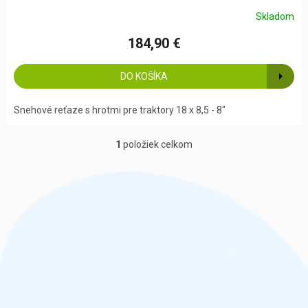
Skladom
184,90 €
DO KOŠÍKA
Snehové reťaze s hrotmi pre traktory 18 x 8,5 - 8"
1
položiek celkom
O
v
l
á
d
a
c
i
e
p
r
v
k