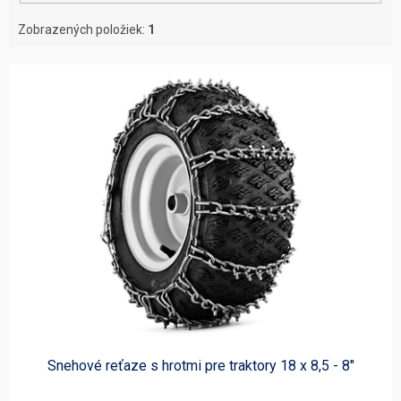
Zobrazených položiek:
1
V
ý
p
i
s
p
r
o
d
u
k
t
o
v
Snehové reťaze s hrotmi pre traktory 18 x 8,5 - 8"