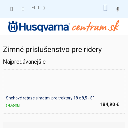
Prejsť
NÁKU
na
EUR
obsah
KOŠÍK
Zimné príslušenstvo pre ridery
Najpredávanejšie
Snehové reťaze s hrotmi pre traktory 18 x 8,5 - 8"
184,90 €
SKLADOM
R