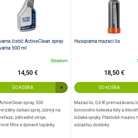
arna čistič ActiveClean spray
Husqvarna mazací lis
arna 500 ml
Skladom
14,50 €
18,50 €
DO KOŠÍKA
DO KOŠÍKA
 ActiveClean spray, 500
Mazací lis, 0,6 lK premazávaniu l
erzálny čistiaci sprej, účinný na
koncového kolieska lišty a ihlové
 reťaze, záhradné stroje,
ložiska spojky. Plastické mazivo n
ové filtre a špinavé topánky.
súčasťou dodávky.