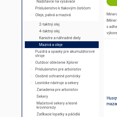
Nadstavce na vysávače
Príslušenstvo k tlakovým čističom
Minerá
Oleje, palivá a mazivá
lMiner
2-taktný olej
s adh
4-taktný olej
výkonn
Kanistre a náhradné diely
Mazivá a oleje
Puzdrá a opasky pre akumulátorové
stroje
Outdoor oblečenie Xplorer
Príslušenstvo pre arboristov
Osobné ochranné pomôcky
Lesnícke nástroje a sekery
Zariadenia pre arboristov
Sekery
Husqv
Mačetové sekery a lesné
mazan
krovinorezy
Zatĺkacie lopatky a páčidlá