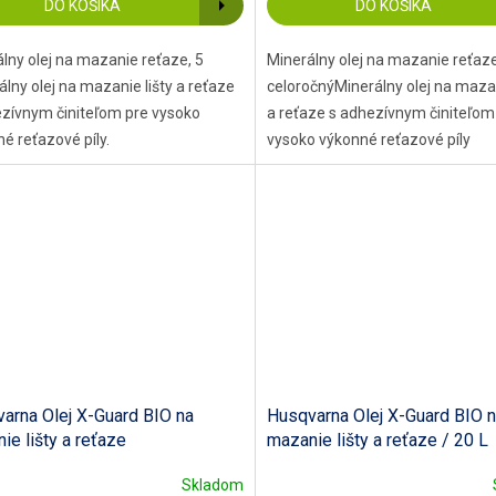
DO KOŠÍKA
DO KOŠÍKA
lny olej na mazanie reťaze, 5
Minerálny olej na mazanie reťaze,
álny olej na mazanie lišty a reťaze
celoročnýMinerálny olej na mazan
ezívnym činiteľom pre vysoko
a reťaze s adhezívnym činiteľom
é reťazové píly.
vysoko výkonné reťazové píly
arna Olej X-Guard BIO na
Husqvarna Olej X-Guard BIO 
ie lišty a reťaze
mazanie lišty a reťaze / 20 L
Skladom