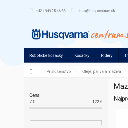
Prejsť
na
+421 949 25 46 88
shop@hsq-centrum.sk
obsah
Robotické kosačky
Kosačky
Ridery
T
Domov
Príslušenstvo
Oleje, palivá a mazivá
B
Mazi
o
č
Cena
Najpr
n
7
€
122
€
ý
p
a
n