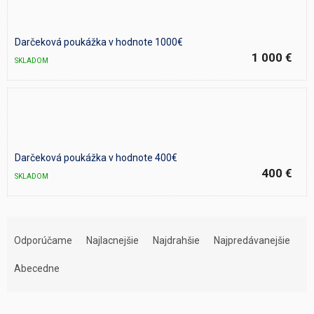
Darčeková poukážka v hodnote 1000€
1 000 €
SKLADOM
Darčeková poukážka v hodnote 400€
400 €
SKLADOM
R
a
Odporúčame
Najlacnejšie
Najdrahšie
Najpredávanejšie
d
e
Abecedne
n
i