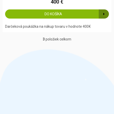
400 €
DO KOŠÍKA
Darčeková poukážka na nákup tovaru v hodnote 400€
3
položiek celkom
O
v
l
á
d
a
c
i
e
p
r
v
k
y
v
ý