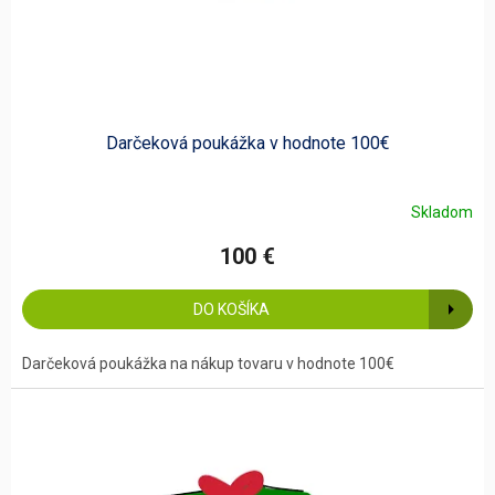
u
k
t
o
v
Darčeková poukážka v hodnote 100€
Skladom
100 €
DO KOŠÍKA
Darčeková poukážka na nákup tovaru v hodnote 100€