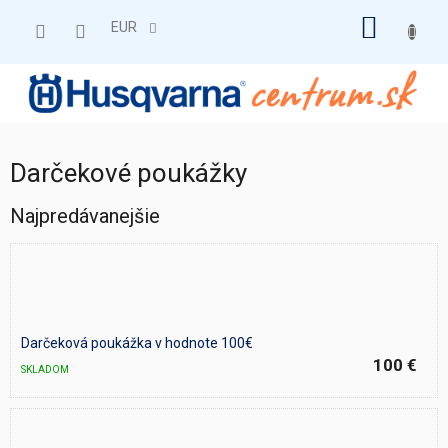
Prejsť
NÁKU
na
EUR
obsah
KOŠÍK
Darčekové poukážky
Najpredávanejšie
Darčeková poukážka v hodnote 100€
100 €
SKLADOM