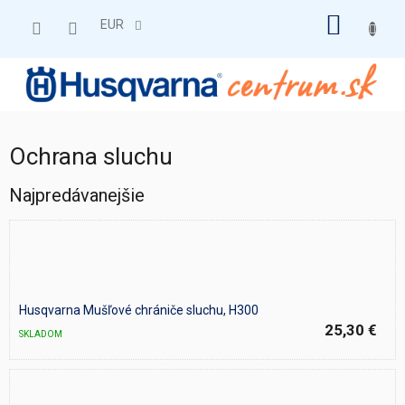
Prejsť
NÁKU
na
EUR
obsah
KOŠÍK
Ochrana sluchu
Najpredávanejšie
Husqvarna Mušľové chrániče sluchu, H300
25,30 €
SKLADOM