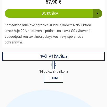
57,90 €
DO KOŠÍKA
Komfortné mušľové chrániče sluchu s konštrukciou, ktorá
umožňuje 20% nastavenie prítlaku na hlavu. Sú vybavené
vodoodpudivou textilnou pokrývkou hlavy spojenou s
ochranným...
NAČÍTAŤ ĎALŠIE 2
S
1
2
t
O
r
14
položiek celkom
v
á
l
HORE
n
á
k
o
d
v
a
a
c
n
i
i
e