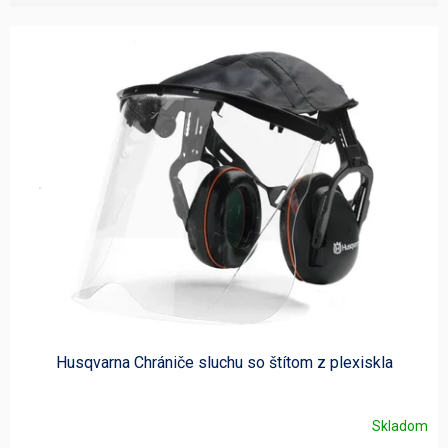
V
ý
p
i
s
p
r
o
d
u
k
t
o
v
Husqvarna Chrániče sluchu so štítom z plexiskla
Skladom