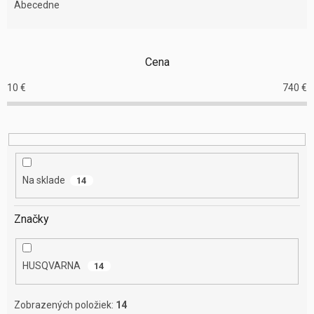
e
Abecedne
n
i
e
Cena
p
r
10
€
740
€
o
d
u
k
t
o
Na sklade
14
v
Značky
HUSQVARNA
14
Zobrazených položiek:
14