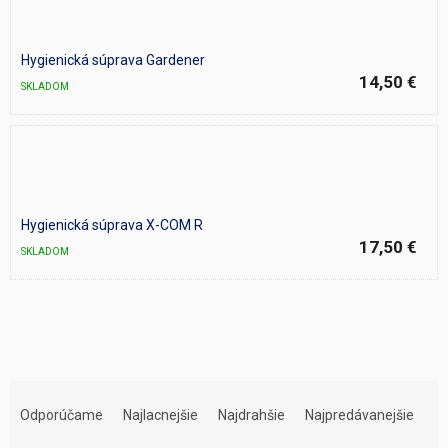
Hygienická súprava Gardener
14,50 €
SKLADOM
Hygienická súprava X-COM R
17,50 €
SKLADOM
R
a
Odporúčame
Najlacnejšie
Najdrahšie
Najpredávanejšie
d