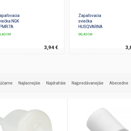
apaľovacia
Zapaľovacia
viečka NGK
sviečka
PMR7A
HUSQVARNA
KLADOM
SKLADOM
3,94 €
3,
rúčame
Najlacnejšie
Najdrahšie
Najpredávanejšie
Abecedne