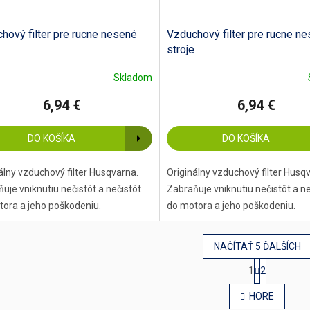
hový filter pre rucne nesené
Vzduchový filter pre rucne n
stroje
Skladom
6,94 €
6,94 €
DO KOŠÍKA
DO KOŠÍKA
álny vzduchový filter Husqvarna.
Originálny vzduchový filter Husq
uje vniknutiu nečistôt a nečistôt
Zabraňuje vniknutiu nečistôt a ne
ora a jeho poškodeniu.
do motora a jeho poškodeni
NAČÍTAŤ 5 ĎALŠÍCH
S
1
2
t
O
r
v
HORE
á
l