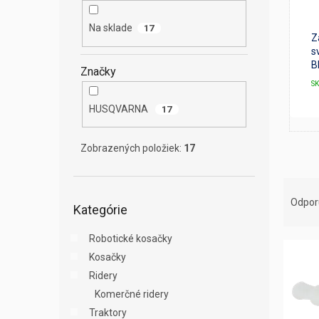
e
l
Na sklade
17
Z
s
B
Značky
S
HUSQVARNA
17
Zobrazených položiek:
17
R
Preskočiť
a
Odpo
Kategórie
kategórie
d
e
Robotické kosačky
V
n
Kosačky
ý
i
p
Ridery
e
i
p
Komerčné ridery
s
r
Traktory