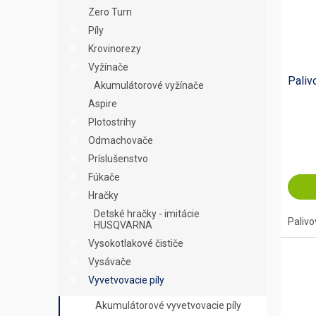
p
o
Zero Turn
r
d
Píly
o
u
Krovinorezy
d
k
u
t
Vyžínače
Palivo
k
o
Akumulátorové vyžínače
t
v
Aspire
o
Plotostrihy
v
Odmachovače
Príslušenstvo
Fúkače
Hračky
Detské hračky - imitácie
Palivov
HUSQVARNA
Vysokotlakové čističe
Vysávače
Vyvetvovacie píly
Akumulátorové vyvetvovacie píly