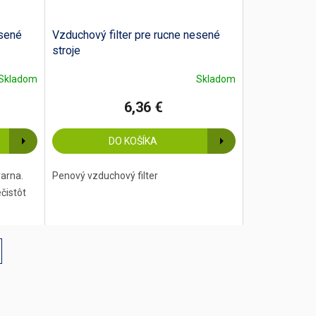
esené
Vzduchový filter pre rucne nesené
stroje
Skladom
Skladom
6,36 €
DO KOŠÍKA
varna.
Penový vzduchový filter
čistôt
u.