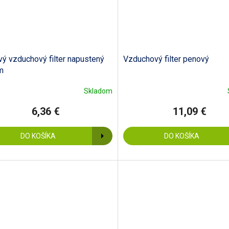
ý vzduchový filter napustený
Vzduchový filter penový
m
Skladom
6,36 €
11,09 €
DO KOŠÍKA
DO KOŠÍKA