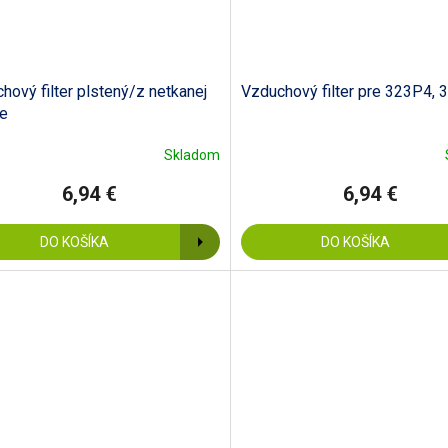
hový filter plstený/z netkanej
Vzduchový filter pre 323P4,
ie
Skladom
6,94 €
6,94 €
DO KOŠÍKA
DO KOŠÍKA