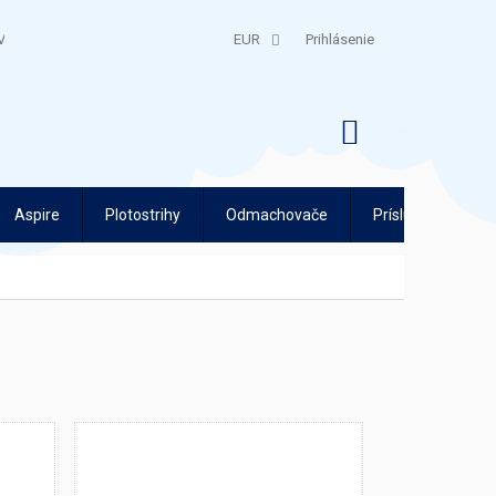
V
QUATRO SPLÁTKY
EUR
Prihlásenie
NÁKUPNÝ
KOŠÍK
Aspire
Plotostrihy
Odmachovače
Príslušenstvo