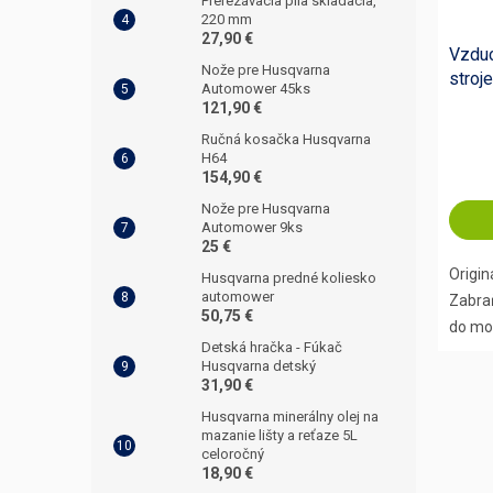
Prerezávacia píla skladacia,
220 mm
27,90 €
Vzduc
Nože pre Husqvarna
stroje
Automower 45ks
121,90 €
Ručná kosačka Husqvarna
H64
154,90 €
Nože pre Husqvarna
Automower 9ks
25 €
Origin
Husqvarna predné koliesko
automower
Zabraň
50,75 €
do mot
Detská hračka - Fúkač
Husqvarna detský
31,90 €
Husqvarna minerálny olej na
mazanie lišty a reťaze 5L
celoročný
18,90 €