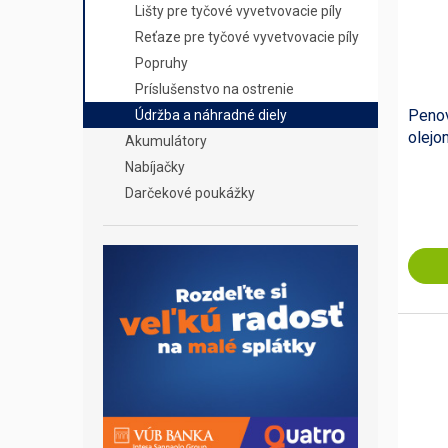
Lišty pre tyčové vyvetvovacie píly
Reťaze pre tyčové vyvetvovacie píly
Popruhy
Príslušenstvo na ostrenie
Penov
Údržba a náhradné diely
olejo
Akumulátory
Nabíjačky
Darčekové poukážky