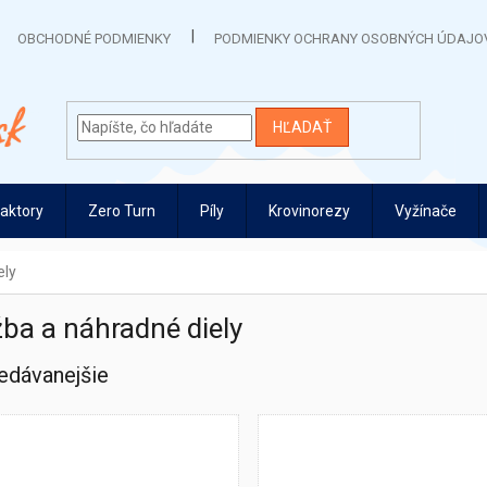
OBCHODNÉ PODMIENKY
PODMIENKY OCHRANY OSOBNÝCH ÚDAJO
HĽADAŤ
raktory
Zero Turn
Píly
Krovinorezy
Vyžínače
ely
ba a náhradné diely
edávanejšie