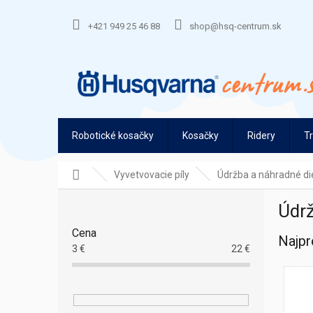
Prejsť
na
+421 949 25 46 88
shop@hsq-centrum.sk
obsah
Robotické kosačky
Kosačky
Ridery
T
Domov
Vyvetvovacie píly
Údržba a náhradné di
B
Údrž
o
č
Cena
Najpr
n
3
€
22
€
ý
p
a
n