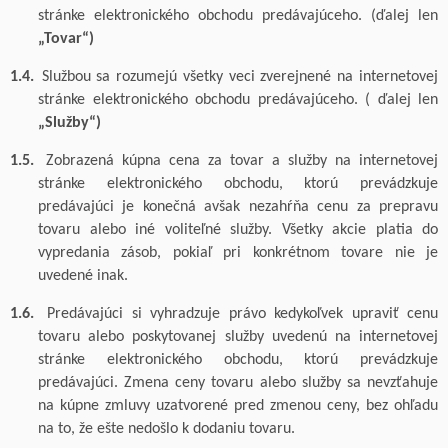
stránke elektronického obchodu predávajúceho.
(ďalej len
„Tovar“)
1.4.
Službou sa rozumejú všetky veci zverejnené na internetovej
stránke elektronického obchodu predávajúceho.
( ďalej len
„Služby“)
1.5.
Zobrazená kúpna cena za tovar
a služby
na internetovej
stránke elektronického obchodu, ktorú prevádzkuje
predávajúci
je konečná
a
však
nezahŕňa cenu za prepravu
tovaru alebo iné voliteľné služby. Všetky akcie platia do
vypredania zásob, pokiaľ pri konkrétnom tovare nie je
uvedené inak.
1.6.
Predávajúci si vyhradzuje právo kedykoľvek upraviť cenu
tovaru
alebo poskytovanej služby
uvedenú na internetovej
stránke elektronického obchodu, ktorú prevádzkuje
predávajúci. Zmena ceny tovaru
alebo služby
sa nevzťahuje
na kúpne zmluvy uzatvorené pred zmenou ceny, bez ohľadu
na to, že ešte nedošlo k dodaniu tovaru.