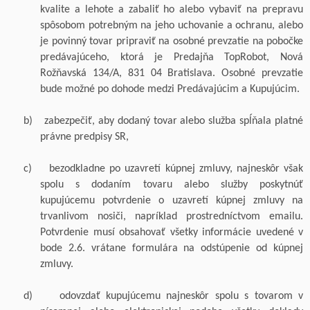
kvalite a lehote a zabaliť ho alebo vybaviť na prepravu
spôsobom potrebným na jeho uchovanie a ochranu,
alebo
je povinný tovar pripraviť na osobné prevzatie na
pobočke
predávajúceho, ktorá je
Predajňa
TopRobot
, Nová
Rožňavská 134/A, 831 04 Bratislava
. Osobné prevzatie
bude možné po dohode medzi Predávajúcim a
Kupujúcim.
b)
zabezpečiť, aby dodaný tovar
alebo služba
spĺňal
a
platné
právne predpisy SR,
c)
bezodkladne po uzavretí kúpnej zmluvy, najneskôr však
spolu s dodaním tovaru
alebo služby
poskytnúť
kupujúcemu potvrdenie o uzavretí kúpnej zmluvy na
trvanlivom nosiči, napríklad prostredníctvom emailu.
Potvrdenie musí obsahovať všetky informácie uvedené v
bode 2.6. vrátane formulára na odstúpenie od kúpnej
zmluvy.
d)
odovzdať kupujúcemu najneskôr spolu s tovarom v