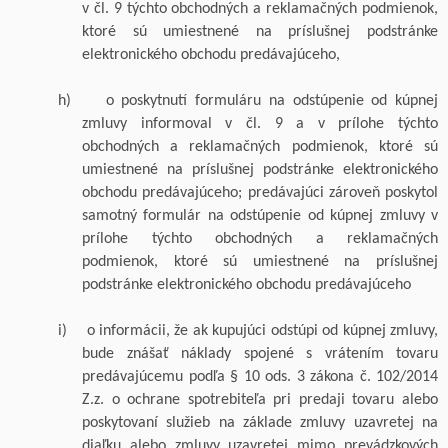
v čl.
9
týchto obchodných a reklamačných podmienok,
ktoré sú umiestnené na príslušnej podstránke
elektronického obchodu predávajúceho,
h)
o poskytnutí formuláru na odstúpenie od kúpnej
zmluvy informoval v čl.
9
a v prílohe týchto
obchodných a reklamačných podmienok, ktoré sú
umiestnené na príslušnej podstránke elektronického
obchodu predávajúceho; predávajúci zároveň poskytol
samotný formulár na odstúpenie od kúpnej zmluvy v
prílohe týchto obchodných a reklamačných
podmienok, ktoré sú umiestnené na príslušnej
podstránke elektronického obchodu predávajúceho
i)
o informácii, že ak kupujúci odstúpi od kúpnej zmluvy,
bude znášať náklady spojené s vrátením tovaru
predávajúcemu podľa § 10 ods. 3 zákona č. 102/2014
Z.z
. o ochrane spotrebiteľa pri predaji tovaru alebo
poskytovaní služieb na základe zmluvy uzavretej na
diaľku alebo zmluvy uzavretej mimo prevádzkových