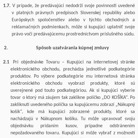
1.7.
V prípade, že predávajúci nedodrží svoje povinnosti uvedené
v platných právnych predpisoch Slovenskej republiky alebo
Európskych spoločenstiev alebo v týchto obchodných a
reklamačných podmienkach, môže si kupujúci uplatniť svoje
právo voči predávajúcemu prostredníctvom príslušného súdu.
Spôsob uzatvárania kúpnej zmluvy
2.1
Pri objednávke Tovaru –
Kupujúci na internetovej stránke
elektronického obchodu, prechádza jednotlivé podkategórie
produktov. Po výbere podkategórie mu internetová stránka
elektronického obchodu vyobrazí produkty, ktoré sú
uverejnené pod touto podkategóriou.
Ak si kupujúci vyberie
tovar o
ktorý má záujem tak zaklikne políčko „DO KOŠÍKA“. Po
zakliknutí uvedeného políčka sa kupujúcemu zobrazí „Nákupný
košík“, kde má kupujúci zobrazené produkty, ktoré sa
nachádzajú v
Nákupnom košíku. Tu môže upravovať svoju
objednávku pridaním kusov, prípadne odstránením
nepožadovaného tovaru. Kupujúci si môže vybrať z
možností