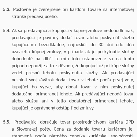
5.3.
Poštovné je zverejnené pri každom Tovare na internetovej
stránke predávajúceho.
5.4.
Ak sa predávajúci a kupujúci v kúpnej zmluve nedohodli inak,
predávajúci je povinný dodať
tovar
alebo poskytnúť službu
kupujúcemu bezodkladne, najneskôr do 30 dní odo dňa
uzavretia kúpnej zmluvy
, v
prípade ak je poskytnutie služby
dohodnuté na dlhší termín toto ustanovenie sa na tento
prípad nepoužije a
to z
dôvodu, že kupujúci už pri kúpe služby
vedel presnú lehotu poskytnutia služby
. Ak predávajúci
nesplnil svoj záväzok dodať
tovar
v lehote podľa prvej vety,
kupujúci ho vyzve, aby dodal
tovar
v ním poskytnutej
dodatočnej primeranej lehote. Ak predávajúci nedodá
tovar
alebo službu
ani v tejto dodatočnej primeranej lehote,
kupujúci je oprávnený odstúpiť od zmluvy.
5.5.
Predávajúci doručuje tovar prostredníctvom kuriéra
DPD
a
Slovenskej pošty
. Cena za dodanie tovaru kuriérom je
stanovená podľa platného cenníka
kuriérskej spoločnosti
.