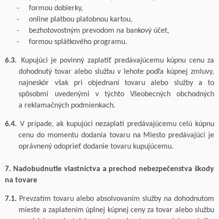
-
formou dobierky,
-
online platbou platobnou kartou,
-
bezhotovostným prevodom na bankový účet,
-
formou splátkového programu.
6.3.
Kupujúci je povinný zaplatiť predávajúcemu kúpnu cenu za
dohodnutý tovar
alebo službu
v lehote podľa kúpnej zmluvy,
najneskôr však pri
objednaní tovaru alebo služby a
to
spôsobmi uvedenými v
týchto Všeobecných obchodných
a
reklamačných podmienkach.
6.4.
V prípade, ak kupujúci nezaplatí predávajúcemu celú kúpnu
cenu do momentu dodania tovaru na Miesto predávajúci je
oprávnený odoprieť dodanie tovaru
kupujúcemu.
7. Nadobudnutie vlastníctva a prechod nebezpečenstva škody
na tovare
7.1.
Prevzatím tovaru
alebo absolvovaním služby
na dohodnutom
mieste
a
zaplatením úplnej kúpnej ceny za tovar
alebo službu