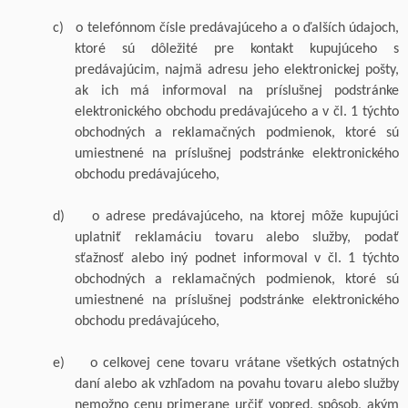
c)
o telefónnom čísle predávajúceho a o ďalších údajoch,
ktoré sú dôležité pre kontakt kupujúceho s
predávajúcim, najmä adresu jeho elektronickej pošty,
ak ich má informoval na príslušnej podstránke
elektronického obchodu predávajúceho a v čl. 1 týchto
obchodných a reklamačných podmienok, ktoré sú
umiestnené na príslušnej podstránke elektronického
obchodu predávajúceho,
d)
o adrese predávajúceho, na ktorej môže kupujúci
uplatniť reklamáciu tovaru
alebo služby
, podať
sťažnosť alebo iný podnet informoval v čl. 1 týchto
obchodných a reklamačných podmienok, ktoré sú
umiestnené na príslušnej podstránke elektronického
obchodu predávajúceho,
e)
o celkovej cene tovaru vrátane všetkých ostatných
daní alebo ak vzhľadom na povahu tovaru alebo služby
nemožno cenu primerane určiť vopred, spôsob, akým