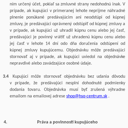
ním určený účet, pokiaľ sa zmluvné strany nedohodnú inak. V
prípade, ak kupujúci v primeranej lehote neprijme náhradné
plnenie ponúkané predávajúcim ani neodstúpi od kúpnej
zmluvy, je predávajúci oprávnený odstúpiť od kúpnej zmluvy a
v prípade, ak kupujúci už uhradil kúpnu cenu alebo jej časť,
predávajúci je povinný vrátiť už uhradenú kúpnu cenu alebo
jej časť v lehote 14 dní odo dňa doručenia odstúpení od
kúpnej zmluvy kupujúcemu.
Objednávku môže predávajúci
stornovať aj v
prípade, ak kupujúci uviedol na objednávke
nepravdivé alebo zavádzajúce osobné údaje.
3.4
Kupujúci môže stornovať objednávku bez udania dôvodu
v
prípade, že predávajúci nesplní dohodnuté podmienky
dodania tovaru. Objednávka musí byť zrušená výhradne
emailom na emailovej
adrese
shop@hsq-centrum.sk
.
Práva a povinnosti kupujúceho