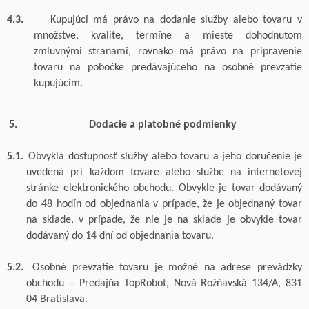
4.3.
Kupujúci má právo na dodanie
služby alebo
tovaru v
množstve, kvalite, termíne a mieste dohodnutom
zmluvnými stranami
, rovnako má právo na pripravenie
tovaru na pobočke predávajúceho na osobné prevzatie
kupujúcim.
Dodacie a platobné podmienky
5.1.
Obvyklá dostupnosť
služby alebo
tovaru
a
jeho
doručeni
e
je
uvedená pri každom tovare
alebo službe
na internetovej
stránke elektronického obchodu.
Obvykle je tovar dodávaný
do 48 hodín od objednania v
prípade, že je objednaný tovar
na sklade, v
prípade, že nie je na sklade je obvykle tovar
dodávaný do 14 dní od objednania tovaru.
5.2.
Osobné prevzatie tovaru je možné na adrese prevádzky
obchodu
–
Predajňa
TopRobot
, Nová Rožňavská 134/A, 831
04 Bratislava
.