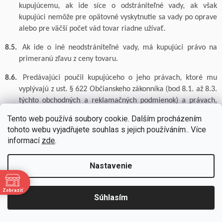
kupujúcemu, ak ide síce o odstrániteľné vady, ak však
kupujúci nemôže pre opätovné vyskytnutie sa vady po oprave
alebo pre väčší počet vád tovar riadne užívať.
8.5.
Ak ide o iné neodstrániteľné vady, má kupujúci právo na
primeranú zľavu z ceny tovaru.
8.6.
Predávajúci poučil kupujúceho o jeho právach, ktoré mu
vyplývajú z
ust
. § 622 Občianskeho zákonníka (bod 8.1. až 8.3.
týchto obchodných a reklamačných podmienok) a právach,
ktoré mu vyplývajú z
ust
. § 623 Občianskeho zákonníka (bod
Tento web používá soubory cookie. Dalším procházením
8.4. až 8.5. týchto obchodných a reklamačných podmienok)
tohoto webu vyjadřujete souhlas s jejich používáním.. Více
tak, že umiestnil tieto obchodné a reklamačné podmienky na
informací
zde
.
príslušnej podstránke elektronického obchodu predávajúceho
a kupujúci mal možnosť si ich prečítať v čase pred odoslaním
Nastavenie
objednávky.
8.7.
Predávajúci zodpovedá za vady tovaru
alebo služby
v zmysle
Zobraziť
Súhlasím
platných predpisov SR a kupujúci je povinný reklamáciu
e
uplatniť u
predávajúceho
.