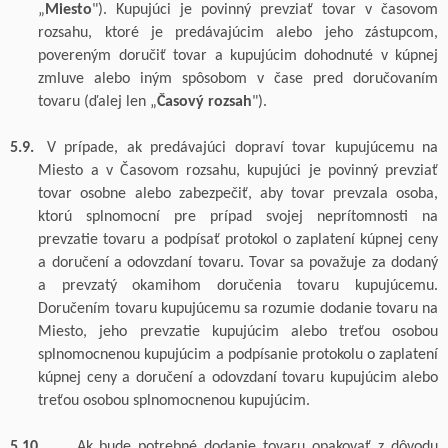
„
Miesto
"). Kupujúci je povinný prevziať tovar v časovom
rozsahu, ktoré je predávajúcim alebo jeho zástupcom,
povereným doručiť tovar a kupujúcim dohodnuté v kúpnej
zmluve alebo iným spôsobom v čase pred doručovaním
tovaru (ďalej len „
Časový rozsah
").
5.9.
V prípade, ak predávajúci dopraví tovar kupujúcemu na
Miesto a v Časovom rozsahu, kupujúci je povinný prevziať
tovar osobne alebo zabezpečiť, aby tovar prevzala osoba,
ktorú splnomocní pre prípad svojej neprítomnosti na
prevzatie tovaru a podpísať protokol o zaplatení kúpnej ceny
a doručení a odovzdaní tovaru. Tovar sa považuje za dodaný
a prevzatý okamihom doručenia tovaru kupujúcemu.
Doručením tovaru kupujúcemu sa rozumie dodanie tovaru na
Miesto, jeho prevzatie kupujúcim alebo treťou osobou
splnomocnenou kupujúcim a podpísanie protokolu o zaplatení
kúpnej ceny a doručení a odovzdaní tovaru kupujúcim alebo
treťou osobou splnomocnenou kupujúcim.
5.10.
Ak bude potrebné dodanie tovaru opakovať z dôvodu