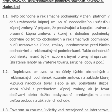
http://www.soi.sk/sk/Podavanie-podnetov-staznosti-navrhov-a-
ziadosti.soi
1.1.
Tieto obchodné a reklamačné podmienky v znení platnom v
deň uzatvorenia kúpnej zmluvy sú neoddeliteľnou súčasťou
kúpnej zmluvy. V prípade, že predávajúci a kupujúci uzatvoria
písomnú kúpnu zmluvu, v ktorej si dohodnú podmienky
odchylne od týchto obchodných a reklamačných podmienok,
budú ustanovenia kúpnej zmluvy uprednostnené pred týmito
obchodnými a reklamačnými podmienkami.
Takto dohodnuté
podmienky nesmú byť v rozpore s inými právnymi úpravami
(skrátenie lehoty na vrátenie tovaru, záručnej doby a pod.)
1.2.
Doplnkovou zmluvou sa na účely týchto obchodných a
reklamačných podmienok rozumie
zmluva, na základe ktorej
kupujúci nadobúda tovar alebo je mu poskytnutá služba,
ktorá súvisí s predmetom kúpnej zmluvy, ak je tovar
dodávaný alebo služba poskytovaná predávajúcim alebo
treťou osobou na základe ich dohody.
1.3.
Tovarom sa rozumejú všetky veci zverejnené na internetovej