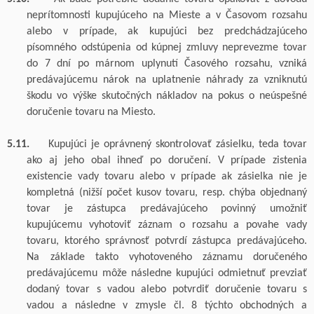
neprítomnosti kupujúceho na Mieste a v Časovom rozsahu
alebo v prípade, ak kupujúci bez predchádzajúceho
písomného odstúpenia od kúpnej zmluvy neprevezme tovar
do 7 dní po márnom uplynutí Časového rozsahu, vzniká
predávajúcemu nárok na uplatnenie náhrady za vzniknutú
škodu vo výške skutočných nákladov na pokus o neúspešné
doručenie tovaru na Miesto.
5.11.
Kupujúci je oprávnený skontrolovať zásielku, teda tovar
ako aj jeho obal ihneď po doručení. V prípade zistenia
existencie vady tovaru alebo v
prípade ak zásielka nie je
kompletná (nižší počet kusov tovaru, resp. chýba objednaný
tovar
je zástupca predávajúceho povinný umožniť
kupujúcemu vyhotoviť záznam o rozsahu a povahe vady
tovaru, ktorého správnosť potvrdí zástupca predávajúceho.
Na základe takto vyhotoveného záznamu doručeného
predávajúcemu môže následne kupujúci odmietnuť prevziať
dodaný tovar s vadou alebo potvrdiť doručenie tovaru s
vadou a následne v zmysle čl. 8 týchto obchodných a