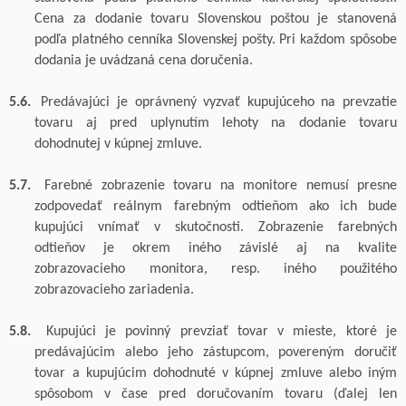
Cena za dodanie tovaru Slovenskou poštou je stanovená
podľa platného cenníka Slovenskej pošty.
Pri každom spôsobe
dodania je uvádzaná cena doručenia.
5.6.
Predávajúci je oprávnený vyzvať kupujúceho na prevzatie
tovaru
aj pred uplynutím lehoty na dodanie tovaru
dohodnutej v kúpnej zmluve.
5.7.
Farebné zobrazenie tovaru na monitore nemusí
presne
zodpovedať reálnym farebným odtieňom ako ich bude
kupujúci vnímať v skutočnosti.
Zobrazenie farebných
odtieňov je okrem iného závislé aj na kvalite
zobrazovacieho
monitora, resp. iného použitého
zobrazovacieho zariadenia.
5.8.
Kupujúci je povinný prevziať tovar v mieste, ktoré je
predávajúcim alebo jeho zástupcom, povereným doručiť
tovar a kupujúcim dohodnuté v kúpnej zmluve alebo iným
spôsobom v čase pred doručovaním tovaru (ďalej len