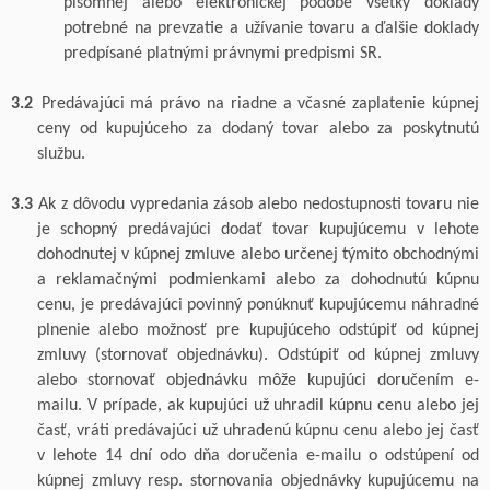
písomnej alebo elektronickej podobe všetky doklady
potrebné na prevzatie a užívanie tovaru a ďalšie doklady
predpísané platnými právnymi predpismi SR.
3.2
Predávajúci má právo na riadne a včasné zaplatenie kúpnej
ceny od kupujúceho za dodaný tovar
alebo za poskytnutú
službu.
3.3
Ak z dôvodu vypredania zásob alebo nedostupnosti tovaru nie
je schopný predávajúci dodať tovar kupujúcemu v lehote
dohodnutej v kúpnej zmluve alebo určenej týmito obchodnými
a reklamačnými podmienkami alebo za dohodnutú kúpnu
cenu, je predávajúci povinný ponúknuť kupujúcemu náhradné
plnenie alebo možnosť pre kupujúceho odstúpiť od kúpnej
zmluvy (stornovať objednávku). Odstúpiť od kúpnej zmluvy
alebo stornovať objednávku môže kupujúci doručením e-
mailu. V prípade, ak kupujúci už uhradil kúpnu cenu alebo jej
časť, vráti predávajúci už uhradenú kúpnu cenu alebo jej časť
v lehote 14 dní
odo dňa doručenia e-mailu o odstúpení od
kúpnej zmluvy resp. stornovania objednávky kupujúcemu na