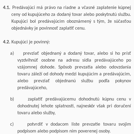
4.1.
Predávajúci má právo na riadne a včasné zaplatenie kúpnej
ceny od kupujúceho za dodaný tovar
alebo poskytnutú službu
.
Kupujúci bol predávajúcim oboznámený s tým, že súčasťou
objednávky je povinnosť zaplatiť cenu.
4.2.
Kupujúci je povinný:
a)
prevziať objednaný a dodaný tovar,
alebo si ho prísť
vyzdvihnúť
osobne na adresu sídla predávajúceho
po
vzájomnej dohode
. Spôsob prevzatia alebo odovzdania
tovaru záleží od dohody medzi kupujúcim a
predávajúcim,
alebo prevziať objednanú službu podľa pokynov
predávajúceho,
b)
z
aplatiť predávajúcemu dohodnutú kúpnu cenu v
dohodnutej lehote splatnosti
, najneskôr však pri
doručení
tovaru alebo služby,
c)
potvrdiť v dodacom liste prevzatie tovaru svoj
i
m
podpisom alebo podpisom ním poverenej osoby.