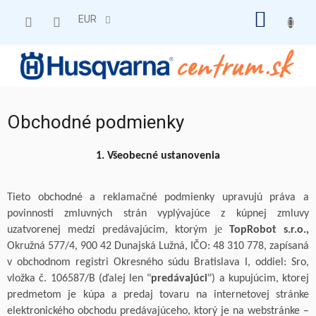
Prejsť
NÁKU
na
EUR
obsah
KOŠÍK
Obchodné podmienky
1. Všeobecné ustanovenia
Tieto obchodné a reklamačné podmienky upravujú práva a
povinnosti zmluvných strán vyplývajúce z kúpnej zmluvy
je
uzatvorenej medzi predávajúcim, ktorým
TopRobot
s.r.o
.,
Okružná 577/4, 900 42 Dunajská Lužná, IČO: 48
310
778, zapísaná
v
obchodnom registri Okresného súdu Bratislava I, oddiel:
Sro
,
vložka č. 106587/B
(
ďalej len "
predávajúci
") a kupujúcim, ktorej
predmetom je kúpa a predaj tovaru na internetovej stránke
elektronického obchodu predávajúceho, ktorý je na webstránke –