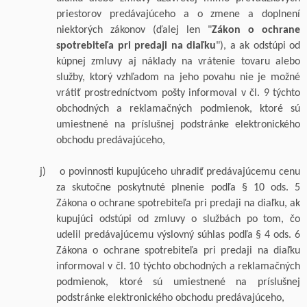
priestorov predávajúceho a o zmene a doplnení
niektorých zákonov (ďalej len "
Zákon o ochrane
spotrebiteľa pri predaji na diaľku
"), a ak odstúpi od
kúpnej zmluvy aj náklady na vrátenie tovaru
alebo
služby
, ktorý vzhľadom na jeho povahu nie je možné
vrátiť prostredníctvom pošty informoval v čl.
9
týchto
obchodných a reklamačných podmienok, ktoré sú
umiestnené na príslušnej podstránke
elektronického
obchodu predávajúceho,
j)
o povinnosti kupujúceho uhradiť predávajúcemu cenu
za skutočne poskytnuté plnenie podľa § 10 ods. 5
Zákona o ochrane spotrebiteľa pri predaji na diaľku, ak
kupujúci odstúpi od zmluvy o službách po tom, čo
udelil predávajúcemu výslovný súhlas podľa § 4 ods. 6
Zákona o ochrane spotrebiteľa pri predaji na diaľku
informoval v čl. 10 týchto obchodných a reklamačných
podmienok, ktoré sú umiestnené na príslušnej
podstránke elektronického obchodu predávajúceho,