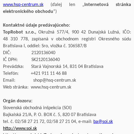
www.hsq-centrum.sk
(ďalej len „
internetová stránka
elektronického obchodu
“)
Kontaktné údaje predávajúceho:
TopRobot
s.r.o
.,
Okružná 577/4, 900 42 Dunajská Lužná, IČO:
48
310
778, zapísaná v
obchodnom registri Okresného súdu
Bratislava I, oddiel:
Sro
, vložka č. 106587/B
DIČ:
2120136040
IČ DPH:
SK
2120136040
Prevádzka:
Stará Vajnorská 14
,
831
04 Bratislava
Telefón:
+421
9
11 11 46 88
Email:
shop@hsq
-centrum
.sk
Web stránka:
www.hsq
-centrum
.sk
Orgán dozoru:
Slovenská obchodná inšpekcia (SOI)
Bajkalská
21/A, P. O. BOX č. 5, 820 07 Bratislava
tel. č
. 0
2/58 27 21 72, 02/58 27 21 04
, e-mail:
ba@soi.sk
http://www.soi.sk