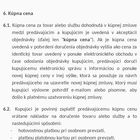
6. Kúpna cena
6.1.
Kúpna cena za tovar
alebo službu
dohodnutá v kúpnej zmluve
medzi predávajúcim a kupujúcim je uvedená v akceptácii
objednávky (ďalej len "
kúpna cena
"). Ak je kúpna cena
uvedená v potvrdení doručenia objednávky vyššia ako cena za
identický tovar
uveden
ý
v ponuke elektronického obchodu v
čase odoslania objednávky kupujúcim, predávajúci doručí
kupujúcemu elektronickú správu s informáciou o ponuke
novej kúpnej ceny v inej výške, ktorá sa považuje za návrh
predávajúceho na uzavretie novej kúpnej zmluvy, ktorý musí
kupujúci výslovne potvrdiť e-mailom alebo písomne, aby
došlo k platnému uzatvoreniu kúpnej zmluvy
.
6.2.
Kupujúci je povinný zaplatiť predávajúcemu kúpnu cenu
vrátane nákladov na doručenie tovaru
alebo služby
a
to
nasledujúcimi spôsobmi:
-
hotovostnou platbou pri osobnom prevzatí,
-
platbou platobnou kartou pri osobnom prevzatí,