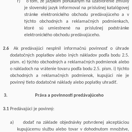
r)
o tom, že jazykom ponúkaným na uzatvorenie zmluvy
je slovenský jazyk informoval na príslušnej katalógovej
stránke elektronického obchodu predávajúceho a v
týchto obchodných a reklamačných podmienkach,
ktoré sú umiestnené na príslušnej podstránke
elektronického obchodu predávajúceho.
2.6
Ak predávajúci nesplnil informačnú povinnosť o úhrade
dodatočných poplatkov alebo iných nákladov podľa bodu 2.
5
.
písm. e) týchto obchodných a reklamačných podmienok alebo
o nákladoch na vrátenie tovaru podľa bodu 2.
5
. písm. i) týchto
obchodných a reklamačných podmienok, kupujúci nie je
povinný tieto dodatočné náklady alebo poplatky uhradiť.
Práva a povinnosti predávajúceho
3.1
Predávajúci je povinný:
a)
dodať na základe objednávky potvrdenej akceptáciou
kupujúcemu
službu alebo
tovar
v dohodnutom množstve,