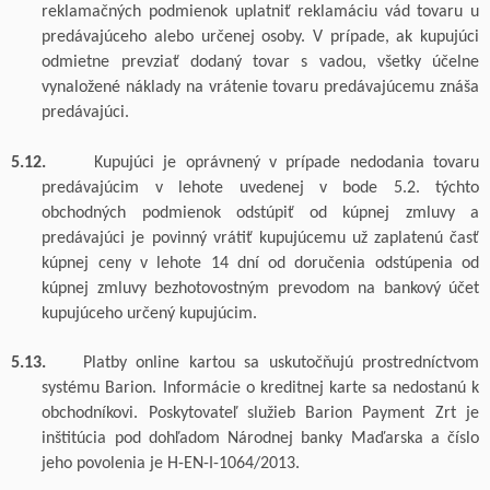
reklamačných podmienok uplatniť reklamáciu vád tovaru u
predávajúceho alebo určenej osoby. V prípade, ak kupujúci
odmietne prevziať dodaný tovar s vadou,
všetky účelne
vynaložené náklady na vrátenie tovaru predávajúcemu znáša
predávajúci.
5.12.
Kupujúci je oprávnený v prípade nedodania tovaru
predávajúcim v lehote uvedenej v bode 5.2. týchto
obchodných podmienok odstúpiť od kúpnej zmluvy a
predávajúci je
povinný vrátiť kupujúcemu už zaplatenú časť
kúpnej ceny v lehote 14 dní od doručenia odstúpenia od
kúpnej zmluvy bezhotovostným prevodom na bankový účet
kupujúceho určený kupujúcim.
5.13.
Platby online kartou sa uskutočňujú prostredníctvom
systému Barion. Informácie o kreditnej karte sa nedostanú k
obchodníkovi. Poskytovateľ služieb Barion Payment Zrt je
inštitúcia pod dohľadom Národnej banky Maďarska a číslo
jeho povolenia je H-EN-I-1064/2013.