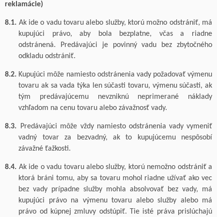
reklamácie)
8.1.
Ak ide o vadu tovaru
alebo služby
, ktorú možno odstrániť, má
kupujúci právo, aby bola bezplatne, včas a riadne
odstránená. Predávajúci je povinný vadu bez zbytočného
odkladu odstrániť.
8.2.
Kupujúci môže namiesto odstránenia vady požadovať výmenu
tovaru
ak sa vada týka len súčasti tovaru, výmenu súčasti, ak
tým predávajúcemu nevzniknú neprimerané náklady
vzhľadom na cenu tovaru alebo závažnosť vady.
8.3.
Predávajúci môže vždy namiesto odstránenia vady vymeniť
vadný
tovar za
bezvadný
, ak to kupujúcemu nespôsobí
závažné ťažkosti.
8.4.
Ak ide o vadu tovaru
alebo služby
, ktorú nemožno odstrániť a
ktorá bráni tomu, aby sa tovaru mohol riadne užívať ako vec
bez vady
prípadne služby mohla absolvovať bez vady
, má
kupujúci právo na výmenu tovaru alebo
služby alebo
má
právo od kúpnej zmluvy odstúpiť. Tie isté práva prislúchajú