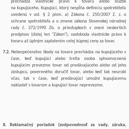
prechádza vlastnícke právo k
tovar
u
alebo službe
na
kupujúceho. Kupujúci, ktorý nespĺňa definíciu spotrebiteľa
uvedenú v
ust
. § 2 písm. a)
Zákona č. 250/2007 Z. z. o
ochrane spotrebiteľa a o zmene zákona Slovenskej národnej
rady č. 372/1990 Zb. o priestupkoch v znení neskorších
predpisov (ďalej len "Zákon"), nadobúda vlastnícke právo k
tovaru až úplným zaplatením celej kúpnej ceny za
tovar.
7.2.
Nebezpečenstvo škody na tovare prechádza na kupujúceho v
čase, keď kupujúci alebo tretia osoba splnomocnená
kupujúcim prevezme tovar od predávajúceho alebo od jeho
zástupcu, povereného doručiť tovar, alebo keď tak neurobí
včas, tak v čase, keď predávajúci umožní kupujúcemu
nakladať s tovarom a kupujúci tovar neprevezme.
8. Reklamačný poriadok (zodpovednosť za vady, záruka,