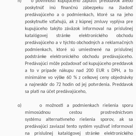
n)
o povinnosti kupujúceho zaplatiť preddavok alebo
poskytnúť inú finančnú zábezpeku na žiadosť
predávajúceho a o podmienkach, ktoré sa na jeho
poskytnutie vzťahujú, ak z kúpnej zmluvy vyplýva pre
kupujúceho takýto záväzok informoval na príslušnej
katalógovej stránke elektronického obchodu
predávajúceho a v týchto obchodných a reklamačných
podmienkach, ktoré sú umiestnené na príslušnej
podstránke elektronického obchodu predávajúceho
.
Predávajúci môže požadovať od kupujúceho preddavok
a
to v
prípade nákupu nad 200 EUR s
DPH, a
to
minimálne vo výške 60 % z
celkovej ceny objednávky
a
najneskôr do 72 hodín od jej potvrdenia. Preddavok
sa platí na účet predávajúceho,
o)
o možnosti a podmienkach riešenia sporu
mimosúdnou cestou prostredníctvom
systému
alternatívneho riešenia sporov, ak sa
predávajúci zaviazal tento systém využívať informoval
na príslušnej katalógovej stránke elektronického