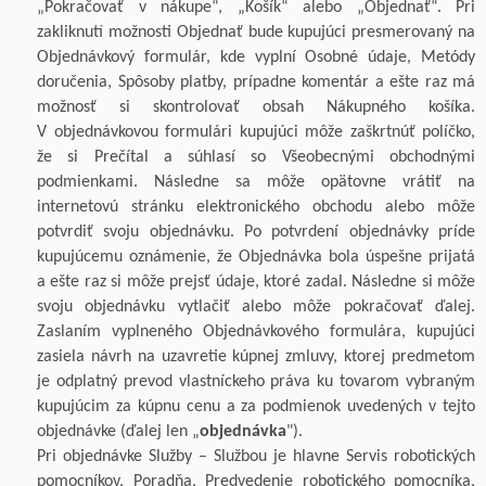
„Pokračovať v
nákupe“, „Košík“ alebo „Objednať“. Pri
zakliknutí možnosti Objednať bude kupujúci presmerovaný na
Objednávkový formulár, kde vyplní Osobné údaje, Metódy
doručenia, Spôsoby platby, prípadne komentár a
ešte raz má
možnosť si skontrolovať obsah Nákupného košíka.
V
objednávkovou formulári kupujúci môže
zaškrtnúť
políčko,
že si Prečítal a
súhlasí so Všeobecnými obchodnými
podmienkami. Následne sa môže opätovne vrátiť na
internetovú stránku elektronického obchodu alebo môže
potvrdiť svoju objednávku. Po potvrdení objednávky príde
kupujúcemu oznámenie, že Objednávka bola úspešne prijatá
a
ešte raz si môže prejsť údaje, ktoré zadal. Následne si môže
svoju objednávku vytlačiť alebo môže pokračovať ďalej.
Zaslaním vyplneného Objednávkového formulára, kupujúci
zasiela návrh na uzavretie kúpnej zmluvy, ktorej predmetom
je odplatný prevod vlastníckeho práva ku tovarom vybraným
kupujúcim za kúpnu cenu a
za podmienok uvedených v
tejto
objednávke
(ďalej len „
objednávka
").
Pri objednávke Služby – Službou
je hlavne Servis robotických
pomocníkov, Poradňa, Predvedenie robotického pomocníka,