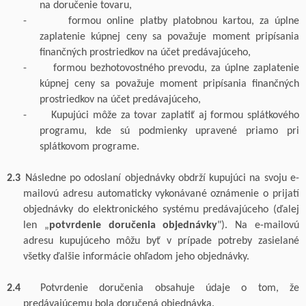
na doručenie tovaru,
-
formou
online platby platobnou kartou, za úplne
zaplatenie kúpnej ceny sa považuje moment pripísania
finančných prostriedkov na účet predávajúceho
,
-
formou
bezhotovostného prevodu, za úplne zaplatenie
kúpnej ceny sa považuje moment pripísania finančných
prostriedkov na účet predávajúceho
,
-
Kupujúci môže za tovar zaplatiť aj formou splátkového
programu, kde sú podmienky upravené priamo pri
splátkovom programe.
2.3
Následne po odoslaní objednávky obdrží kupujúci na svoju e-
mailovú adresu automaticky vykonávané oznámenie o prijatí
objednávky do elektronického systému predávajúceho (ďalej
len „
potvrdenie doručenia objednávky
"). Na e-mailovú
adresu kupujúceho môžu byť v prípade potreby zasielané
všetky ďalšie informácie ohľadom jeho objednávky.
2.4
Potvrdenie doručenia obsahuje údaje o tom, že
predávajúcemu bola doručená objednávka.