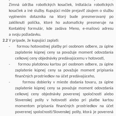
Zimná údržba robotických kosačiek, Inštalácia robotických
kosačiek a
iné služby. Kupujúci môže prejaviť záujem o
službu
vyplnením dotazníka na ktorý bude presmerovaný po
zakliknutí políčka, ktoré ho automaticky presmeruje na
Kontaktný formulár, kde zadáva Meno, e-mailovú adresu
a
svoju požiadavku.
2.2
V
prípade, že kupujúci zaplatí
:
-
formou
hotovostnej platby pri osobnom odbere, za úplne
zaplatenie kúpnej ceny sa považuje moment odovzdania
celkovej ceny objednávky predávajúcemu v
hotovosti,
-
formou
platobnou kartou pri osobnom odbere, za úplne
zaplatenie kúpnej ceny sa považuje moment pripísania
finančných prostriedkov na účet predávajúceho,
-
formou
dobierky v
mieste dodania tovaru, za úplne
zaplatenie kúpnej ceny sa považuje moment odovzdania
celkovej ceny objednávky
poverenej
spoločnosti alebo
Slovenskej pošty v
hotovosti alebo pri platbe kartou
momentom pripísania finančných prostriedkov na účet
poverenej spoločnosti/Slovenskej pošty
, ktorá je poverená