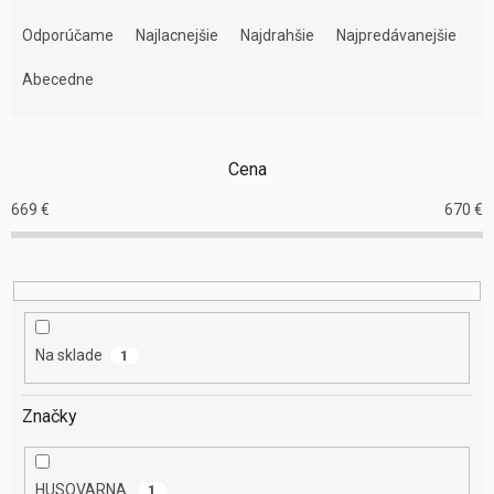
R
a
Odporúčame
Najlacnejšie
Najdrahšie
Najpredávanejšie
d
e
Abecedne
n
i
e
Cena
p
r
669
€
670
€
o
d
u
k
t
o
Na sklade
1
v
Značky
HUSQVARNA
1