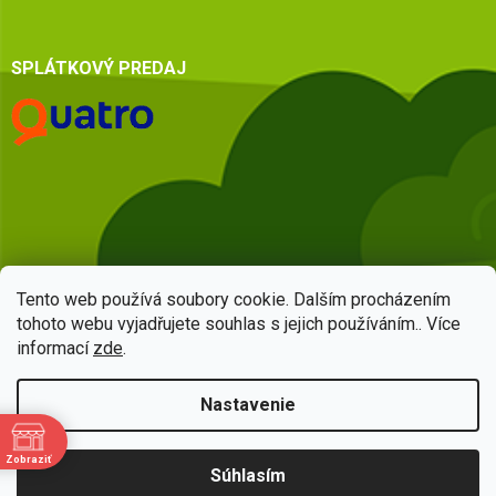
SPLÁTKOVÝ PREDAJ
Tento web používá soubory cookie. Dalším procházením
tohoto webu vyjadřujete souhlas s jejich používáním.. Více
informací
zde
.
Vytvoril Shoptet
Nastavenie
Copyright 2026
HSQ centrum
. Všetky práva vyhradené.
Upraviť
Zobraziť
Súhlasím
nastavenie cookies
e