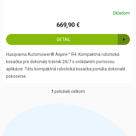
Skladom
669,90 €
DETAIL
Husqvarna Automower® Aspire™ R4. Kompaktná robotická
kosačka pre dokonalý trávnik 24/7 s ovládaním pomocou
aplikácie. Táto kompaktná robotická kosačka ponúka dokonalé
pokosenie...
1
položiek celkom
O
v
l
á
d
a
c
i