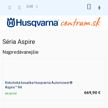
Prejsť
NÁKU
na
EUR
obsah
KOŠÍK
Séria Aspire
Najpredávanejšie
Robotická kosačka Husqvarna Automower®
Aspire™ R4
669,90 €
SKLADOM