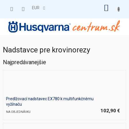
Prejsť
NÁKU
na
EUR
obsah
KOŠÍK
Nadstavce pre krovinorezy
Najpredávanejšie
Predlžovací nadstavec EX780 k multifunkčnému
vyžínaču
102,90 €
NA OBJEDNÁVKU