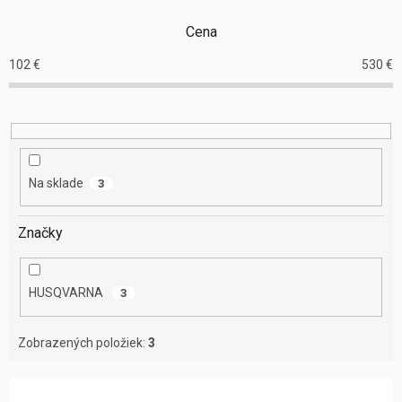
i
e
Cena
p
r
102
€
530
€
o
d
u
k
t
o
Na sklade
3
v
Značky
HUSQVARNA
3
Zobrazených položiek:
3
V