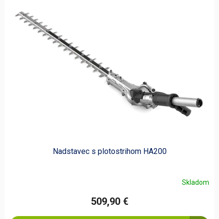
ý
p
i
s
p
r
o
d
u
k
t
o
v
Nadstavec s plotostrihom HA200
Skladom
509,90 €