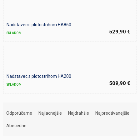
Nadstavec s plotostrihom HA860
529,90 €
SKLADOM
Nadstavec s plotostrihom HA200
509,90 €
SKLADOM
R
a
Odporúčame
Najlacnejšie
Najdrahšie
Najpredávanejšie
d
e
Abecedne
n