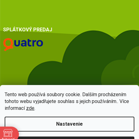
SPLÁTKOVÝ PREDAJ
Tento web používá soubory cookie. Dalším procházením
tohoto webu vyjadřujete souhlas s jejich používáním.. Více
informací
zde
.
Vytvoril Shoptet
Nastavenie
Copyright 2026
HSQ centrum
. Všetky práva vyhradené.
Upraviť