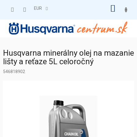
Prejsť
NÁKU
na
EUR
obsah
KOŠÍK
Husqvarna minerálny olej na mazanie
lišty a reťaze 5L celoročný
546818902