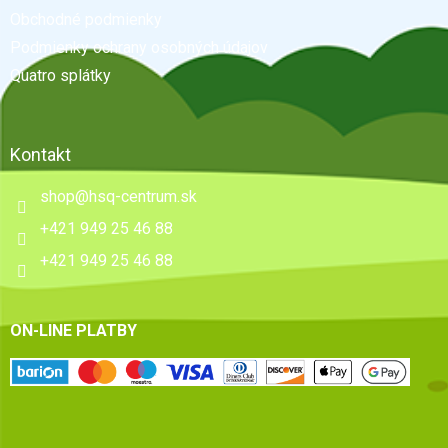
t
Obchodné podmienky
i
e
Podmienky ochrany osobných údajov
Quatro splátky
Kontakt
shop
@
hsq-centrum.sk
+421 949 25 46 88
+421 949 25 46 88
ON-LINE PLATBY