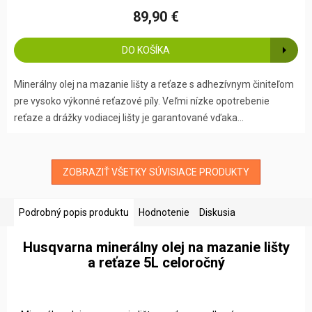
89,90 €
DO KOŠÍKA
Minerálny olej na mazanie lišty a reťaze s adhezívnym činiteľom
pre vysoko výkonné reťazové píly. Veľmi nízke opotrebenie
reťaze a drážky vodiacej lišty je garantované vďaka...
ZOBRAZIŤ VŠETKY SÚVISIACE PRODUKTY
Podrobný popis produktu
Hodnotenie
Diskusia
Husqvarna minerálny olej na mazanie lišty
a reťaze 5L celoročný