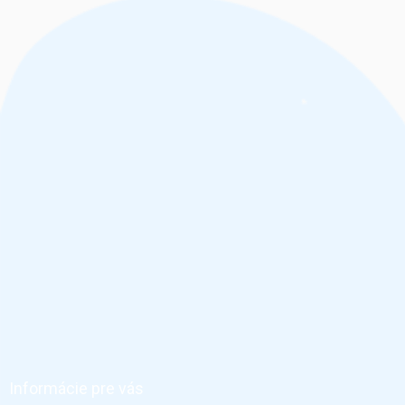
Z
á
p
ä
Informácie pre vás