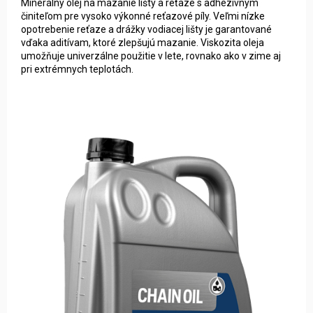
Minerálny olej na mazanie lišty a reťaze s adhezívnym
činiteľom pre vysoko výkonné reťazové píly. Veľmi nízke
opotrebenie reťaze a drážky vodiacej lišty je garantované
vďaka aditívam, ktoré zlepšujú mazanie. Viskozita oleja
umožňuje univerzálne použitie v lete, rovnako ako v zime aj
pri extrémnych teplotách.