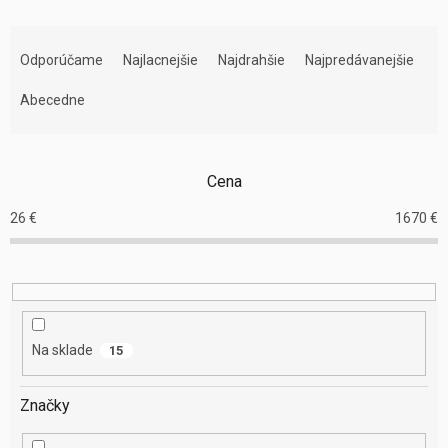
R
a
Odporúčame
Najlacnejšie
Najdrahšie
Najpredávanejšie
d
e
Abecedne
n
i
e
Cena
p
r
26
€
1670
€
o
d
u
k
t
o
Na sklade
15
v
Značky