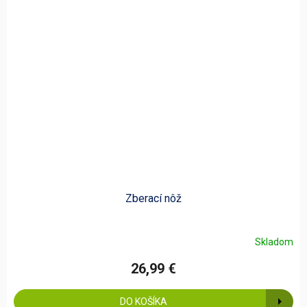
Zberací nôž
Skladom
26,99 €
DO KOŠÍKA