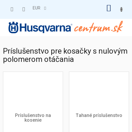
Prejsť
NÁKU
na
EUR
obsah
KOŠÍK
Príslušenstvo pre kosačky s nulovým
polomerom otáčania
Príslušenstvo na
Ťahané príslušenstvo
kosenie