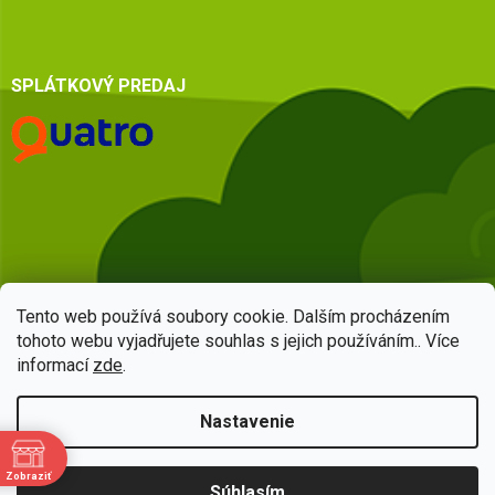
SPLÁTKOVÝ PREDAJ
Tento web používá soubory cookie. Dalším procházením
tohoto webu vyjadřujete souhlas s jejich používáním.. Více
informací
zde
.
Vytvoril Shoptet
Nastavenie
Copyright 2026
HSQ centrum
. Všetky práva vyhradené.
Upraviť
Zobraziť
Súhlasím
nastavenie cookies