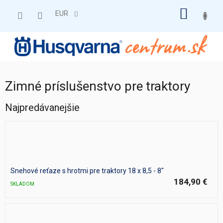
Prejsť
NÁKU
na
EUR
obsah
KOŠÍK
Zimné príslušenstvo pre traktory
Najpredávanejšie
Snehové reťaze s hrotmi pre traktory 18 x 8,5 - 8"
184,90 €
SKLADOM