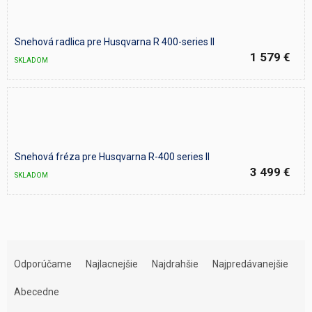
Snehová radlica pre Husqvarna R 400-series II
1 579 €
SKLADOM
Snehová fréza pre Husqvarna R-400 series II
3 499 €
SKLADOM
R
a
Odporúčame
Najlacnejšie
Najdrahšie
Najpredávanejšie
d
e
Abecedne
n