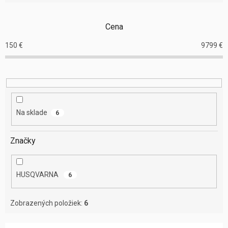
i
e
Cena
p
r
150
€
9799
€
o
d
u
k
t
o
Na sklade
6
v
Značky
HUSQVARNA
6
Zobrazených položiek:
6
V