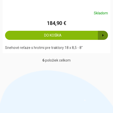
Skladom
184,90 €
DO KOŠÍKA
Snehové reťaze s hrotmi pre traktory 18 x 8,5 - 8"
6
položiek celkom
O
v
l
á
d
a
c
i
e
p
r