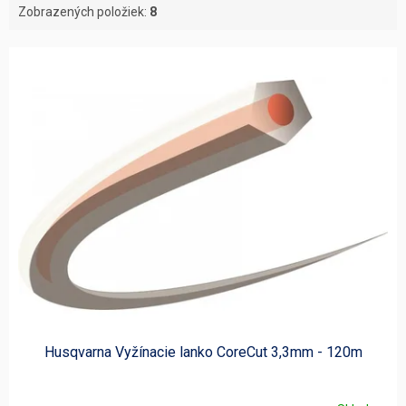
Zobrazených položiek:
8
V
ý
p
i
s
p
r
o
d
u
k
t
o
v
Husqvarna Vyžínacie lanko CoreCut 3,3mm - 120m