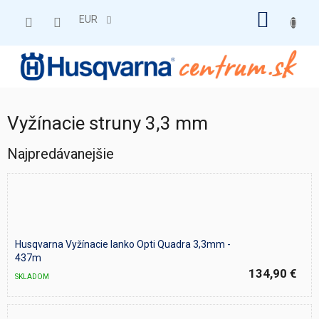
Prejsť
NÁKU
na
EUR
obsah
KOŠÍK
Vyžínacie struny 3,3 mm
Najpredávanejšie
Husqvarna Vyžínacie lanko Opti Quadra 3,3mm -
437m
134,90 €
SKLADOM