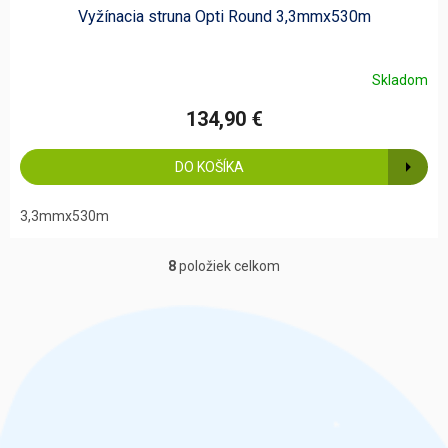
Vyžínacia struna Opti Round 3,3mmx530m
Skladom
134,90 €
DO KOŠÍKA
3,3mmx530m
8
položiek celkom
O
v
l
á
d
a
c
i
e
p