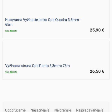
Husqvarna Vyžínacie lanko Opti Quadra 3,3mm -
65m
25,90 €
SKLADOM
Vyžínacia struna Opti Penta 3,3mmx75m
26,50 €
SKLADOM
R
a
Odporúčame
Najlacnejšie
Najdrahšie
Najpredávanejšie