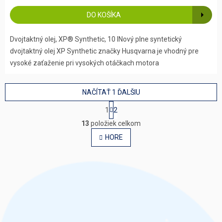
DO KOŠÍKA
Dvojtaktný olej, XP® Synthetic, 10 lNový plne syntetický
dvojtaktný olej XP Synthetic značky Husqvarna je vhodný pre
vysoké zaťaženie pri vysokých otáčkach motora
NAČÍTAŤ 1 ĎALŠIU
S
1
2
t
O
r
13
položiek celkom
v
á
l
HORE
n
á
k
o
d
v
a
a
c
n
i
i
e
e
p
r