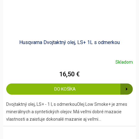
Husqvarna Dvojtaktný olej, LS+ 1L s odmerkou
Skladom
16,50 €
DO KOŠÍKA
Dvojtaktný olej, LS+ - 1 l, s odmerkouOlej Low Smoke+ je zmes
minerálnych a syntetických olejov. Má veľmi dobré mazacie
vlastnosti a zaisťuje dokonalé mazanie aj veľmi...