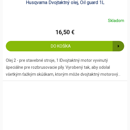
Husqvarna Dvojtaktný olej, Oil guard 1L
Skladom
16,50 €
DO KOŠÍKA
Olej 2 - pre stavebné stroje, 1 lDvojtaktný motor vyvinutý
špeciálne pre rozbrusovacie píly. Vyrobený tak, aby odolal
všetkým ťažkým skúškam, ktorým môže dvojtaktný motorový...