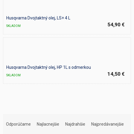
Husqvarna Dvojtaktný olej, LS+ 4 L
54,90 €
SKLADOM
Husqvarna Dvojtaktný olej, HP 1L s odmerkou
14,50 €
SKLADOM
R
a
Odporúčame
Najlacnejšie
Najdrahšie
Najpredávanejšie
d