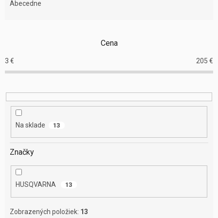
e
Abecedne
n
i
e
Cena
p
r
3
€
205
€
o
d
u
k
t
o
Na sklade
13
v
Značky
HUSQVARNA
13
Zobrazených položiek:
13