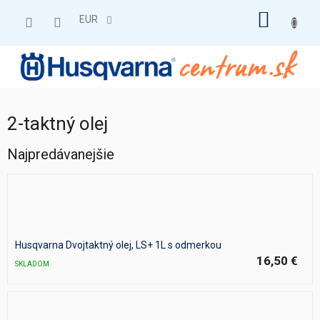
Prejsť
NÁKU
na
EUR
obsah
KOŠÍK
2-taktný olej
Najpredávanejšie
Husqvarna Dvojtaktný olej, LS+ 1L s odmerkou
16,50 €
SKLADOM