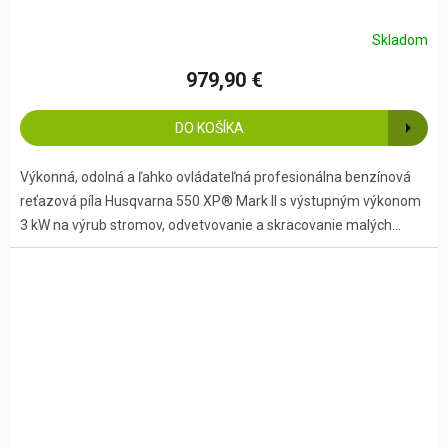
Skladom
979,90 €
DO KOŠÍKA
Výkonná, odolná a ľahko ovládateľná profesionálna benzínová
reťazová píla Husqvarna 550 XP® Mark II s výstupným výkonom
3 kW na výrub stromov, odvetvovanie a skracovanie malých...