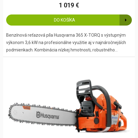
1 019 €
DO KOŠÍKA
Benzínová reťazová píla Husqvarna 365 X-TORQ s výstupným
výkonom 3,6 kW na profesionálne využitie aj v najnáročnejších
podmienkach. Kombinácia nízkej hmotnosti, robustného...