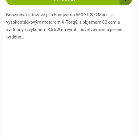
Benzínová reťazová píla Husqvarna 560 XP® G Mark II s
vysokootáčkovým motorom X-Torq® s objemom 60 ccm a
výstupným výkonom 3,5 kW na výrub, odvetvovanie a pílenie
tvrdého...