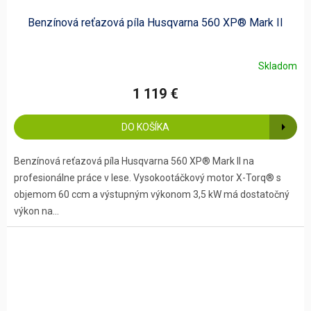
Benzínová reťazová píla Husqvarna 560 XP® Mark II
Skladom
1 119 €
DO KOŠÍKA
Benzínová reťazová píla Husqvarna 560 XP® Mark II na
profesionálne práce v lese. Vysokootáčkový motor X-Torq® s
objemom 60 ccm a výstupným výkonom 3,5 kW má dostatočný
výkon na...