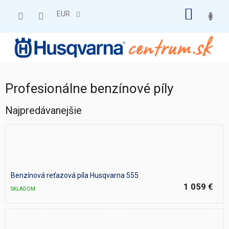
Prejsť
NÁKU
na
EUR
obsah
KOŠÍK
Profesionálne benzínové píly
Najpredávanejšie
Benzínová reťazová píla Husqvarna 555
1 059 €
SKLADOM