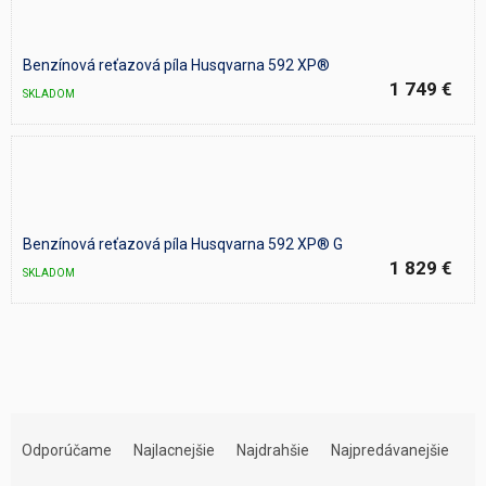
Benzínová reťazová píla Husqvarna 592 XP®
1 749 €
SKLADOM
Benzínová reťazová píla Husqvarna 592 XP® G
1 829 €
SKLADOM
R
a
Odporúčame
Najlacnejšie
Najdrahšie
Najpredávanejšie
d