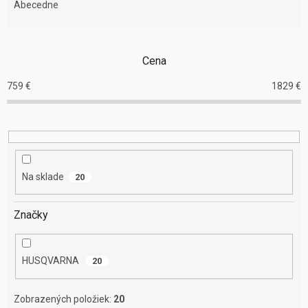
e
Abecedne
n
i
e
Cena
p
r
759
€
1829
€
o
d
u
k
t
o
Na sklade
20
v
Značky
HUSQVARNA
20
Zobrazených položiek:
20