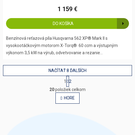
1 159 €
DO KOŠÍKA
Benzínová reťazová píla Husqvarna 562 XP® Mark II s
vysokootáčkovým motorom X-Torq® 60 ccm a výstupným
výkonom 3,5 kW na výrub, odvetvovanie a rezanie...
NAČÍTAŤ 8 ĎALŠÍCH
S
1
2
t
O
r
20
položiek celkom
v
á
l
HORE
n
á
k
o
d
v
a
a
c
n
i
i
e
e