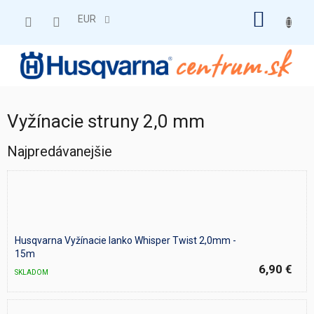
Prejsť
NÁKU
na
EUR
obsah
KOŠÍK
Vyžínacie struny 2,0 mm
Najpredávanejšie
Husqvarna Vyžínacie lanko Whisper Twist 2,0mm -
15m
6,90 €
SKLADOM