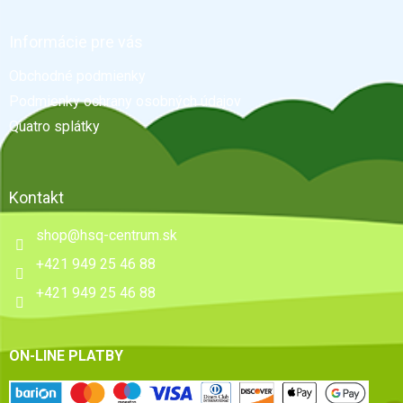
á
p
ä
Informácie pre vás
t
Obchodné podmienky
i
e
Podmienky ochrany osobných údajov
Quatro splátky
Kontakt
shop
@
hsq-centrum.sk
+421 949 25 46 88
+421 949 25 46 88
ON-LINE PLATBY