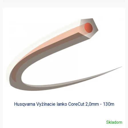
V
ý
p
i
s
p
r
o
d
u
k
t
o
v
Husqvarna Vyžínacie lanko CoreCut 2,0mm - 130m
Skladom