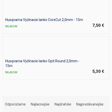
Husqvarna Vyžínacie lanko CoreCut 2,0mm - 15m
7,50 €
SKLADOM
Husqvarna Vyžínacie lanko Opti Round 2,0mm -
15m
5,30 €
SKLADOM
R
a
Odporúčame
Najlacnejšie
Najdrahšie
Najpredávanejšie
d