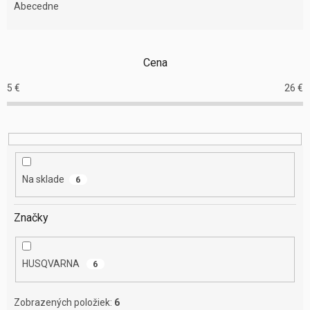
e
Abecedne
n
i
e
Cena
p
r
5
€
26
€
o
d
u
k
t
o
Na sklade
6
v
Značky
HUSQVARNA
6
Zobrazených položiek:
6