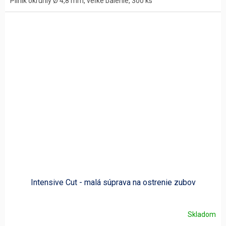
Pilník okrúhly Ø 4,8 mm, veľké balenie, 300 ks
Intensive Cut - malá súprava na ostrenie zubov
Skladom