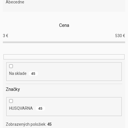
e
Abecedne
n
i
e
Cena
p
r
3
€
530
€
o
d
u
k
t
o
Na sklade
45
v
Značky
HUSQVARNA
45
Zobrazených položiek:
45