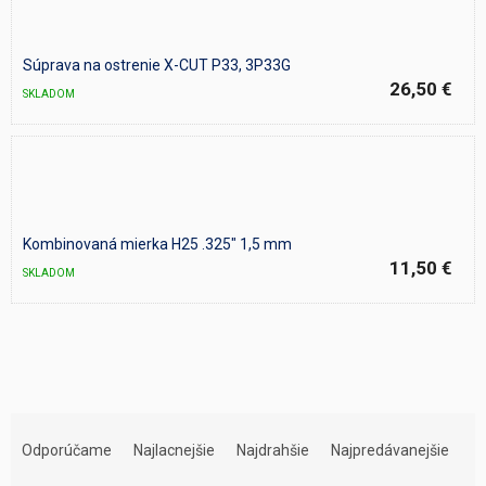
Súprava na ostrenie X-CUT P33, 3P33G
26,50 €
SKLADOM
Kombinovaná mierka H25 .325" 1,5 mm
11,50 €
SKLADOM
R
a
Odporúčame
Najlacnejšie
Najdrahšie
Najpredávanejšie
d