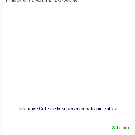
Pilník okrúhly Ø 4,0 mm, 12 ks/balenie
Intensive Cut - malá súprava na ostrenie zubov
Skladom