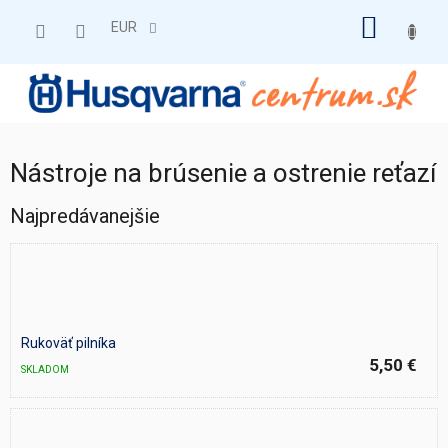
Prejsť
NÁKU
na
EUR
obsah
KOŠÍK
Nástroje na brúsenie a ostrenie reťazí
Najpredávanejšie
Rukoväť pilníka
5,50 €
SKLADOM