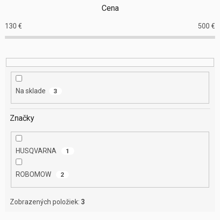
e
Cena
p
r
130
€
500
€
o
d
u
k
t
o
Na sklade
3
v
Značky
HUSQVARNA
1
ROBOMOW
2
Zobrazených položiek:
3