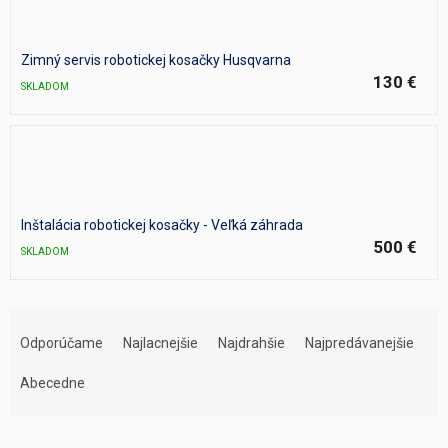
Zimný servis robotickej kosačky Husqvarna
130 €
SKLADOM
Inštalácia robotickej kosačky - Veľká záhrada
500 €
SKLADOM
R
a
Odporúčame
Najlacnejšie
Najdrahšie
Najpredávanejšie
d
e
Abecedne
n
i