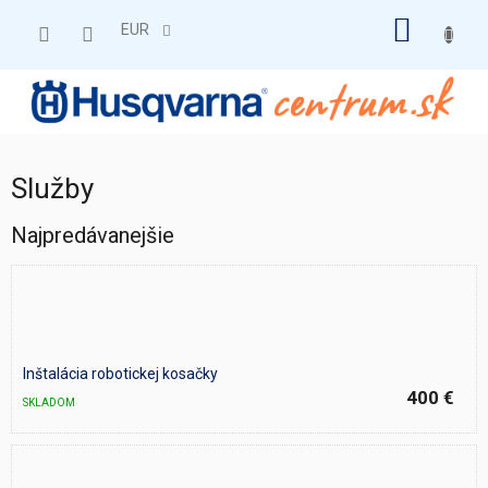
Prejsť
NÁKU
na
EUR
obsah
KOŠÍK
Služby
Najpredávanejšie
Inštalácia robotickej kosačky
400 €
SKLADOM