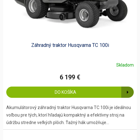
u
k
t
o
v
Záhradný traktor Husqvarna TC 100i
Skladom
6 199 €
DO KOŠÍKA
Akumulátorový záhradný traktor Husqvarna TC 100i je ideálnou
voľbou pre tých, ktorí hľadajú kompaktný a efektívny stroj na
údržbu stredne veľkých plôch. Ťažný hák umožňuje...