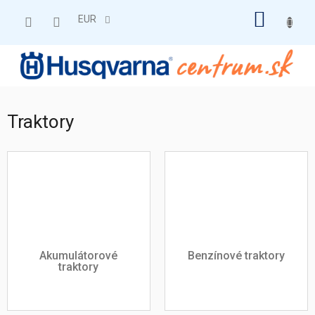
Prejsť
NÁKU
na
EUR
obsah
KOŠÍK
Traktory
Akumulátorové
Benzínové traktory
traktory