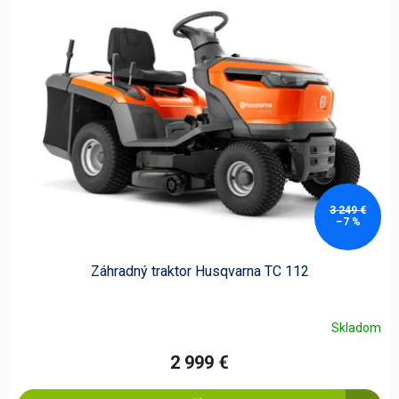
3 249 €
–7 %
Záhradný traktor Husqvarna TC 112
Skladom
2 999 €