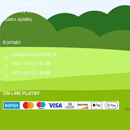
Obchodné podmienky
i
e
Podmienky ochrany osobných údajov
Quatro splátky
Kontakt
shop
@
hsq-centrum.sk
+421 949 25 46 88
+421 949 25 46 88
ON-LINE PLATBY