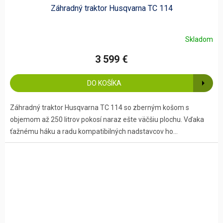
Záhradný traktor Husqvarna TC 114
Skladom
3 599 €
DO KOŠÍKA
Záhradný traktor Husqvarna TC 114 so zberným košom s
objemom až 250 litrov pokosí naraz ešte väčšiu plochu. Vďaka
ťažnému háku a radu kompatibilných nadstavcov ho...