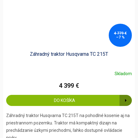
4 779 €
–7 %
Záhradný traktor Husqvarna TC 215T
Skladom
4 399 €
DO KOŠÍKA
Záhradný traktor Husqvarna TC 215T na pohodlné kosenie aj na
priestrannom pozemku. Traktor má kompaktný dizajn na
prechádzanie úzkymi priechodmi, ľahko dostupné ovládacie
prvky...