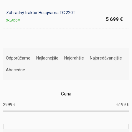
Záhradný traktor Husqvarna TC 220T
5 699 €
SKLADOM
R
a
Odporúčame
Najlacnejšie
Najdrahšie
Najpredávanejšie
d
e
Abecedne
n
i
e
Cena
p
r
2999
€
6199
€
o
d
u
k