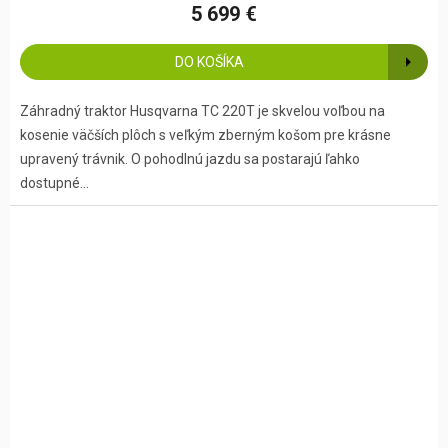
5 699 €
DO KOŠÍKA
Záhradný traktor Husqvarna TC 220T je skvelou voľbou na
kosenie väčších plôch s veľkým zberným košom pre krásne
upravený trávnik. O pohodlnú jazdu sa postarajú ľahko
dostupné...