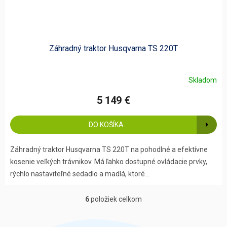
Záhradný traktor Husqvarna TS 220T
Skladom
5 149 €
DO KOŠÍKA
Záhradný traktor Husqvarna TS 220T na pohodlné a efektívne
kosenie veľkých trávnikov. Má ľahko dostupné ovládacie prvky,
rýchlo nastaviteľné sedadlo a madlá, ktoré...
6
položiek celkom
O
v
l