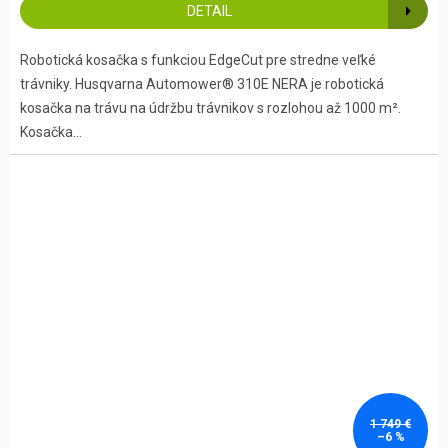
DETAIL
Robotická kosačka s funkciou EdgeCut pre stredne veľké
trávniky. Husqvarna Automower® 310E NERA je robotická
kosačka na trávu na údržbu trávnikov s rozlohou až 1000 m².
Kosačka...
1 749 €
–6 %