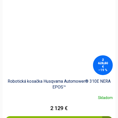
2
628,80
€
–19 %
Robotická kosačka Husqvarna Automower® 310E NERA
EPOS™
Skladom
2 129 €