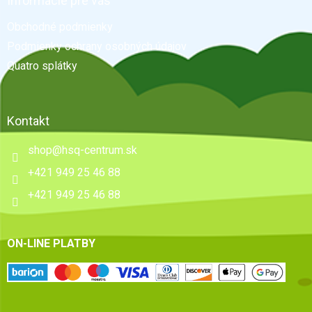
Informácie pre vás
t
Obchodné podmienky
i
e
Podmienky ochrany osobných údajov
Quatro splátky
Kontakt
shop
@
hsq-centrum.sk
+421 949 25 46 88
+421 949 25 46 88
ON-LINE PLATBY