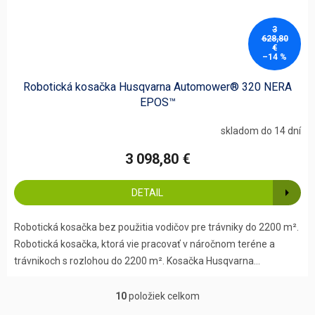
3
628,80
€
–14 %
Robotická kosačka Husqvarna Automower® 320 NERA
EPOS™
skladom do 14 dní
3 098,80 €
DETAIL
Robotická kosačka bez použitia vodičov pre trávniky do 2200 m².
Robotická kosačka, ktorá vie pracovať v náročnom teréne a
trávnikoch s rozlohou do 2200 m². Kosačka Husqvarna...
10
položiek celkom
O