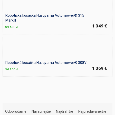
Robotická kosačka Husqvarna Automower® 315
Mark II
1 349 €
SKLADOM
Robotická kosačka Husqvarna Automower® 308V
1 369 €
SKLADOM
R
a
Odporúčame
Najlacnejšie
Najdrahšie
Najpredávanejšie