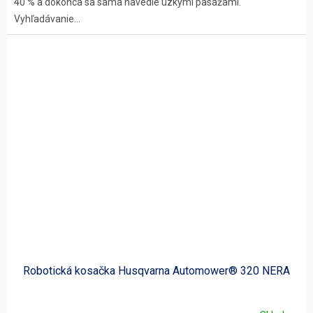
40 % a dokonca sa sama navedie úzkymi pasážami.
Vyhľadávanie...
Robotická kosačka Husqvarna Automower® 320 NERA