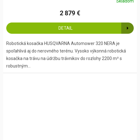
Skladom
2 879 €
DETAIL
Robotická kosačka HUSQVARNA Automower 320 NERA je
spoľahlivá aj do nerovného terénu. Vysoko výkonná robotická
kosačka na trávu na údržbu trávnikov do rozlohy 2200 m² s
robustným...