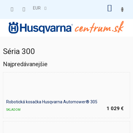
Prejsť
NÁKU
na
EUR
obsah
KOŠÍK
Séria 300
Najpredávanejšie
Robotická kosačka Husqvarna Automower® 305
1 029 €
SKLADOM