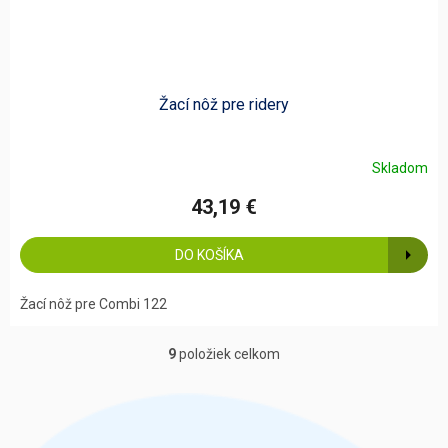
Žací nôž pre ridery
Skladom
43,19 €
DO KOŠÍKA
Žací nôž pre Combi 122
9
položiek celkom
O
v
l
á
d