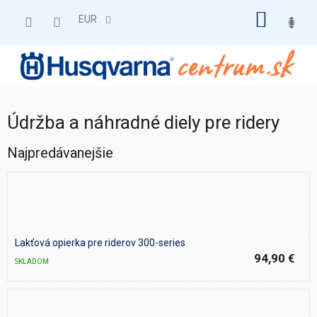
Prejsť
NÁKU
na
EUR
obsah
KOŠÍK
Údržba a náhradné diely pre ridery
Najpredávanejšie
Lakťová opierka pre riderov 300-series
94,90 €
SKLADOM