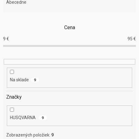
e
Abecedne
n
i
e
Cena
p
r
9
€
95
€
o
d
u
k
t
o
Na sklade
9
v
Značky
HUSQVARNA
9
Zobrazených položiek:
9