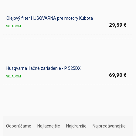
Olejový filter HUSQVARNA pre motory Kubota
29,59 €
SKLADOM
Husqvarna Ťažné zariadenie - P 525DX
69,90 €
SKLADOM
R
a
Odporúčame
Najlacnejšie
Najdrahšie
Najpredávanejšie
d