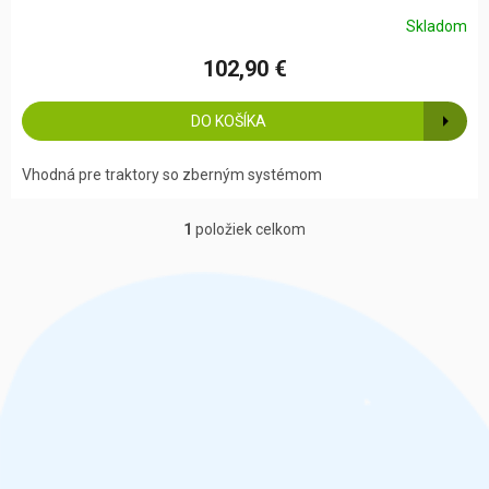
Skladom
102,90 €
DO KOŠÍKA
Vhodná pre traktory so zberným systémom
1
položiek celkom
O
v
l
á
d
a
c
i
e
p
r
v
k