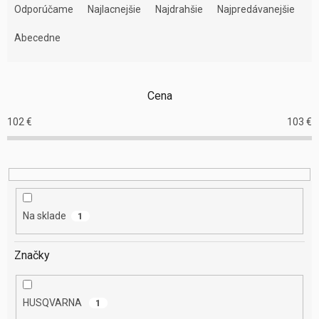
a
Odporúčame
Najlacnejšie
Najdrahšie
Najpredávanejšie
d
e
Abecedne
n
i
e
Cena
p
r
102
€
103
€
o
d
u
k
t
o
Na sklade
1
v
Značky
HUSQVARNA
1