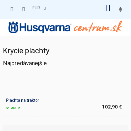
Prejsť
NÁKU
na
EUR
obsah
KOŠÍK
Krycie plachty
Najpredávanejšie
Plachta na traktor
102,90 €
SKLADOM
R