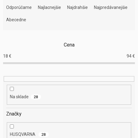
R
a
Odporúčame
Najlacnejšie
Najdrahšie
Najpredávanejšie
d
e
Abecedne
n
i
e
Cena
p
r
18
€
94
€
o
d
u
k
t
o
Na sklade
28
v
Značky
HUSQVARNA
28