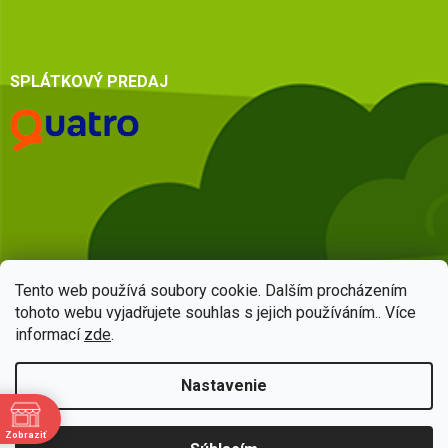
SPLÁTKOVÝ PREDAJ
Tento web používá soubory cookie. Dalším procházením
tohoto webu vyjadřujete souhlas s jejich používáním.. Více
informací
zde
.
Vytvoril Shoptet
Nastavenie
Copyright 2026
HSQ centrum
. Všetky práva vyhradené.
Upraviť
Zobraziť