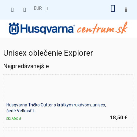
Prejsť
NÁKU
na
EUR
obsah
KOŠÍK
Unisex oblečenie Explorer
Najpredávanejšie
Husqvarna Tričko Cutter s krátkym rukávom, unisex,
šedé Veľkosť: L
18,50 €
SKLADOM