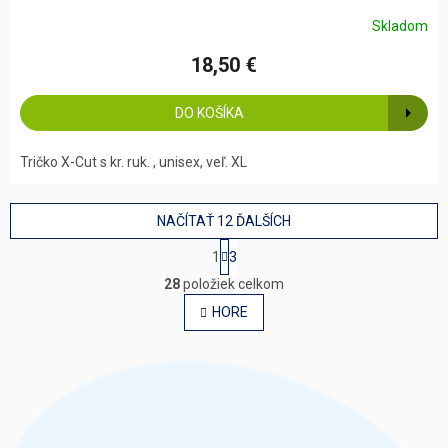
Skladom
Priemerné
hodnotenie
18,50 €
produktu
je
5,0
DO KOŠÍKA
z
5
hviezdičiek.
Tričko X-Cut s kr. ruk. , unisex, veľ. XL
NAČÍTAŤ 12 ĎALŠÍCH
S
1
3
t
O
r
28
položiek celkom
v
á
l
HORE
n
á
k
o
d
v
a
a
c
n
i
i
e
e
p