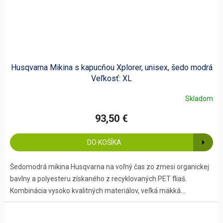
Husqvarna Mikina s kapucňou Xplorer, unisex, šedo modrá
Veľkosť: XL
Skladom
Priemerné
hodnotenie
93,50 €
produktu
je
5,0
DO KOŠÍKA
z
5
hviezdičiek.
Šedomodrá mikina Husqvarna na voľný čas zo zmesi organickej
bavlny a polyesteru získaného z recyklovaných PET fliaš.
Kombinácia vysoko kvalitných materiálov, veľká mäkká...