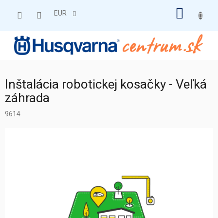
Prejsť
NÁKU
na
EUR
obsah
KOŠÍK
Inštalácia robotickej kosačky - Veľká
záhrada
9614