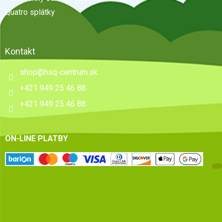
Quatro splátky
Kontakt
shop
@
hsq-centrum.sk
+421 949 25 46 88
+421 949 25 46 88
ON-LINE PLATBY