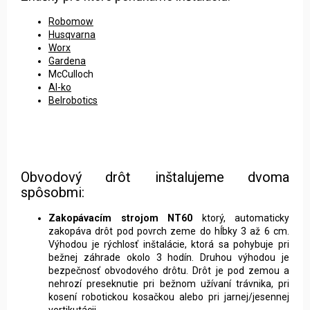
Robomow
Husqvarna
Worx
Gardena
McCulloch
Al-ko
Belrobotics
Obvodový drôt inštalujeme dvoma
spôsobmi:
Zakopávacím strojom NT60
ktorý, automaticky
zakopáva drôt pod povrch zeme do hĺbky 3 až 6 cm.
Výhodou je rýchlosť inštalácie, ktorá sa pohybuje pri
bežnej záhrade okolo 3 hodín. Druhou výhodou je
bezpečnosť obvodového drôtu. Drôt je pod zemou a
nehrozí preseknutie pri bežnom užívaní trávnika, pri
kosení robotickou kosačkou alebo pri jarnej/jesennej
vertikutácii.