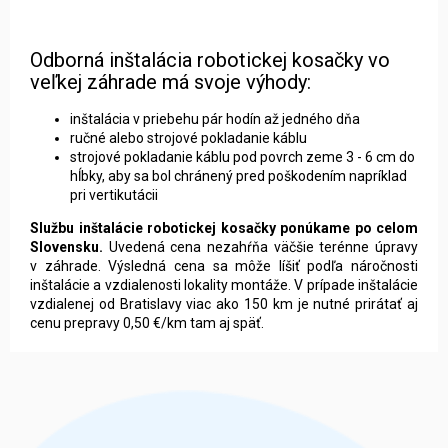
Odborná inštalácia robotickej kosačky vo
veľkej záhrade má svoje výhody:
inštalácia v priebehu pár hodín až jedného dňa
ručné alebo strojové pokladanie káblu
strojové pokladanie káblu pod povrch zeme 3 - 6 cm do
hĺbky, aby sa bol chránený pred poškodením napríklad
pri vertikutácii
Službu inštalácie robotickej kosačky ponúkame po celom
Slovensku.
Uvedená cena nezahŕňa väčšie terénne úpravy
v záhrade. Výsledná cena sa môže líšiť podľa náročnosti
inštalácie a vzdialenosti lokality montáže. V prípade inštalácie
vzdialenej od Bratislavy viac ako 150 km je nutné prirátať aj
cenu prepravy 0,50 €/km tam aj späť.