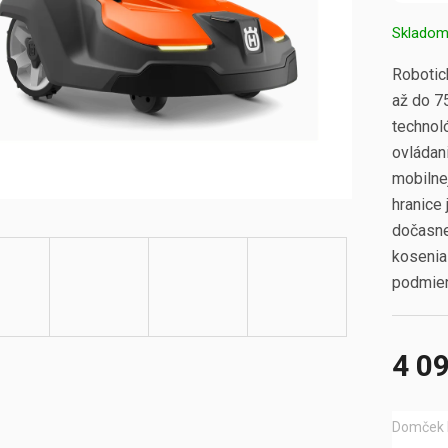
Sklado
Robotic
až do 
technol
ovládan
mobilnej
hranice 
dočasne
kosenia 
podmien
4 0
Jednotk
cena:
Domček 