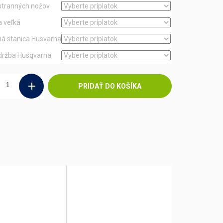
stranných nožov
a veľká
á stanica Husvarna
držba Husqvarna
PRIDAŤ DO KOŠÍKA