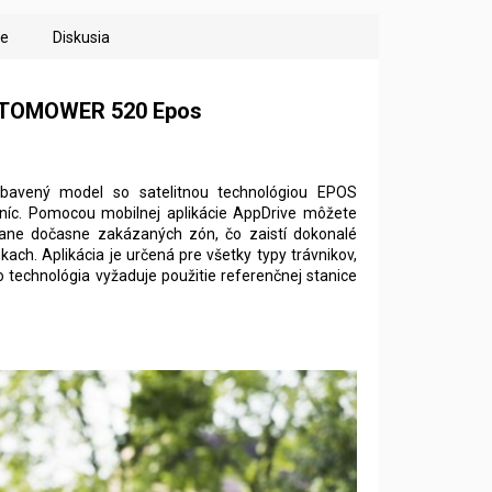
ie
Diskusia
UTOMOWER 520 Epos
ybavený model so satelitnou technológiou EPOS
aníc. Pomocou mobilnej aplikácie AppDrive môžete
rátane dočasne zakázaných zón, čo zaistí dokonalé
ach. Aplikácia je určená pre všetky typy trávnikov,
 technológia vyžaduje použitie referenčnej stanice