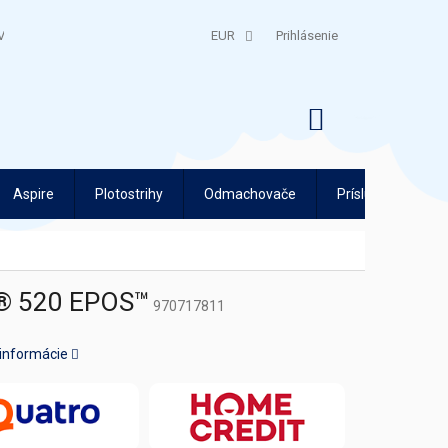
V
QUATRO SPLÁTKY
EUR
Prihlásenie
NÁKUPNÝ
KOŠÍK
Aspire
Plotostrihy
Odmachovače
Príslušenstvo
r® 520 EPOS™
970717811
 informácie