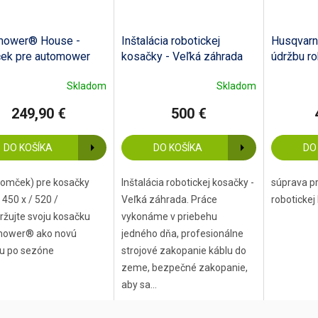
mower® House -
Inštalácia robotickej
Husqvarn
ek pre automower
kosačky - Veľká záhrada
údržbu ro
 500
Skladom
Skladom
249,90 €
500 €
DO KOŠÍKA
DO KOŠÍKA
DO
domček) pre kosačky
Inštalácia robotickej kosačky -
súprava pr
 450 x / 520 /
Veľká záhrada. Práce
robotickej
ržujte svoju kosačku
vykonáme v priebehu
ower® ako novú
jedného dňa, profesionálne
u po sezóne
strojové zakopanie káblu do
zeme, bezpečné zakopanie,
aby sa...