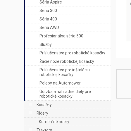
e
Séria Aspire
l
Séria 300
Séria 400
Séria AWD
Profesionálna séria 500
Služby
Príslušenstvo pre robotické kosačky
Žacie nože robotickej kosačky
Príslušenstvo pre inštaláciu
robotickej kosačky
Polepy na Automower
Údržba a náhradné diely pre
robotické kosačky
Kosačky
Ridery
Komerčné ridery
Traktory