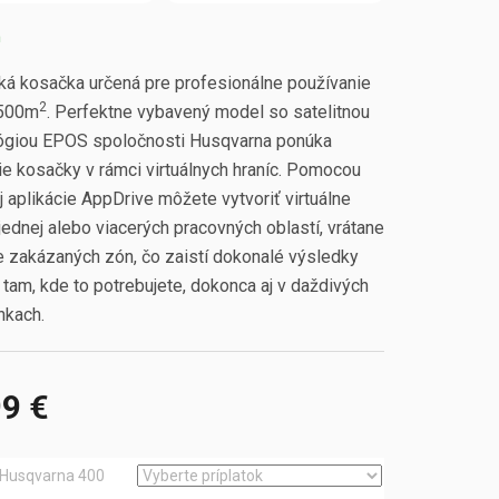
m
ká kosačka určená pre profesionálne používanie
2
7500m
. Perfektne vybavený model so satelitnou
ógiou EPOS spoločnosti Husqvarna ponúka
ie kosačky v rámci virtuálnych hraníc. Pomocou
 aplikácie AppDrive môžete vytvoriť virtuálne
jednej alebo viacerých pracovných oblastí, vrátane
 zakázaných zón, čo zaistí dokonalé výsledky
tam, kde to potrebujete, dokonca aj v daždivých
kach.
99 €
ová
Husqvarna 400