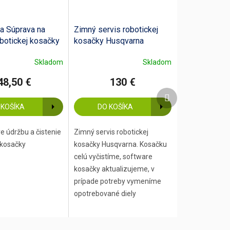
a Súprava na
Zimný servis robotickej
botickej kosačky
kosačky Husqvarna
Skladom
Skladom
48,50 €
130 €
Ďalší
produkt
 KOŠÍKA
DO KOŠÍKA
e údržbu a čistenie
Zimný servis robotickej
 kosačky
kosačky Husqvarna. Kosačku
celú vyčistíme, software
kosačky aktualizujeme, v
prípade potreby vymeníme
opotrebované diely