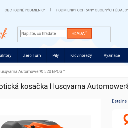
OBCHODNÉ PODMIENKY
PODMIENKY OCHRANY OSOBNÝCH ÚDAJO
HĽADAŤ
raktory
Zero Turn
Píly
Krovinorezy
Vyžínače
 Husqvarna Automower® 520 EPOS™
otická kosačka Husqvarna Automowe
Detailné