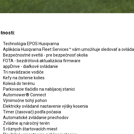
tnosti:
Technológia EPOS Husqvarna
Aplikácia Husqvarna Fleet Services™ vám umožňuje sledovať a ovláda
Bezpečnostné svetlá - pre bezpečnosť okolia
FOTA - bezdrôtová aktualizácia firmware
appDrive - diaľkové ovládanie
Tri navádzacie vodiče
Kefy na čistenie kolies
Kolesá do terénu
Parkovacie tlačidlo na nabíjacej stanici
Automower® Connect
Výnimočne tichý pohon
Elektricky ovládané nastavenie výšky kosenia
Timer (časovač) podľa počasia
Automatické zvládanie priechodov
Zvládne aj náročný terén
5 rôznych štartovacích miest