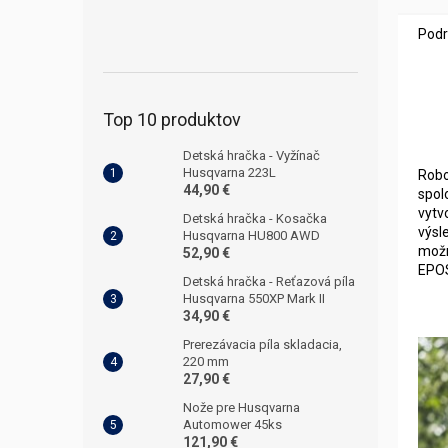
Podr
Top 10 produktov
Detská hračka - Vyžínač
Husqvarna 223L
Robo
44,90 €
spol
vytv
Detská hračka - Kosačka
výsl
Husqvarna HU800 AWD
možn
52,90 €
EPO
Detská hračka - Reťazová píla
Husqvarna 550XP Mark II
34,90 €
Prerezávacia píla skladacia,
220 mm
27,90 €
Nože pre Husqvarna
Automower 45ks
121,90 €