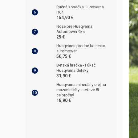
Ručná kosačka Husqvarna
H64
154,90 €
Nože pre Husqvarna
Automower 9ks
25 €
Husqvarna predné koliesko
automower
50,75 €
Detská hračka - Fúkač
Husqvarna detský
31,90 €
Husqvarna minerálny olej na
mazanie lišty a reťaze 5L
celoročný
18,90 €