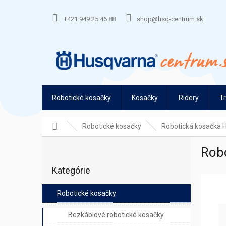
Prejsť
na
+421 949 25 46 88
shop@hsq-centrum.sk
obsah
Robotické kosačky
Kosačky
Ridery
T
Domov
Robotické kosačky
Robotická kosačka
B
Rob
o
Preskočiť
č
Kategórie
kategórie
n
ý
Robotické kosačky
p
a
Bezkáblové robotické kosačky
n