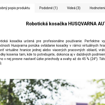
obný popis produktu
Podobné (1)
Videá (3)
Hodnoten
Robotická kosačka HUSQVARNA A
tická kosačka určená pre profesionálne používanie. Perfektne v
očnosti Husqvarna ponúka ovládanie kosačky v rámci virtuálnych hr
oriť virtuálne hranice jednej alebo viacerých pracovných oblastí, v
edky kosenia tam, kde to potrebujete, dokonca aj v daždivých podmienk
o v nej presne nastaviť úzke priechody a svahy až do 45 % (24°). Táto
S.