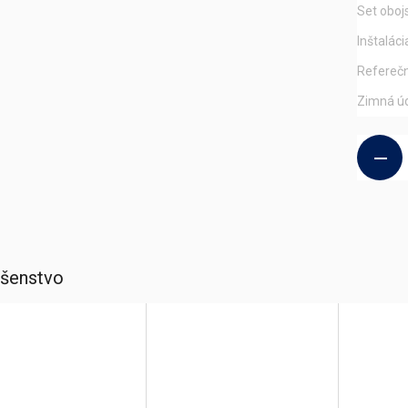
Set oboj
Inštaláci
Referečn
Zimná ú
ušenstvo