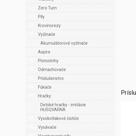
Zero Turn
Píly
Krovinorezy
Vyžínače
Akumulátorové vyžínače
Aspire
Plotostrihy
Odmachovače
Príslušenstvo
Fúkače
Prísl
Hračky
Detské hračky - imitácie
HUSQVARNA
Vysokotlakové čističe
Vysávače