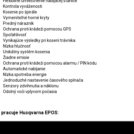
Flexibilné umiestnenie nabíjacej stanice
Kontrola vyváženosti
Kosenie po špirále
Vymeniteľné horné kryty
Predný nárazník
Ochrana proti krádeži pomocou GPS
Spoľahlivosť
Vynikajúce výsledky pri kosení trávnika
Nízka hlučnosť
Unikátny systém kosenia
Žiadne emisie
Ochrana proti krádeži pomocou alarmu / PIN kódu
Automatické nabíjanie
Nízka spotreba energie
Jednoduché nastavenie časového spínača
Senzory zdvihnutia a náklonu
Odolný voči vplyvom počasia
 pracuje Husqvarna EPOS: