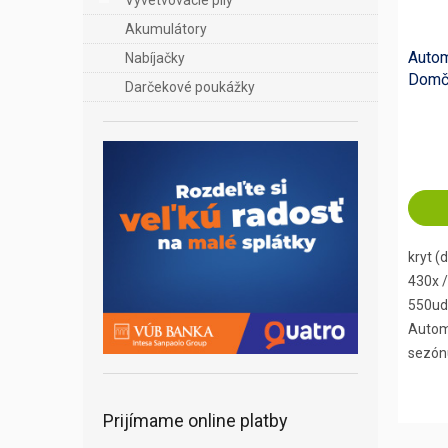
Vyvetvovacie píly
Akumulátory
Auto
Nabíjačky
Domč
Darčekové poukážky
400 a
kryt (
430x /
550ud
Autom
sezón
Prijímame online platby