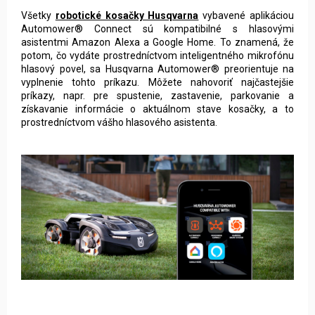
hlasový povel, sa Husqvarna Automower® preorientuje na
vyplnenie tohto príkazu. Môžete nahovoriť najčastejšie
príkazy, napr. pre spustenie, zastavenie, parkovanie a
získavanie informácie o aktuálnom stave kosačky, a to
prostredníctvom vášho hlasového asistenta.
Inteligentné pripojenie pomocou IFTTT
Integrujte vašu kosačku Automower® ešte viac do svojej
chytrej domácnosti tým, že ju použijete v apletoch IFTTT.