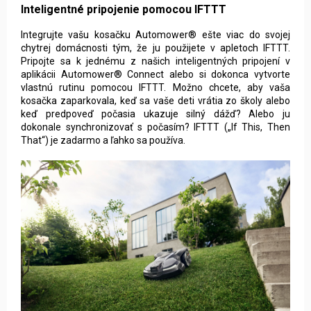
Pripojte sa k jednému z našich inteligentných pripojení v
aplikácii Automower® Connect alebo si dokonca vytvorte
vlastnú rutinu pomocou IFTTT. Možno chcete, aby vaša
kosačka zaparkovala, keď sa vaše deti vrátia zo školy alebo
keď predpoveď počasia ukazuje silný dážď? Alebo ju
dokonale synchronizovať s počasím? IFTTT („If This, Then
That“) je zadarmo a ľahko sa používa.