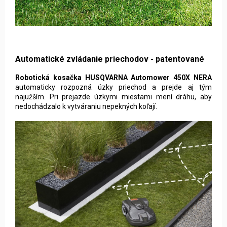
Automatické zvládanie priechodov - patentované
Robotická kosačka HUSQVARNA Automower 450X NERA
automaticky rozpozná úzky priechod a prejde aj tým
najužším. Pri prejazde úzkymi miestami mení dráhu, aby
nedochádzalo k vytváraniu nepekných koľají.