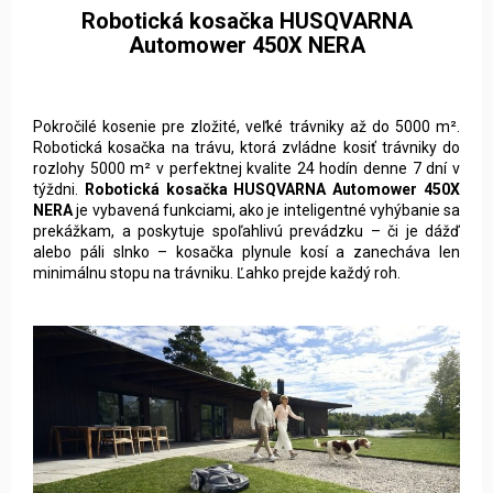
Pokročilé kosenie pre zložité, veľké trávniky až do 5000 m².
Robotická kosačka na trávu, ktorá zvládne kosiť trávniky do
rozlohy 5000 m² v perfektnej kvalite 24 hodín denne 7 dní v
týždni.
Robotická kosačka HUSQVARNA Automower 450X
NERA
je vybavená funkciami, ako je inteligentné vyhýbanie sa
prekážkam, a poskytuje spoľahlivú prevádzku – či je dážď
alebo páli slnko – kosačka plynule kosí a zanecháva len
minimálnu stopu na trávniku. Ľahko prejde každý roh.