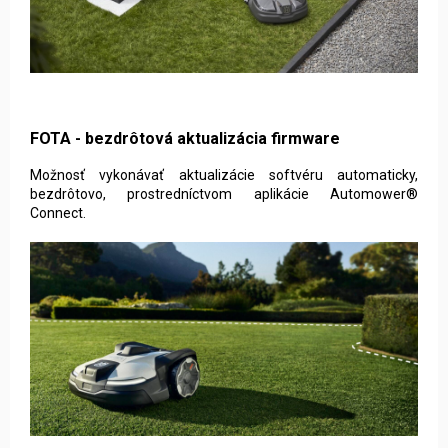
FOTA - bezdrôtová aktualizácia firmware
Možnosť vykonávať aktualizácie softvéru automaticky,
bezdrôtovo, prostredníctvom aplikácie Automower®
Connect.
Robotická kosačka HUSQVARNA Automower 450X
NERA s funkciou GeoFence