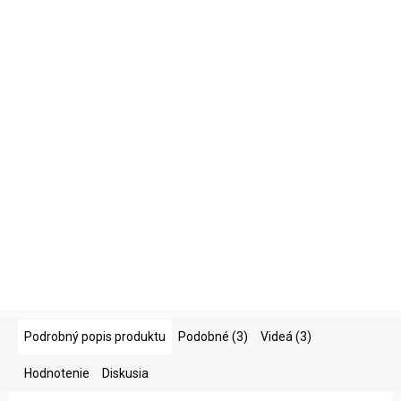
Skladom
48,50 €
DO KOŠÍKA
súprava pre údržbu a čistenie robotickej kosačky
ZOBRAZIŤ VŠETKY SÚVISIACE PRODUKTY
Podrobný popis produktu
Podobné (3)
Videá (3)
Hodnotenie
Diskusia
Robotická kosačka HUSQVARNA
Automower 450X NERA