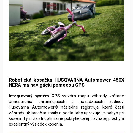
Robotická kosačka HUSQVARNA Automower 450X
NERA má navigáciu pomocou GPS
Integrovaný systém GPS
vytvára mapu záhrady, vrátane
umiestnenia ohraničujúcich a navádzacích vodičov.
Husqvarna Automower® následne registruje, ktoré časti
záhrady už kosačka kosila a podľa toho upravuje jej pohyb pri
kosení. Tým zaistí optimálne pokrytie celej trávnatej plochy a
excelentný výsledok kosenia.