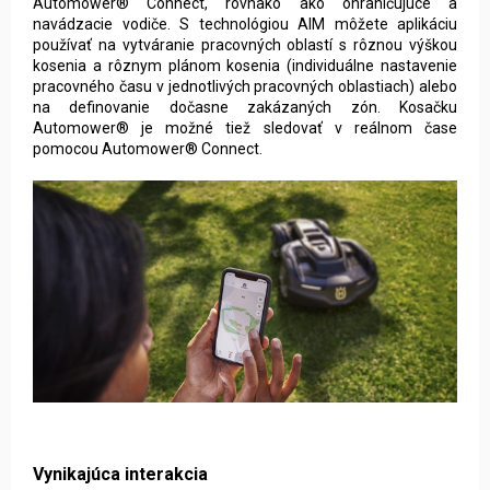
na definovanie dočasne zakázaných zón. Kosačku
Automower® je možné tiež sledovať v reálnom čase
pomocou Automower® Connect.
Vynikajúca interakcia
Všetky
robotické kosačky Husqvarna
vybavené aplikáciou
Automower® Connect sú kompatibilné s hlasovými
asistentmi Amazon Alexa a Google Home. To znamená, že
potom, čo vydáte prostredníctvom inteligentného mikrofónu