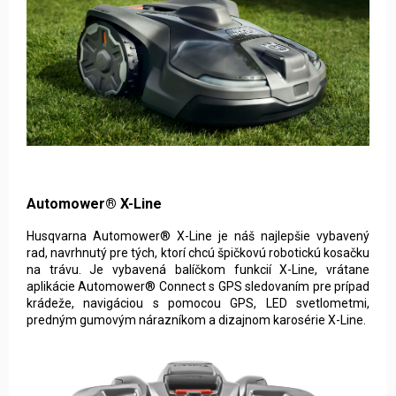
Automower® X-Line
Husqvarna Automower® X-Line je náš najlepšie vybavený
rad, navrhnutý pre tých, ktorí chcú špičkovú robotickú kosačku
na trávu. Je vybavená balíčkom funkcií X-Line, vrátane
aplikácie Automower® Connect s GPS sledovaním pre prípad
krádeže, navigáciou s pomocou GPS, LED svetlometmi,
predným gumovým nárazníkom a dizajnom karosérie X-Line.