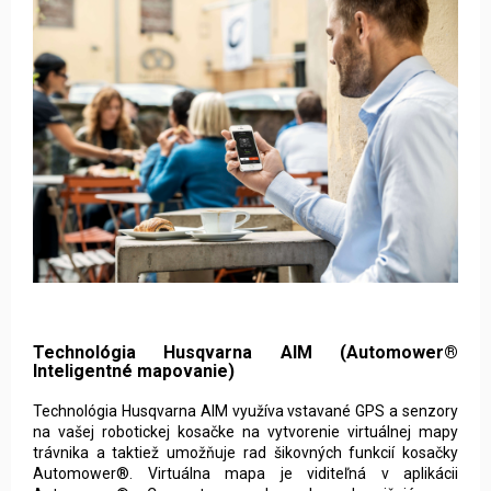
Technológia Husqvarna AIM (Automower®
Inteligentné mapovanie)
Technológia Husqvarna AIM využíva vstavané GPS a senzory
na vašej robotickej kosačke na vytvorenie virtuálnej mapy
trávnika a taktiež umožňuje rad šikovných funkcií kosačky
Automower®. Virtuálna mapa je viditeľná v aplikácii
Automower® Connect, rovnako ako ohraničujúce a
navádzacie vodiče. S technológiou AIM môžete aplikáciu
používať na vytváranie pracovných oblastí s rôznou výškou
kosenia a rôznym plánom kosenia (individuálne nastavenie
pracovného času v jednotlivých pracovných oblastiach) alebo