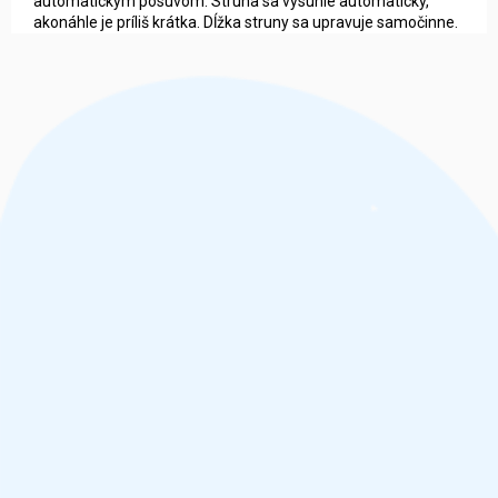
automatickým posuvom. Struna sa vysunie automaticky,
akonáhle je príliš krátka. Dĺžka struny sa upravuje samočinne.
Z