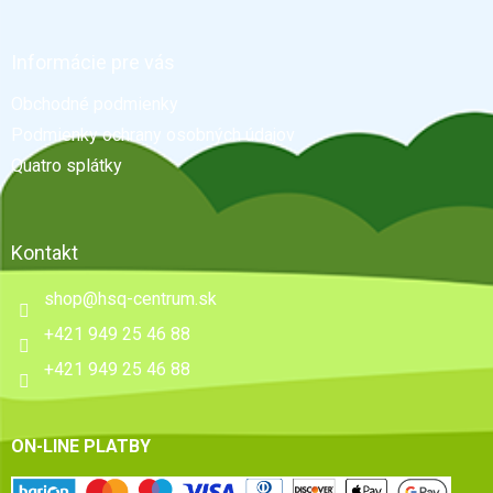
á
p
ä
Informácie pre vás
t
Obchodné podmienky
i
e
Podmienky ochrany osobných údajov
Quatro splátky
Kontakt
shop
@
hsq-centrum.sk
+421 949 25 46 88
+421 949 25 46 88
ON-LINE PLATBY