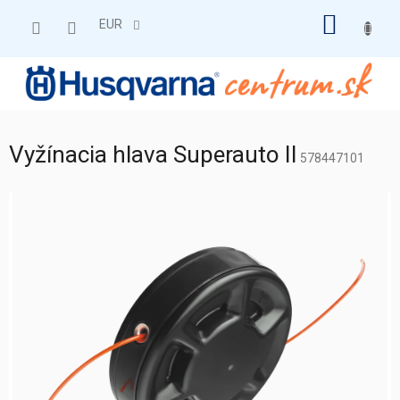
Prejsť
NÁKU
na
EUR
obsah
KOŠÍK
Vyžínacia hlava Superauto II
578447101