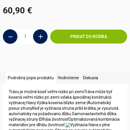
60,90 €
Jednotková
cena:
PRIDAŤ DO KOŠÍKA
Podrobný popis produktu
Hodnotenie
Diskusia
Trávu je možné kosiť veľmi nízko pri zemiTráva môže byť
kosená veľmi nízko pri zemi vďaka špeciálnej konštrukcii
vyžínacej hlavy.
Výška kosenia blízko zeme |Automatický
posuv strunyKeď je vyžínacia struna príliš krátka, je vysunutá
automaticky na požadovanú dĺžku.
Samonastaviteľná dĺžka
vyžínacej struny |Dlhšia životnosťOptimalizovaná kombinácia
materiálov pre dlhšiu životnosť.
Vyžínacia hlava s plne