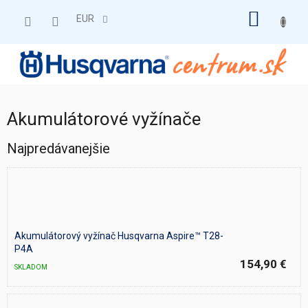
Prejsť
NÁKU
na
EUR
obsah
KOŠÍK
Akumulátorové vyžínače
Najpredávanejšie
Akumulátorový vyžínač Husqvarna Aspire™ T28-
P4A
154,90 €
SKLADOM