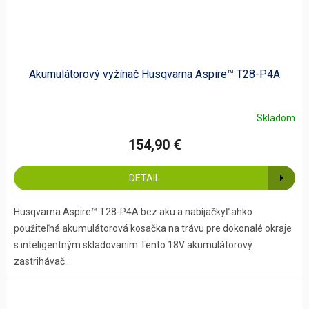
Akumulátorový vyžínač Husqvarna Aspire™ T28-P4A
Skladom
154,90 €
DETAIL
Husqvarna Aspire™ T28-P4A bez aku.a nabíjačkyĽahko
použiteľná akumulátorová kosačka na trávu pre dokonalé okraje
s inteligentným skladovaním Tento 18V akumulátorový
zastrihávač...