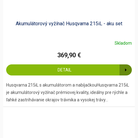
Akumulátorový vyžínač Husqvarna 215iL - aku set
Skladom
369,90 €
DETAIL
Husqvarna 215iL s akumulátorom a nabíjačkouHusqvarna 215iL
je akumulátorový vyžínač prémiovej kvality, ideálny pre rýchle a
ľahké zastrihávanie okrajov trávnika a vysokej trávy...