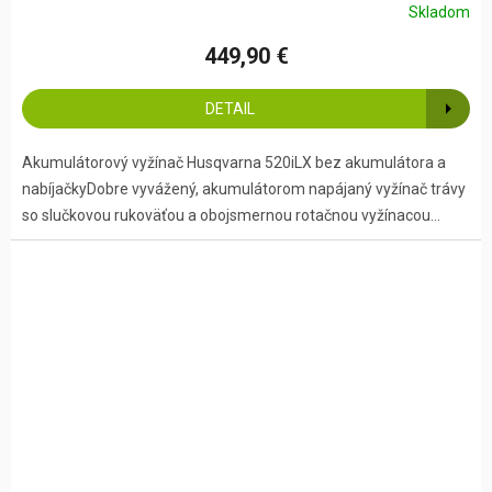
Skladom
449,90 €
DETAIL
Akumulátorový vyžínač Husqvarna 520iLX bez akumulátora a
nabíjačkyDobre vyvážený, akumulátorom napájaný vyžínač trávy
so slučkovou rukoväťou a obojsmernou rotačnou vyžínacou...