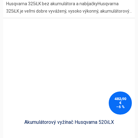
Husqvarna 325iLK bez akumulátora a nabíjačkyHusqvarna
325iLK je veľmi dobre vyvážený, vysoko výkonný, akumulátorový...
482,90
€
–6 %
Akumulátorový vyžínač Husqvarna 520iLX