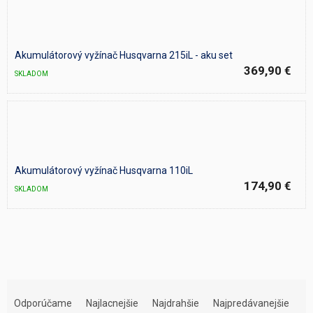
Akumulátorový vyžínač Husqvarna 215iL - aku set
369,90 €
SKLADOM
Akumulátorový vyžínač Husqvarna 110iL
174,90 €
SKLADOM
R
a
Odporúčame
Najlacnejšie
Najdrahšie
Najpredávanejšie