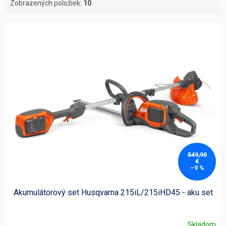
Zobrazených položiek:
10
V
ý
p
i
s
p
r
o
d
u
k
t
549,90
o
€
–9 %
v
Akumulátorový set Husqvarna 215iL/215iHD45 - aku set
Skladom