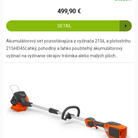
499,90 €
DETAIL
Akumulátorový set pozostávajúca z vyžínača 215iL a plotostrihu
215iHD45Ľahký, pohodlný a ľahko použiteľný akumulátorový
vyžínač na vyžínanie okrajov trávnika alebo malých plôch...