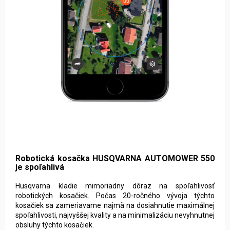
Tento web používá soubory cookie. Dalším procházením
tohoto webu vyjadřujete souhlas s jejich používáním.. Více
informací
zde
.
Robotická kosačka HUSQVARNA AUTOMOWER 550
je spoľahlivá
Nastavenie
Husqvarna kladie mimoriadny dôraz na spoľahlivosť
robotických kosačiek. Počas 20-ročného vývoja týchto
kosačiek sa zameriavame najmä na dosiahnutie maximálnej
Súhlasím
spoľahlivosti, najvyššej kvality a na minimalizáciu nevyhnutnej
obsluhy týchto kosačiek.