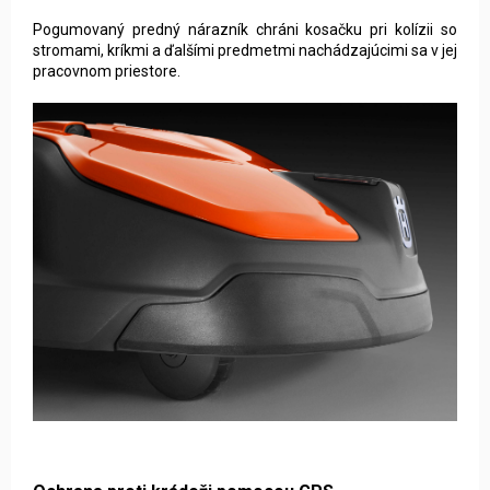
Pogumovaný predný nárazník chráni kosačku pri kolízii so
stromami, kríkmi a ďalšími predmetmi nachádzajúcimi sa v jej
pracovnom priestore.
Ochrana proti krádeži pomocou GPS