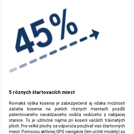
5 rôznych štartovacích miest
Rovnaká výška kosenia je zabezpečená aj vďaka možnosti
začatia kosenia na piatich rôznych miestach pozdĺž
patentovaného navádzacieho vodiča vedúceho z nabíjacej
stanice. To je užitočné najmä pri kosení väčších trávnatých
plôch. Pre veľké plochy sa odporúča používať viac štartovných
miest. Pomocou aktívnej GPS navigácie (len určité modely) sú