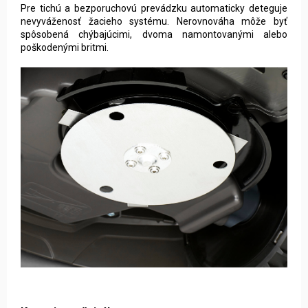
Pre tichú a bezporuchovú prevádzku automaticky deteguje
nevyváženosť žacieho systému. Nerovnováha môže byť
spôsobená chýbajúcimi, dvoma namontovanými alebo
poškodenými britmi.
Kosenie po špirále