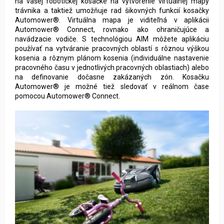
na vašej robotickej kosačke na vytvorenie virtuálnej mapy
trávnika a taktiež umožňuje rad šikovných funkcií kosačky
Automower®. Virtuálna mapa je viditeľná v aplikácii
Automower® Connect, rovnako ako ohraničujúce a
navádzacie vodiče. S technológiou AIM môžete aplikáciu
používať na vytváranie pracovných oblastí s rôznou výškou
kosenia a rôznym plánom kosenia (individuálne nastavenie
pracovného času v jednotlivých pracovných oblastiach) alebo
na definovanie dočasne zakázaných zón. Kosačku
Automower® je možné tiež sledovať v reálnom čase
pomocou Automower® Connect.