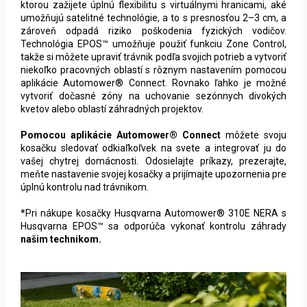
ktorou zažijete úplnú flexibilitu s virtuálnymi hranicami, aké
umožňujú satelitné technológie, a to s presnosťou 2–3 cm, a
zároveň odpadá riziko poškodenia fyzických vodičov.
Technológia EPOS™ umožňuje použiť funkciu Zone Control,
takže si môžete upraviť trávnik podľa svojich potrieb a vytvoriť
niekoľko pracovných oblastí s rôznym nastavením pomocou
aplikácie Automower® Connect. Rovnako ľahko je možné
vytvoriť dočasné zóny na uchovanie sezónnych divokých
kvetov alebo oblastí záhradných projektov.
Pomocou aplikácie Automower® Connect
môžete svoju
kosačku sledovať odkiaľkoľvek na svete a integrovať ju do
vašej chytrej domácnosti. Odosielajte príkazy, prezerajte,
meňte nastavenie svojej kosačky a prijímajte upozornenia pre
úplnú kontrolu nad trávnikom.
*Pri nákupe kosačky Husqvarna Automower® 310E NERA s
Husqvarna EPOS™ sa odporúča vykonať kontrolu záhrady
našim technikom.