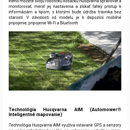
iného môžete svoju robotickú kosačku Husqvarna spravovať a
monitorovať, meniť jej nastavenia a získať ľahký prístup k
informáciám a tipom, s ktorými bude údržba trávnika bez
starostí. V závislosti od modelu je k dispozícii mobilné
pripojenie, pripojenie Wi-Fi a Bluetooth.
Technológia Husqvarna AIM (Automower®
Inteligentné mapovanie)
Technológia Husqvarna AIM využíva vstavané GPS a senzory