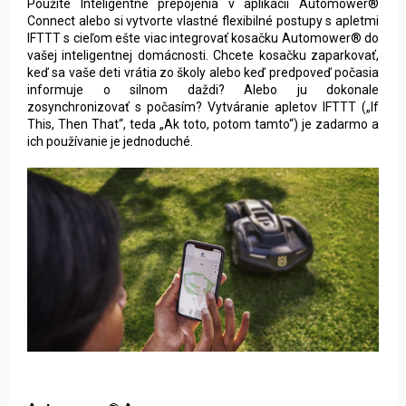
Použite Inteligentné prepojenia v aplikácii Automower®
Connect alebo si vytvorte vlastné flexibilné postupy s apletmi
IFTTT s cieľom ešte viac integrovať kosačku Automower® do
vašej inteligentnej domácnosti. Chcete kosačku zaparkovať,
keď sa vaše deti vrátia zo školy alebo keď predpoveď počasia
informuje o silnom daždi? Alebo ju dokonale
zosynchronizovať s počasím? Vytváranie apletov IFTTT („If
This, Then That“, teda „Ak toto, potom tamto“) je zadarmo a
ich používanie je jednoduché.