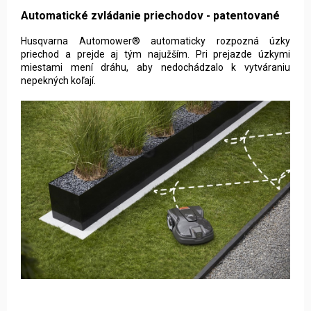
Automatické zvládanie priechodov - patentované
Husqvarna Automower® automaticky rozpozná úzky
priechod a prejde aj tým najužším. Pri prejazde úzkymi
miestami mení dráhu, aby nedochádzalo k vytváraniu
nepekných koľají.