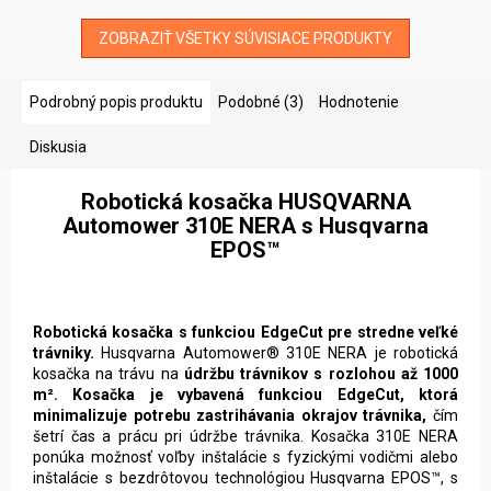
ZOBRAZIŤ VŠETKY SÚVISIACE PRODUKTY
Podrobný popis produktu
Podobné (3)
Hodnotenie
Diskusia
Robotická kosačka HUSQVARNA
Automower 310E NERA s Husqvarna
EPOS™
Robotická kosačka s funkciou EdgeCut pre stredne veľké
trávniky.
Husqvarna Automower® 310E NERA je robotická
kosačka na trávu na
údržbu trávnikov s rozlohou až 1000
m². Kosačka je vybavená funkciou EdgeCut, ktorá
minimalizuje potrebu zastrihávania okrajov trávnika,
čím
šetrí čas a prácu pri údržbe trávnika. Kosačka 310E NERA
ponúka možnosť voľby inštalácie s fyzickými vodičmi alebo
inštalácie s bezdrôtovou technológiou Husqvarna EPOS™, s