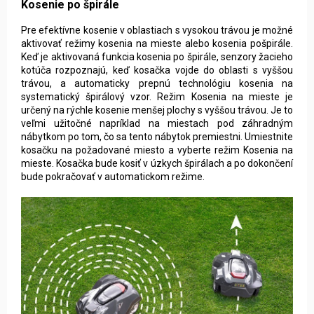
Kosenie po špirále
Pre efektívne kosenie v oblastiach s vysokou trávou je možné
aktivovať režimy kosenia na mieste alebo kosenia pošpirále.
Keď je aktivovaná funkcia kosenia po špirále, senzory žacieho
kotúča rozpoznajú, keď kosačka vojde do oblasti s vyššou
trávou, a automaticky prepnú technológiu kosenia na
systematický špirálový vzor. Režim Kosenia na mieste je
určený na rýchle kosenie menšej plochy s vyššou trávou. Je to
veľmi užitočné napríklad na miestach pod záhradným
nábytkom po tom, čo sa tento nábytok premiestni. Umiestnite
kosačku na požadované miesto a vyberte režim Kosenia na
mieste. Kosačka bude kosiť v úzkych špirálach a po dokončení
bude pokračovať v automatickom režime
.