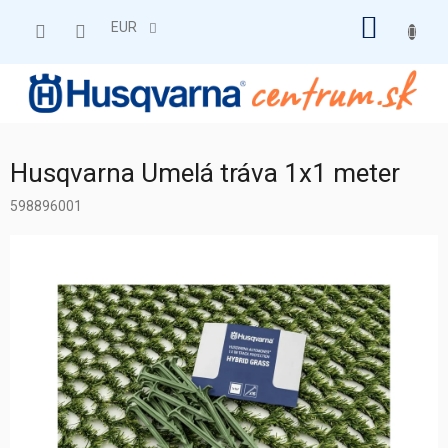
Prejsť
NÁKU
na
EUR
obsah
KOŠÍK
Husqvarna Umelá tráva 1x1 meter
598896001