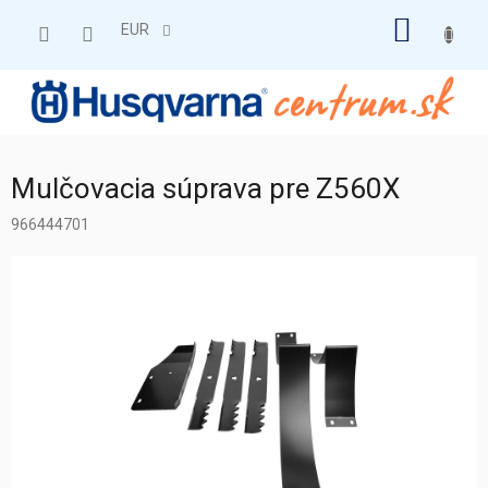
Prejsť
NÁKU
na
EUR
obsah
KOŠÍK
Mulčovacia súprava pre Z560X
966444701