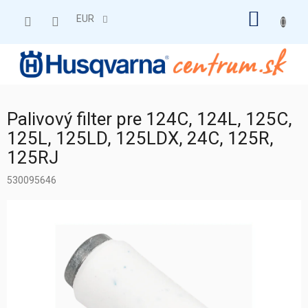
Prejsť
NÁKU
na
EUR
obsah
KOŠÍK
Palivový filter pre 124C, 124L, 125C,
125L, 125LD, 125LDX, 24C, 125R,
125RJ
530095646