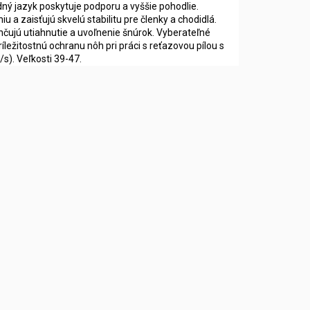
dný jazyk poskytuje podporu a vyššie pohodlie.
u a zaisťujú skvelú stabilitu pre členky a chodidlá.
čujú utiahnutie a uvoľnenie šnúrok. Vyberateľné
ležitostnú ochranu nôh pri práci s reťazovou pílou s
s). Veľkosti 39-47.