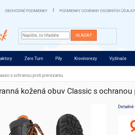
OBCHODNÉ PODMIENKY
PODMIENKY OCHRANY OSOBNÝCH ÚDAJO
HĽADAŤ
raktory
Zero Turn
Píly
Krovinorezy
Vyžínače
ssic s ochranou proti prerezaniu
anná kožená obuv Classic s ochranou p
Detailné