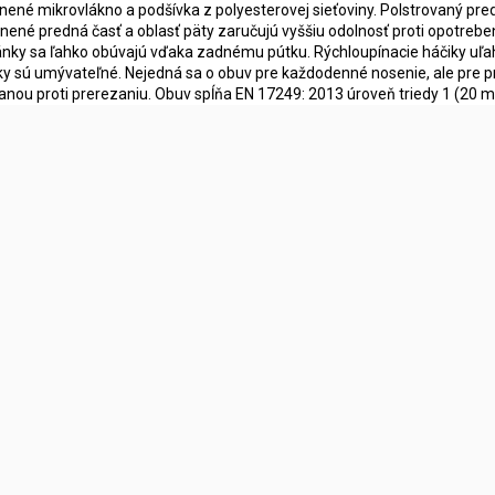
lnené mikrovlákno a podšívka z polyesterovej sieťoviny. Polstrovaný pre
lnené predná časť a oblasť päty zaručujú vyššiu odolnosť proti opotrebeni
nky sa ľahko obúvajú vďaka zadnému pútku. Rýchloupínacie háčiky uľah
lky sú umývateľné. Nejedná sa o obuv pre každodenné nosenie, ale pre prí
anou proti prerezaniu. Obuv spĺňa EN 17249: 2013 úroveň triedy 1 (20 m/