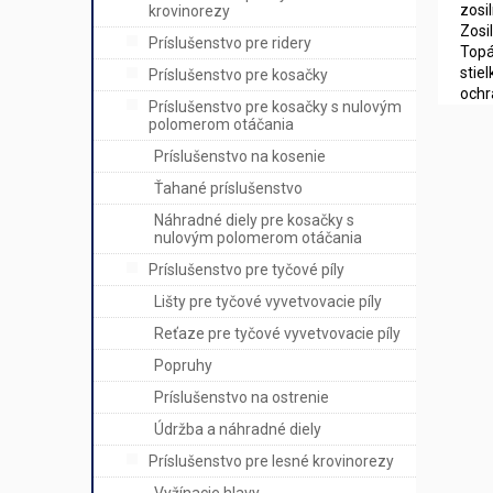
zosi
krovinorezy
Zosi
Príslušenstvo pre ridery
Topá
stie
Príslušenstvo pre kosačky
ochr
Príslušenstvo pre kosačky s nulovým
polomerom otáčania
Príslušenstvo na kosenie
Ťahané príslušenstvo
Náhradné diely pre kosačky s
nulovým polomerom otáčania
Príslušenstvo pre tyčové píly
Lišty pre tyčové vyvetvovacie píly
Reťaze pre tyčové vyvetvovacie píly
Popruhy
Príslušenstvo na ostrenie
Údržba a náhradné diely
Príslušenstvo pre lesné krovinorezy