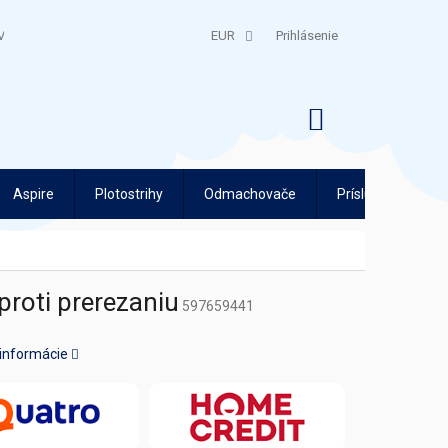
V
QUATRO SPLÁTKY
EUR
Prihlásenie
NÁKUPNÝ
KOŠÍK
Aspire
Plotostrihy
Odmachovače
Príslušenstvo
roti prerezaniu
597659441
 informácie