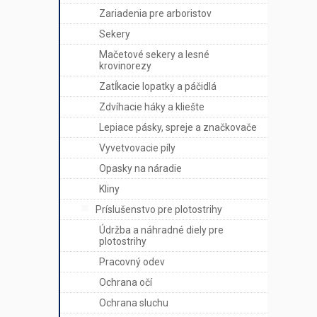
Zariadenia pre arboristov
Sekery
Mačetové sekery a lesné
krovinorezy
Zatĺkacie lopatky a páčidlá
Zdvíhacie háky a kliešte
Lepiace pásky, spreje a značkovače
Vyvetvovacie píly
Opasky na náradie
Kliny
Príslušenstvo pre plotostrihy
Údržba a náhradné diely pre
plotostrihy
Pracovný odev
Ochrana očí
Ochrana sluchu