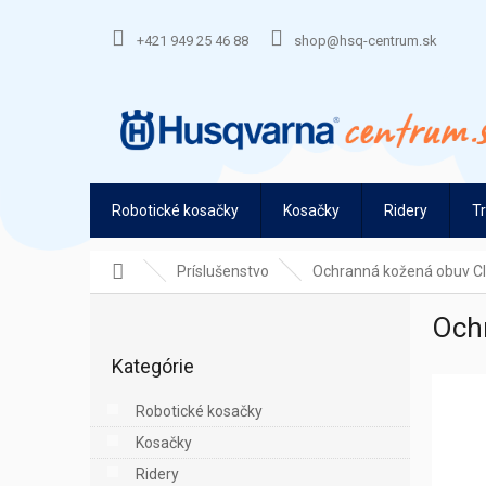
Prejsť
na
+421 949 25 46 88
shop@hsq-centrum.sk
obsah
Robotické kosačky
Kosačky
Ridery
T
Domov
Príslušenstvo
Ochranná kožená obuv Cla
B
Ochr
o
Preskočiť
č
Kategórie
kategórie
n
ý
Robotické kosačky
p
Kosačky
a
n
Ridery