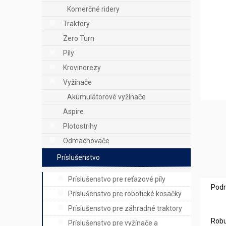
e
Komerčné ridery
l
Traktory
Zero Turn
Píly
Krovinorezy
Vyžínače
Akumulátorové vyžínače
Aspire
Plotostrihy
Odmachovače
Príslušenstvo
Príslušenstvo pre reťazové píly
Podr
Príslušenstvo pre robotické kosačky
Príslušenstvo pre záhradné traktory
Robu
Príslušenstvo pre vyžínače a