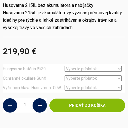
Husqvarna 215iL bez akumulátora a nabíjačky
Husqvarna 215iL je akumulátorový vyžínač prémiovej kvality,
ideálny pre rýchle a ľahké zastrihávanie okrajov trávnika a
vysokej trávy vo väčších záhradách
219,90 €
Jednotková
cena:
Husqvarna batéria Bli30
Ochranné okuliare SunX
Vyžínacia hlava Husqvarna R25B
PRIDAŤ DO KOŠÍKA