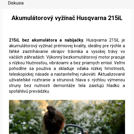
Diskusia
Akumulátorový vyžínač Husqvarna 215iL
215iL bez akumulátora a nabíjačky.
Husqvarna 215iL je
akumulátorový vyžínač prémiovej kvality, ideálny pre rýchle a
ľahké zastrihávanie okrajov trávnika a vysokej trávy vo
väčších záhradách. Výkonný bezkomutátorový motor pracuje
s nízkou hlučnosťou, vibráciami a bez priamych emisií. Veľmi
pohodlne sa používa a skladuje vďaka nízkej hmotnosti,
teleskopickej násade a nastaviteľnej rukoväti. Aktualizované
užívateľské rozhranie a strunová hlava s rýchlou výmenou
struny bez nutnosti demontáže tela zaisťujú hladkú a
spoľahlivú prevádzku.