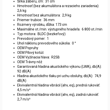
Šírka záberu, cm: 31 cm
Hmotnosť (bez akumulátora a rezacieho zariadenia):
2,6 kg
Hmotnosť bez akumulátora: 2,9 kg
Priemer trubice: 36 mm
Rozmery výrobku, dĺžka: 173 cm
Maximálne ot./min. výstupného hriadeľa: 6 800 ot./min
Typ motora: BLDC (bezkefový)
Prevodový pomer: 1
Uhol náklonu prevodového súkolia: 0 °
OEM Popruhy
OEM Pílový kotúč
OEM Vyžínacia hlava: R25B
OEM Trávny nôž
Garantovaná hladina akustického výkonu (LWA), db(A):
92 dB(A)
Hladina akustického tlaku pri uchu obsluhy, db(A): 74,9
dB(A)
Ekvivalentná hladina vibrácií (ahv, eq), predná rukoväť:
4,5 m/s²
Ekvivalentná hladina vibrácií (ahv, eq), zadná rukoväť:
2,7 m/s²