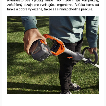
Akumulátorové výrobky radov 100 - 200 majú kompaktný,
zoštíhlený dizajn pre vynikajúcu ergonómiu. Vďaka tomu sú
ľahké a dobre vyvážené, takže sa s nimi pohodlne pracuje.