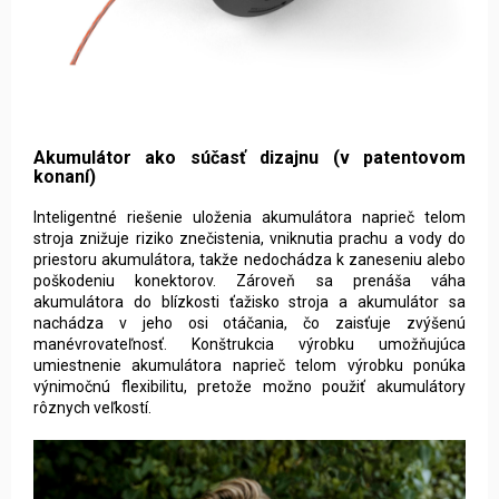
Akumulátor ako súčasť dizajnu (v patentovom
konaní)
Inteligentné riešenie uloženia akumulátora naprieč telom
stroja znižuje riziko znečistenia, vniknutia prachu a vody do
priestoru akumulátora, takže nedochádza k zaneseniu alebo
poškodeniu konektorov. Zároveň sa prenáša váha
akumulátora do blízkosti ťažisko stroja a akumulátor sa
nachádza v jeho osi otáčania, čo zaisťuje zvýšenú
manévrovateľnosť. Konštrukcia výrobku umožňujúca
umiestnenie akumulátora naprieč telom výrobku ponúka
výnimočnú flexibilitu, pretože možno použiť akumulátory
rôznych veľkostí.