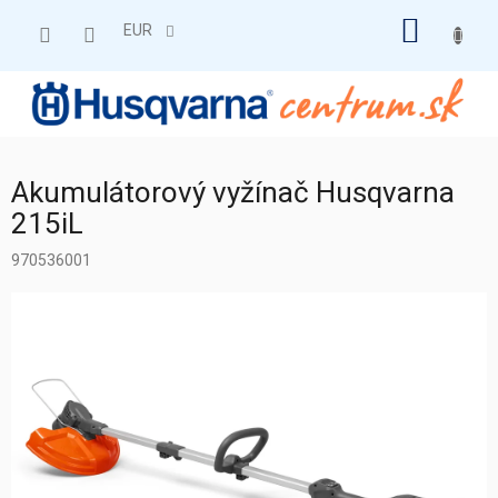
Prejsť
NÁKU
na
EUR
obsah
KOŠÍK
Akumulátorový vyžínač Husqvarna
215iL
970536001