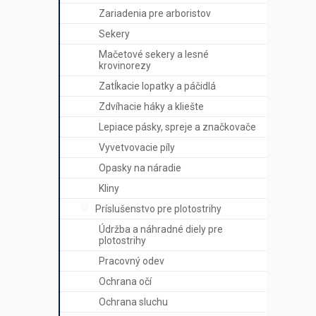
Zariadenia pre arboristov
Sekery
Mačetové sekery a lesné
krovinorezy
Zatĺkacie lopatky a páčidlá
Zdvíhacie háky a kliešte
Lepiace pásky, spreje a značkovače
Vyvetvovacie píly
Opasky na náradie
Kliny
Príslušenstvo pre plotostrihy
Údržba a náhradné diely pre
plotostrihy
Pracovný odev
Ochrana očí
Ochrana sluchu