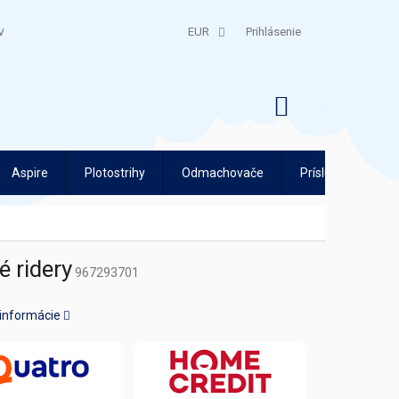
V
QUATRO SPLÁTKY
EUR
Prihlásenie
NÁKUPNÝ
KOŠÍK
Aspire
Plotostrihy
Odmachovače
Príslušenstvo
 ridery
967293701
 informácie