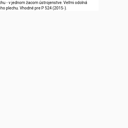
hu - v jednom žacom ústrojenstve. Veľmi odolná
ého plechu. Vhodné pre P 524 (2015-).