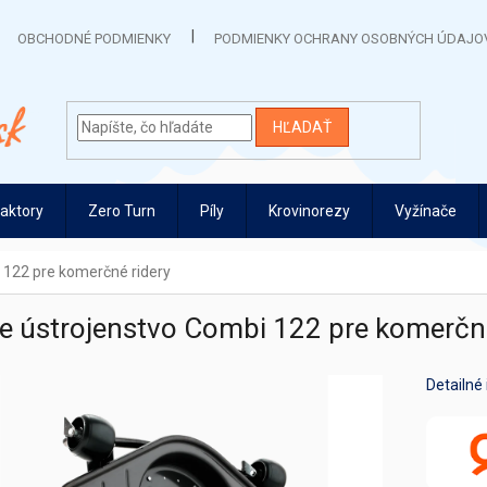
OBCHODNÉ PODMIENKY
PODMIENKY OCHRANY OSOBNÝCH ÚDAJO
HĽADAŤ
raktory
Zero Turn
Píly
Krovinorezy
Vyžínače
 122 pre komerčné ridery
e ústrojenstvo Combi 122 pre komerčné
Detailné