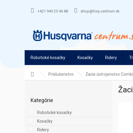
Prejsť
na
+421 949 25 46 88
shop@hsq-centrum.sk
obsah
Robotické kosačky
Kosačky
Ridery
T
Domov
Príslušenstvo
Žacie ústrojenstvo Combi
B
Žaci
o
Preskočiť
č
Kategórie
kategórie
n
ý
Robotické kosačky
p
Kosačky
a
n
Ridery