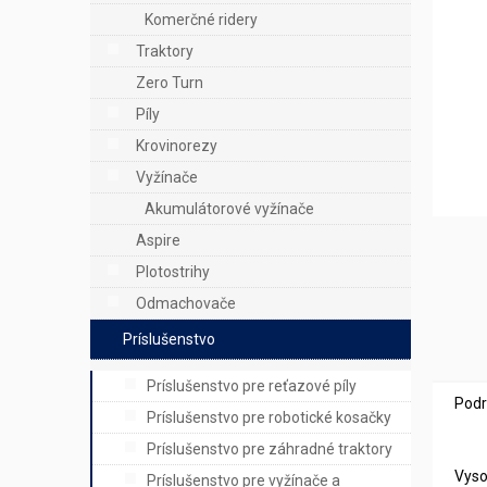
e
Komerčné ridery
l
Traktory
Zero Turn
Píly
Krovinorezy
Vyžínače
Akumulátorové vyžínače
Aspire
Plotostrihy
Odmachovače
Príslušenstvo
Príslušenstvo pre reťazové píly
Podr
Príslušenstvo pre robotické kosačky
Príslušenstvo pre záhradné traktory
Vyso
Príslušenstvo pre vyžínače a