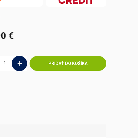
m
90 €
ová
PRIDAŤ DO KOŠÍKA