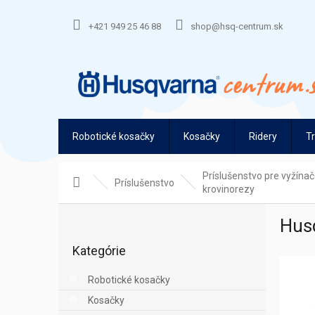
Prejsť
na
+421 949 25 46 88
shop@hsq-centrum.sk
obsah
Robotické kosačky
Kosačky
Ridery
T
Príslušenstvo pre vyžínač
Domov
Príslušenstvo
krovinorezy
B
Hus
o
Preskočiť
č
Kategórie
kategórie
n
ý
Robotické kosačky
p
Kosačky
a