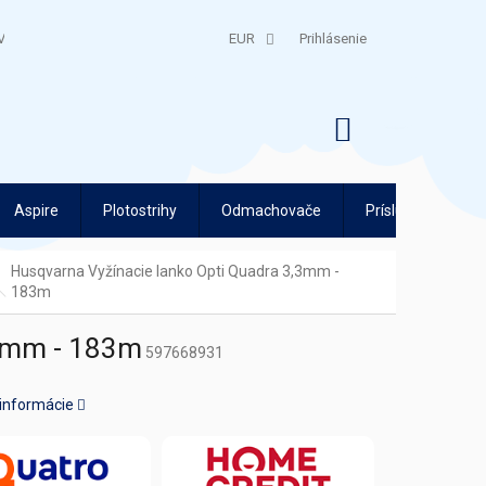
V
QUATRO SPLÁTKY
EUR
Prihlásenie
NÁKUPNÝ
KOŠÍK
Aspire
Plotostrihy
Odmachovače
Príslušenstvo
Husqvarna Vyžínacie lanko Opti Quadra 3,3mm -
183m
,3mm - 183m
597668931
 informácie