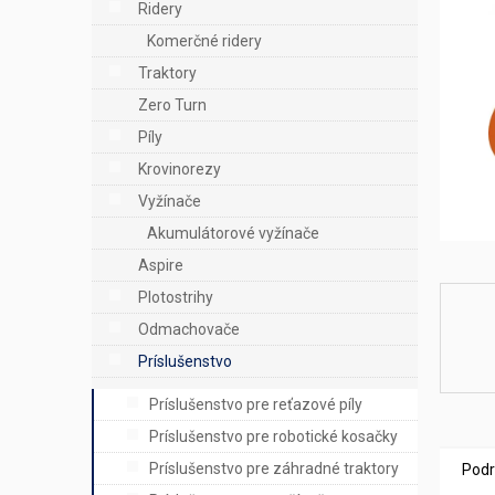
n
Ridery
e
Komerčné ridery
l
Traktory
Zero Turn
Píly
Krovinorezy
Vyžínače
Akumulátorové vyžínače
Aspire
Plotostrihy
Odmachovače
Príslušenstvo
Príslušenstvo pre reťazové píly
Príslušenstvo pre robotické kosačky
Príslušenstvo pre záhradné traktory
Podr