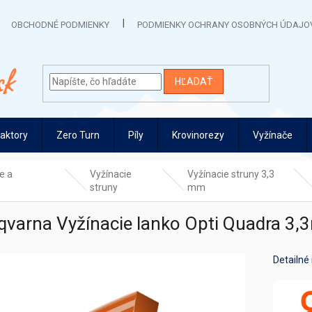
OBCHODNÉ PODMIENKY
PODMIENKY OCHRANY OSOBNÝCH ÚDAJO
HĽADAŤ
raktory
Zero Turn
Píly
Krovinorezy
Vyžínače
e a
Vyžínacie
Vyžínacie struny 3,3
struny
mm
qvarna Vyžínacie lanko Opti Quadra 3
Detailné