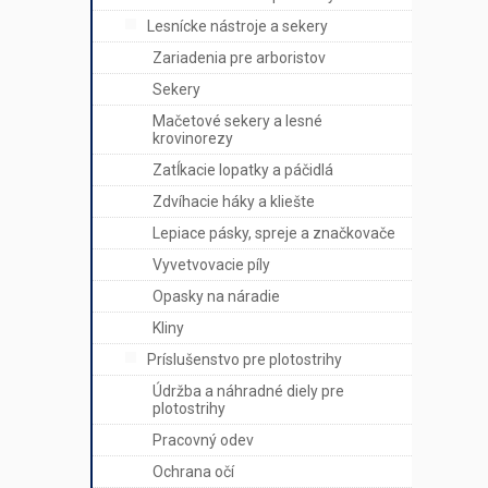
Lesnícke nástroje a sekery
Zariadenia pre arboristov
Sekery
Mačetové sekery a lesné
krovinorezy
Zatĺkacie lopatky a páčidlá
Zdvíhacie háky a kliešte
Lepiace pásky, spreje a značkovače
Vyvetvovacie píly
Opasky na náradie
Kliny
Príslušenstvo pre plotostrihy
Údržba a náhradné diely pre
plotostrihy
Pracovný odev
Ochrana očí