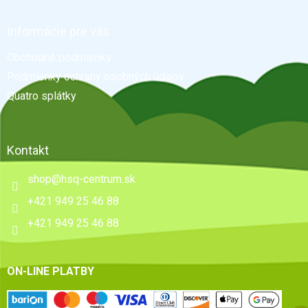
á
p
ä
Informácie pre vás
t
Obchodné podmienky
i
e
Podmienky ochrany osobných údajov
Quatro splátky
Kontakt
shop
@
hsq-centrum.sk
+421 949 25 46 88
+421 949 25 46 88
ON-LINE PLATBY