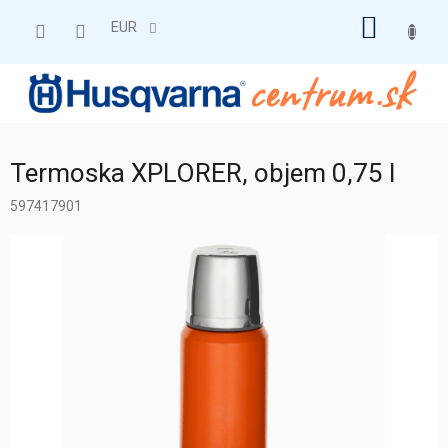
Prejsť
NÁKU
na
EUR
obsah
KOŠÍK
Termoska XPLORER, objem 0,75 l
597417901