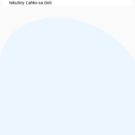
tekutiny. Ľahko sa čistí.
Z