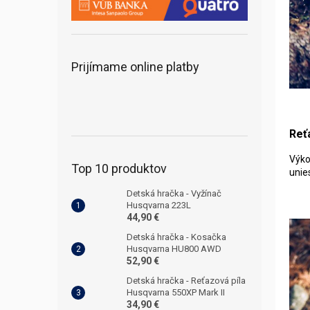
Prijímame online platby
Reťa
Výko
Top 10 produktov
unies
Detská hračka - Vyžínač
Husqvarna 223L
44,90 €
Detská hračka - Kosačka
Husqvarna HU800 AWD
52,90 €
Detská hračka - Reťazová píla
Husqvarna 550XP Mark II
34,90 €