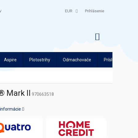
V
QUATRO SPLÁTKY
EUR
Prihlásenie
NÁKUPNÝ
KOŠÍK
Aspire
Plotostrihy
Odmachovače
Príslušenstvo
® Mark II
970663518
 informácie