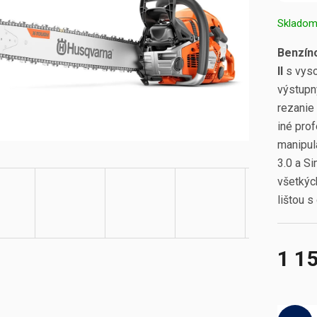
Sklado
Benzín
II
s vys
výstupn
rezanie 
iné prof
manipulá
3.0 a Si
všetkýc
lištou s
1 1
Jednotk
cena: