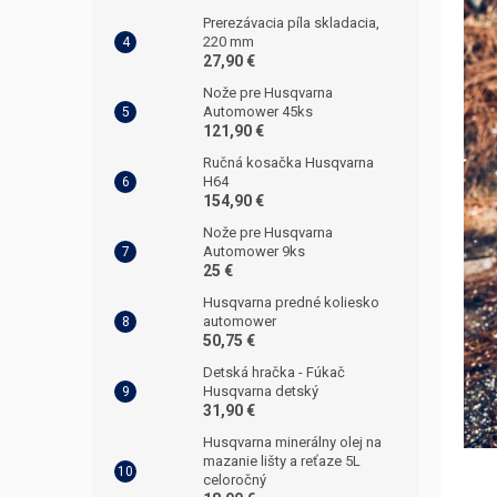
Prerezávacia píla skladacia,
220 mm
27,90 €
Nože pre Husqvarna
Automower 45ks
121,90 €
Ručná kosačka Husqvarna
H64
154,90 €
Nože pre Husqvarna
Automower 9ks
25 €
Husqvarna predné koliesko
automower
50,75 €
Detská hračka - Fúkač
Husqvarna detský
31,90 €
Husqvarna minerálny olej na
mazanie lišty a reťaze 5L
celoročný