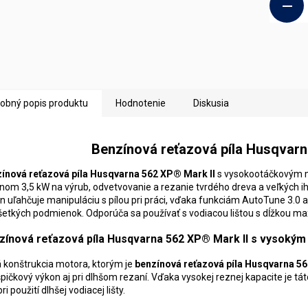
obný popis produktu
Hodnotenie
Diskusia
Benzínová reťazová píla Husqvarn
ínová reťazová píla Husqvarna 562 XP® Mark II
s vysokootáčkovým 
nom 3,5 kW na výrub, odvetvovanie a rezanie tvrdého dreva a veľkých ihli
jn uľahčuje manipuláciu s pílou pri práci, vďaka funkciám AutoTune 3.0 a
šetkých podmienok. Odporúča sa používať s vodiacou lištou s dĺžkou ma
zínová reťazová píla Husqvarna 562 XP® Mark II s vysoký
 konštrukcia motora, ktorým je
benzínová reťazová píla Husqvarna 56
špičkový výkon aj pri dlhšom rezaní. Vďaka vysokej reznej kapacite je tát
pri použití dlhšej vodiacej lišty.