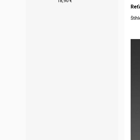
18,90 €
Reť
Štíh