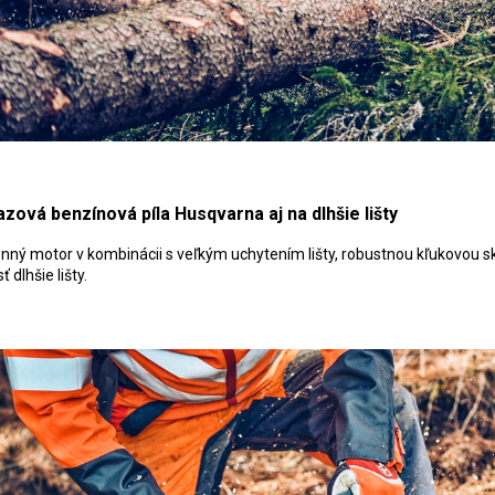
zová benzínová píla Husqvarna aj na dlhšie lišty
nný motor v kombinácii s veľkým uchytením lišty, robustnou kľukovou
ť dlhšie lišty.