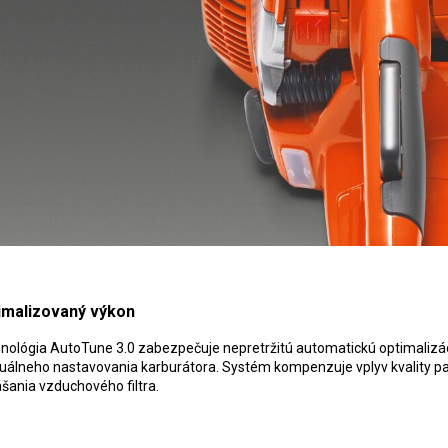
imalizovaný výkon
nológia AutoTune 3.0 zabezpečuje nepretržitú automatickú optimalizác
álneho nastavovania karburátora. Systém kompenzuje vplyv kvality pali
šania vzduchového filtra.