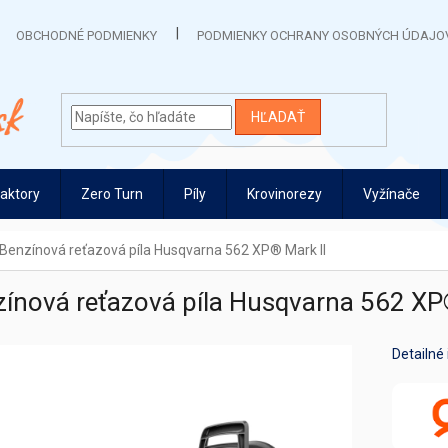
OBCHODNÉ PODMIENKY
PODMIENKY OCHRANY OSOBNÝCH ÚDAJO
HĽADAŤ
raktory
Zero Turn
Píly
Krovinorezy
Vyžínače
Benzínová reťazová píla Husqvarna 562 XP® Mark II
ínová reťazová píla Husqvarna 562 XP
Detailné