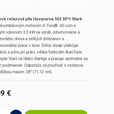
m
ová reťazová píla Husqvarna 562 XP® Mark
okootáčkovým motorom X-Torq® 60 ccm a
ým výkonom 3,5 kW na výrub, odvetvovanie a
tvrdého dreva a veľkých ihličnanov a
esionálne práce v lese. Štíhly dizajn uľahčuje
ciu s pílou pri práci, vďaka funkciám AutoTune
mple Start sa ľahko štartuje a pracuje optimálne za
h podmienok. Odporúča sa používať s vodiacou
 dĺžkou maxim. 28" (71,12 cm).
59 €
ová