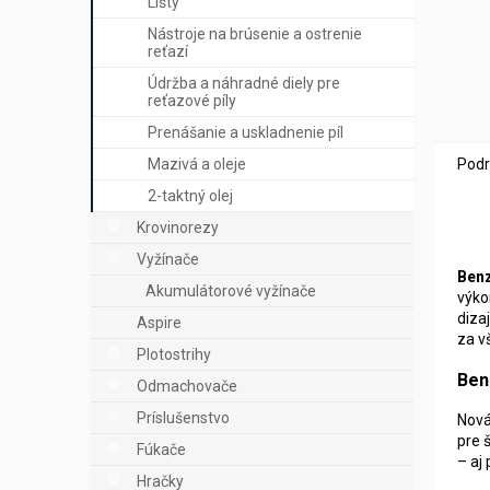
Lišty
Nástroje na brúsenie a ostrenie
reťazí
Údržba a náhradné diely pre
reťazové píly
Prenášanie a uskladnenie píl
Podr
Mazivá a oleje
2-taktný olej
Krovinorezy
Vyžínače
Benz
Akumulátorové vyžínače
výko
diza
Aspire
za v
Plotostrihy
Ben
Odmachovače
Príslušenstvo
Nová
pre 
Fúkače
– aj 
Hračky