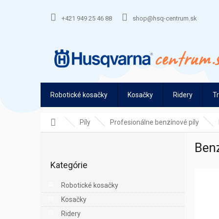
Prejsť
na
+421 949 25 46 88
shop@hsq-centrum.sk
obsah
Robotické kosačky
Kosačky
Ridery
T
Domov
Píly
Profesionálne benzínové píly
B
Benz
o
Preskočiť
č
Kategórie
kategórie
n
ý
Robotické kosačky
p
Kosačky
a
n
Ridery