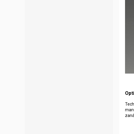
Opt
Tech
manu
zaná