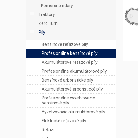
e
Komerčné ridery
l
Traktory
Zero Turn
Píly
Benzínové reťazové píly
Profesionálne benzínové píly
Akumulátorové reťazové píly
Profesionálne akumulátorové píly
Benzínové arboristické píly
Akumulátorové arboristické píly
Profesionálne vyvetvovacie
benzínové píly
Vyvetvovacie akumulátorové píly
Elektrické reťazové píly
Reťaze