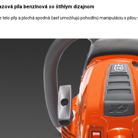
azová píla benzínová so štíhlym dizajnom
le telo píly a plochá spodná časť umožňujú pohodlnú manipuláciu s pílou v