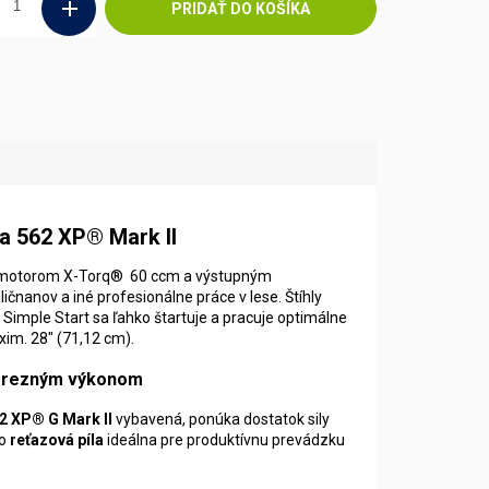
PRIDAŤ DO KOŠÍKA
a 562 XP® Mark II
motorom X-Torq® 60 ccm a výstupným
čnanov a iné profesionálne práce v lese. Štíhly
 Simple Start sa ľahko štartuje a pracuje optimálne
xim. 28" (71,12 cm).
m rezným výkonom
2 XP® G Mark II
vybavená, ponúka dostatok sily
o
reťazová píla
ideálna pre produktívnu prevádzku