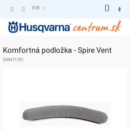
Prejsť
NÁKU
na
EUR
obsah
KOŠÍK
Komfortná podložka - Spire Vent
599471701