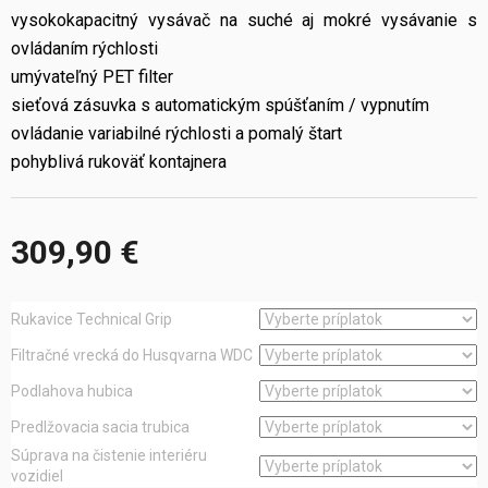
vysokokapacitný vysávač na suché aj mokré vysávanie s
ovládaním rýchlosti
umývateľný PET filter
sieťová zásuvka s automatickým spúšťaním / vypnutím
ovládanie variabilné rýchlosti a pomalý štart
pohyblivá rukoväť kontajnera
309,90 €
Jednotková
cena:
Rukavice Technical Grip
Filtračné vrecká do Husqvarna WDC
Podlahova hubica
Predlžovacia sacia trubica
Súprava na čistenie interiéru
vozidiel