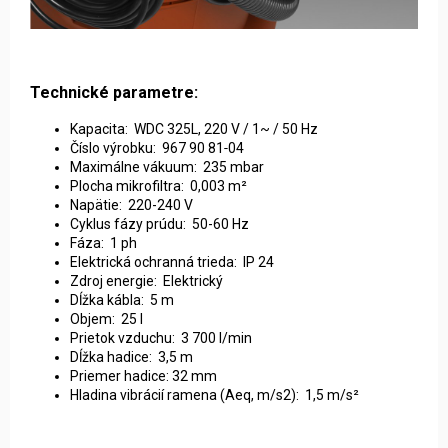
Technické parametre:
Kapacita: WDC 325L, 220 V / 1~ / 50 Hz
Číslo výrobku: 967 90 81‑04
Maximálne vákuum: 235 mbar
Plocha mikrofiltra: 0,003 m²
Napätie: 220-240 V
Cyklus fázy prúdu: 50-60 Hz
Fáza: 1 ph
Elektrická ochranná trieda: IP 24
Zdroj energie: Elektrický
Dĺžka kábla: 5 m
Objem: 25 l
Prietok vzduchu: 3 700 l/min
Dĺžka hadice: 3,5 m
Priemer hadice: 32 mm
Hladina vibrácií ramena (Aeq, m/s2): 1,5 m/s²