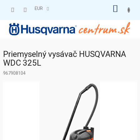
Prejsť
NÁKU
na
EUR
obsah
KOŠÍK
Priemyselný vysávač HUSQVARNA
WDC 325L
967908104