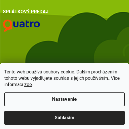
SPLÁTKOVÝ PREDAJ
Tento web používá soubory cookie. Dalším procházením
tohoto webu vyjadřujete souhlas s jejich používáním.. Více
informací
zde
.
Vytvoril Shoptet
Nastavenie
Copyright 2026
HSQ centrum
. Všetky práva vyhradené.
Upraviť
Súhlasím
nastavenie cookies