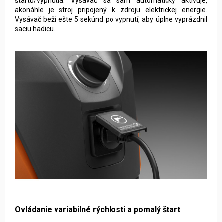
štartu/vypnutia. Vysávač sa sám automaticky aktivuje,
akonáhle je stroj pripojený k zdroju elektrickej energie.
Vysávač beží ešte 5 sekúnd po vypnutí, aby úplne vyprázdnil
saciu hadicu.
Ovládanie variabilné rýchlosti a pomalý štart