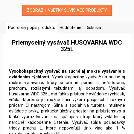
ZOBRAZIŤ VŠETKY SÚVISIACE PRODUKTY
Podrobný popis produktu
Hodnotenie
Diskusia
Priemyselný vysávač HUSQVARNA WDC
325L
Vysokokapacitný vysávač na suché aj mokré vysávanie s
ovládaním rýchlosti.
Vysokokapacitný vysávač na suché aj
mokré vysávanie, ktorý si účinne poradí s nečistotami,
prachom, rozliatymi tekutinami aj odpadom. Vysávač
Husqvarna WDC 325L má ľahko prístupné ovládanie rýchlosti,
vďaka ktorému je možné sací výkom prispôsobiť rôznym
prácam či nástrojom. Silná a spoľahlivá turbína, intuitívne
ovládacie prvky, praktický úložný priestor na príslušenstvo a
ľahké vyprázdňovanie sa spájajú v stroji, ktorý zvládne aj
náročné každodenné čistenie. Vysávač spĺňa požiadavky
triedy prachu L, ktoré nepovoľujú únik viac ako 1 %
extrahovaného prachu z filtra.