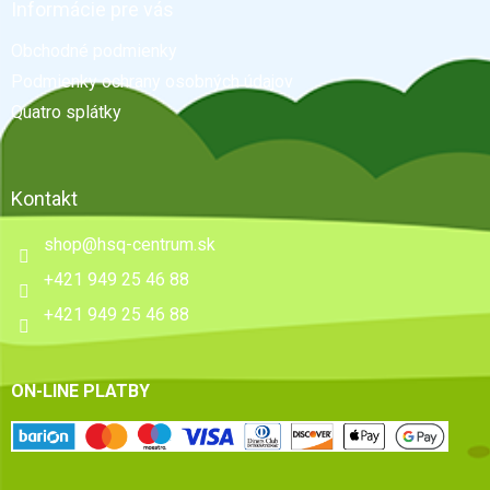
ä
Informácie pre vás
t
Obchodné podmienky
i
e
Podmienky ochrany osobných údajov
Quatro splátky
Kontakt
shop
@
hsq-centrum.sk
+421 949 25 46 88
+421 949 25 46 88
ON-LINE PLATBY