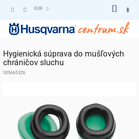
Prejsť
NÁKU
na
EUR
obsah
KOŠÍK
Hygienická súprava do mušľových
chráničov sluchu
505665326