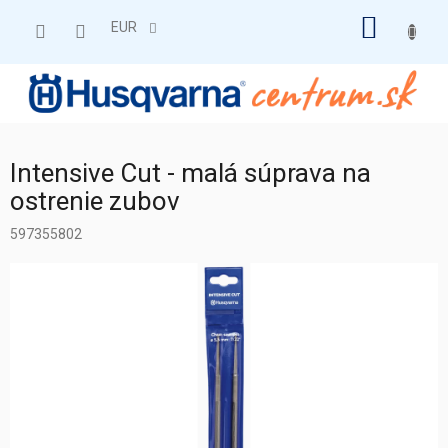
Prejsť
NÁKU
na
EUR
obsah
KOŠÍK
Intensive Cut - malá súprava na
ostrenie zubov
597355802