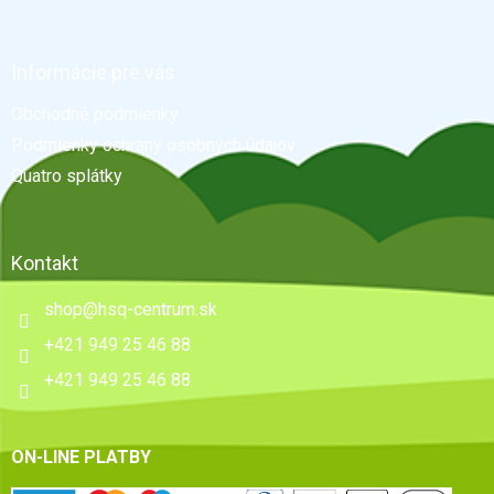
á
p
ä
Informácie pre vás
t
Obchodné podmienky
i
e
Podmienky ochrany osobných údajov
Quatro splátky
Kontakt
shop
@
hsq-centrum.sk
+421 949 25 46 88
+421 949 25 46 88
ON-LINE PLATBY