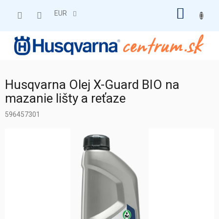
Prejsť
NÁKU
na
EUR
obsah
KOŠÍK
Husqvarna Olej X-Guard BIO na
mazanie lišty a reťaze
596457301