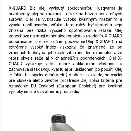
X-GUARD Bio olej vyvinutý spoločnosťou Husqvarna je
prvotriedny olej na mazanie reťaze na báze obnoviteľných
surovín. Olej sa vyznačuje vysoko kvalitným mazaním a
vysokou priľnavosťou, vďaka ktorej môže byť spotreba oleja
znížená bez rizika vyššieho opotrebovania reťaze. Olej
zanecháva na stroji minimálne množstvo usadenín. X-GUARD
odporúčame pre celoročné používanie.Olej X-GUARD má
extrémne vysoký index viskozity, čo znamená, že pri
zmenách teploty sa jeho viskozita mení len minimálne a že
reťaz skvele reže aj v chladnejších podmienkach. Olej X-
GUARD vykazuje veľmi dobré antikorózne vlastnosti a
zachováva si tak svoju kvalitu aj pri uskladnení po použití. Olej
je ľahko biologicky odbúrateľný v pôde a vo vode, netoxický
pre človeka alebo životné prostredie.Olej spĺňa kritériá pre
označenie EU Ecolabel (European Ecolabel) pre kvalitné
výrobky šetrné k životnému prostrediu.