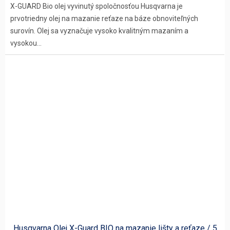
X-GUARD Bio olej vyvinutý spoločnosťou Husqvarna je
prvotriedny olej na mazanie reťaze na báze obnoviteľných
surovín. Olej sa vyznačuje vysoko kvalitným mazaním a
vysokou...
Husqvarna Olej X-Guard BIO na mazanie lišty a reťaze / 5