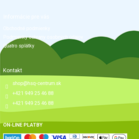
á
p
ä
Informácie pre vás
t
Obchodné podmienky
i
e
Podmienky ochrany osobných údajov
Quatro splátky
Kontakt
shop
@
hsq-centrum.sk
+421 949 25 46 88
+421 949 25 46 88
ON-LINE PLATBY