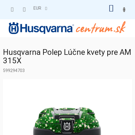
Prejsť
NÁKU
na
EUR
obsah
KOŠÍK
Husqvarna Polep Lúčne kvety pre AM
315X
599294703