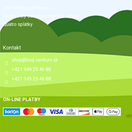
t
Obchodné podmienky
i
e
Podmienky ochrany osobných údajov
Quatro splátky
Kontakt
shop
@
hsq-centrum.sk
+421 949 25 46 88
+421 949 25 46 88
ON-LINE PLATBY