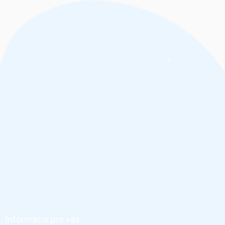
Z
á
p
ä
Informácie pre vás